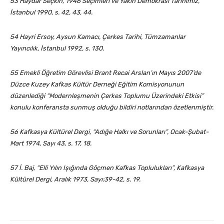
53 Haydar Seçkin, 1946 Seçimleri ve Yakın Demokrasi Tarihimiz,
İstanbul 1990, s. 42, 43, 44.
54 Hayri Ersoy, Aysun Kamacı,
Çerkes
Tarihi, Tümzamanlar
Yayıncılık, İstanbul 1992, s. 130.
55 Emekli Öğretim Görevlisi Brant Recai Arslan’ın Mayıs 2007’de
Düzce Kuzey Kafkas Kültür Derneği Eğitim Komisyonunun
düzenlediği “Modernleşmenin Çerkes Toplumu Üzerindeki Etkisi”
konulu konferansta sunmuş olduğu bildiri notlarından özetlenmiştir.
56 Kafkasya Kültürel Dergi, “Adığe Halkı ve Sorunları”, Ocak-Şubat-
Mart 1974, Sayı 43, s. 17, 18.
57 İ. Baj, “Elli Yılın Işığında Göçmen Kafkas Toplulukları”, Kafkasya
Kültürel Dergi, Aralık 1973, Sayı:39-42, s. 19.