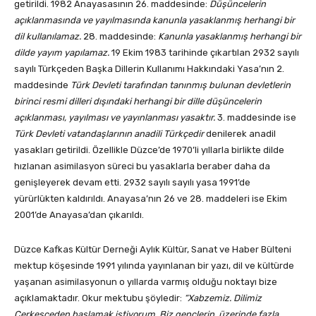
getirildi. 1982 Anayasasının 26. maddesinde:
Düşüncelerin
açıklanmasında ve yayılmasında kanunla yasaklanmış herhangi bir
dil kullanılamaz.
28. maddesinde:
Kanunla yasaklanmış herhangi bir
dilde yayım yapılamaz.
19 Ekim 1983 tarihinde çıkartılan 2932 sayılı
sayılı Türkçeden Başka Dillerin Kullanımı Hakkındaki Yasa’nın 2.
maddesinde
Türk Devleti tarafından tanınmış bulunan devletlerin
birinci resmi dilleri
dışındaki herhangi bir dille düşüncelerin
açıklanması, yayılması ve yayınlanması yasaktır.
3. maddesinde ise
Türk Devleti vatandaşlarının anadili Türkçedir
denilerek anadil
yasakları getirildi. Özellikle Düzce’de 1970’li yıllarla birlikte dilde
hızlanan asimilasyon süreci bu yasaklarla beraber daha da
genişleyerek devam etti. 2932 sayılı sayılı yasa 1991’de
yürürlükten kaldırıldı. Anayasa’nın 26 ve 28. maddeleri ise Ekim
2001’de Anayasa’dan çıkarıldı.
Düzce Kafkas Kültür Derneği Aylık Kültür, Sanat ve Haber Bülteni
mektup köşesinde 1991 yılında yayınlanan bir yazı, dil ve kültürde
yaşanan asimilasyonun o yıllarda varmış olduğu noktayı bize
açıklamaktadır. Okur mektubu şöyledir:
“Xabzemiz. Dilimiz
Çerkesçeden başlamak istiyorum. Biz gençlerin, üzerinde fazla