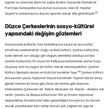
yapıldı ve üzerinde derin bir şaibe bıraktı. Düzce’de Demokrat
Parti ilçe müteşebbis kurulunun kurucusu olan Dr. Haydar
53
Seçkin’in anılarında bu durum ayrıntılı olarak dile getirilmiştir.
Düzce Çerkeslerinin sosyo-kültürel
yapısındaki değişim gözlemleri
Günümüzde kültürler tüm farklılıklarına karşın iki ana kültür
etrafında odaklandırılır; Doğu ve Batı kültürü. Çerkes kültürüne
batılı demek zor olduğu gibi doğulu demekte oldukça zordur.
Çerkes kültürünü, Ön Asya’nın Kafkasya bölümünde asırlar boyu
oluşmuş özel ve özgün bir kültür olarak tanımlayabiliriz. Çerkes
54
Kültürü tipolojisi ulusal ve köylü bir karakter taşır.
Çerkes kültürü
dünyasının yazarı toplumun bizzat kendisidir. Toplum tek bir birey
gibidir, herkes bir birey gibi, birey de herkes gibi düşünür.
Geleneklere Çerkesler de
‘Xabze’
Abazalar da
‘Aleyfa – Akabza’
adı
verilir. Çerkes ve Abaza kültürünün 150 yıl öncesi toplumsal
alışkanlıkları Anadolu’da halen geçerliliğini koruyorsa, bu durum
ancak yüzyıllardan beri sahip olunan çok sağlam bir yapı ile