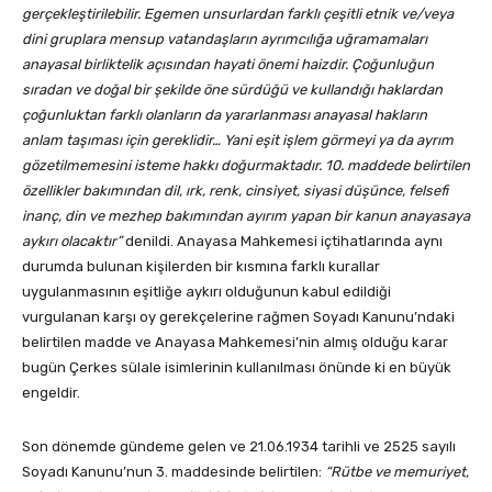
gerçekleştirilebilir. Egemen unsurlardan farklı çeşitli etnik ve/veya
dini gruplara mensup vatandaşların ayrımcılığa uğramamaları
anayasal birliktelik açısından hayati önemi haizdir. Çoğunluğun
sıradan ve doğal bir şekilde öne sürdüğü ve kullandığı haklardan
çoğunluktan farklı olanların da yararlanması anayasal hakların
anlam taşıması için gereklidir… Yani eşit işlem görmeyi ya da ayrım
gözetilmemesini isteme hakkı doğurmaktadır. 10. maddede belirtilen
özellikler bakımından dil, ırk, renk, cinsiyet, siyasi düşünce, felsefi
inanç, din ve mezhep bakımından ayırım yapan bir kanun anayasaya
aykırı olacaktır”
denildi. Anayasa Mahkemesi içtihatlarında aynı
durumda bulunan kişilerden bir kısmına farklı kurallar
uygulanmasının eşitliğe aykırı olduğunun kabul edildiği
vurgulanan karşı oy gerekçelerine rağmen Soyadı Kanunu’ndaki
belirtilen madde ve Anayasa Mahkemesi’nin almış olduğu karar
bugün Çerkes sülale isimlerinin kullanılması önünde ki en büyük
engeldir.
Son dönemde gündeme gelen ve 21.06.1934 tarihli ve 2525 sayılı
Soyadı Kanunu’nun 3. maddesinde belirtilen:
“Rütbe ve memuriyet,