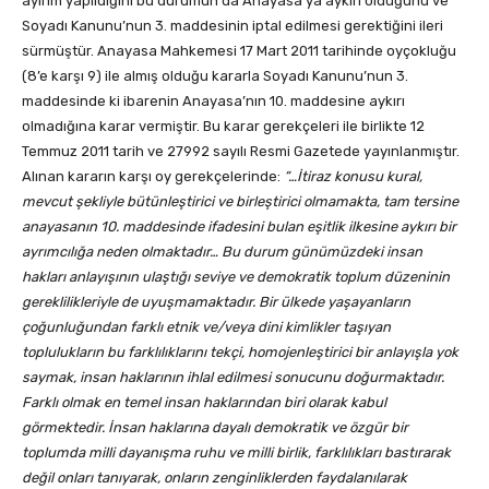
ayırım yapıldığını bu durumun da Anayasa’ya aykırı olduğunu ve
Soyadı Kanunu’nun 3. maddesinin iptal edilmesi gerektiğini ileri
sürmüştür. Anayasa Mahkemesi 17 Mart 2011 tarihinde oyçokluğu
(8’e karşı 9) ile almış olduğu kararla Soyadı Kanunu’nun 3.
maddesinde ki ibarenin Anayasa’nın 10. maddesine aykırı
olmadığına karar vermiştir. Bu karar gerekçeleri ile birlikte 12
Temmuz 2011 tarih ve 27992 sayılı Resmi Gazetede yayınlanmıştır.
Alınan kararın karşı oy gerekçelerinde:
“…İtiraz konusu kural,
mevcut şekliyle bütünleştirici ve birleştirici olmamakta, tam tersine
anayasanın 10. maddesinde ifadesini bulan eşitlik ilkesine aykırı bir
ayrımcılığa neden olmaktadır… Bu durum günümüzdeki insan
hakları anlayışının ulaştığı seviye ve demokratik toplum düzeninin
gereklilikleriyle de uyuşmamaktadır. Bir ülkede yaşayanların
çoğunluğundan farklı etnik ve/veya dini kimlikler taşıyan
toplulukların bu farklılıklarını tekçi, homojenleştirici bir anlayışla yok
saymak, insan haklarının ihlal edilmesi sonucunu doğurmaktadır.
Farklı olmak en temel insan haklarından biri olarak kabul
görmektedir. İnsan haklarına dayalı demokratik ve özgür bir
toplumda milli dayanışma ruhu ve milli birlik, farklılıkları bastırarak
değil onları tanıyarak, onların zenginliklerden faydalanılarak