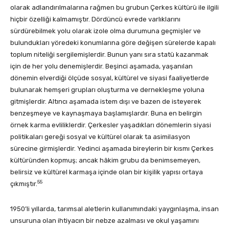
olarak adlandırılmalarına rağmen bu grubun Çerkes kültürü ile ilgili
hiçbir özelliği kalmamıştır. Dördüncü evrede varlıklarını
sürdürebilmek yolu olarak izole olma durumuna geçmişler ve
bulundukları yöredeki konumlarına göre değişen sürelerde kapalı
toplum niteliği sergilemişlerdir. Bunun yanı sıra statü kazanmak
için de her yolu denemişlerdir. Beşinci aşamada, yaşanılan
dönemin elverdiği ölçüde sosyal, kültürel ve siyasi faaliyetlerde
bulunarak hemşeri grupları oluşturma ve dernekleşme yoluna
gitmişlerdir. Altıncı aşamada istem dışı ve bazen de isteyerek
benzeşmeye ve kaynaşmaya başlamışlardır. Buna en belirgin
örnek karma evliliklerdir. Çerkesler yaşadıkları dönemlerin siyasi
politikaları gereği sosyal ve kültürel olarak ta asimilasyon
sürecine girmişlerdir. Yedinci aşamada bireylerin bir kısmı Çerkes
kültüründen kopmuş; ancak hâkim grubu da benimsemeyen,
belirsiz ve kültürel karmaşa içinde olan bir kişilik yapısı ortaya
55
çıkmıştır.
1950’li yıllarda, tarımsal aletlerin kullanımındaki yaygınlaşma, insan
unsuruna olan ihtiyacın bir nebze azalması ve okul yaşamını