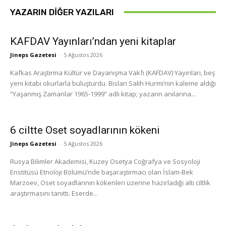
YAZARIN DIĞER YAZILARI
KAFDAV Yayınları’ndan yeni kitaplar
Jineps Gazetesi
-
5 Ağustos 2026
Kafkas Araştırma Kültür ve Dayanışma Vakfı (KAFDAV) Yayınları, beş
yeni kitabı okurlarla buluşturdu. Bislan Salih Hurmi’nin kaleme aldığı
“Yaşanmış Zamanlar 1965-1999” adlı kitap; yazarın anılarına...
6 ciltte Oset soyadlarının kökeni
Jineps Gazetesi
-
5 Ağustos 2026
Rusya Bilimler Akademisi, Kuzey Osetya Coğrafya ve Sosyoloji
Enstitüsü Etnoloji Bölümü’nde başaraştırmacı olan İslam-Bek
Marzoev, Oset soyadlarının kökenleri üzerine hazırladığı altı ciltlik
araştırmasını tanıttı. Eserde...