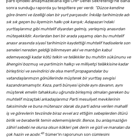
parti içindeki anlaşmazlıklarla ilgili CHP Genel Sekreterliği’ne daha
sonra sunduğu raporda şu tespitlere yer verdi:
“Düzce kendine
göre önemi ve özelliği olan bir yurt parçasıdır. İnkılâp tarihimizde adı
sık sık geçen bu ilçemizin halkı çok karışık; Adapazarı’ndaki
yurttaşlarımız gibi muhtelif diyardan gelmiş, yerleşmiş anasırdan
müteşekkildir. Asırlardan beri bir arada yaşamış olan bu muhtelif
anasır arasında siyasî tarihimizin kaydettiği muhtelif hadiselerle son
seneleri nereden geldiği bilinmeyen akıl ve mantığın kabul
edemeyeceği kadar kötü telkin ve telâkkiler bu muhitin sükûnunu ve
âhengini bozmuş ve partimizin halkçı ve milliyetçi telâkkisine kadar
birleştirici ve sevindirici de olsa menfî propagandalar bu
vatandaşlarımızın gönüllerinde müşterek bir yurttaş sevgisi
kazandıramamıştır. Keza, parti bünyesi içinde aynı davanın, aynı
müşterek emelin tahakkuku uğrunda birleşmiş olmaları gereken bu
muhtelif mizaçtaki arkadaşlarımız Parti mesuliyet mevkilerinin
taksiminde ve buna mütenazır olarak da parti adına verilen mahallî
iş ve görevlerin tevziinde biraz evvel arz ettiğim sebeplerden ötürü
birlik ve beraberlik temin edememişlerdir. Bence, bu anlaşmazlığın
zâhirî sebebi ne olursa olsun kökleri çek derin ve gizli ve manaları da
51
çok hazin ve acıdır.”
Sümer’in raporunun son cümlesini