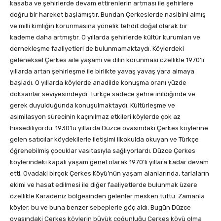
kasaba ve şehirlerde devam ettirenlerin artması ile şehirlere
doğru bir hareket başlamıştır. Bundan Çerkeslerde nasibini almış
ve milli kimliğin korunmasına yönelik tehdit doğal olarak bir
kademe daha artmıştır. O yıllarda şehirlerde kültür kurumları ve
dernekleşme faaliyetleri de bulunmamaktaydı. Köylerdeki
geleneksel Çerkes aile yaşamı ve dilin korunması özellikle 1970’li
yıllarda artan şehirleşme ile birlikte yavaş yavaş yara almaya
başladı. O yıllarda köylerde anadilde konuşma oranı yüzde
doksanlar seviyesindeydi. Türkçe sadece şehre inildiğinde ve
gerek duyulduğunda konuşulmaktaydı. Kültürleşme ve
asimilasyon sürecinin kaçınılmaz etkileri köylerde çok az
hissediliyordu. 1930’lu yıllarda Düzce ovasındaki Çerkes köylerine
gelen satıcılar köydekilerle iletişimi ilkokulda okuyan ve Türkçe
öğrenebilmiş çocuklar vasıtasıyla sağlıyorlardı. Düzce Çerkes
köylerindeki kapalı yaşam genel olarak 1970’li yıllara kadar devam
etti. Ovadaki birçok Çerkes Köyü’nün yaşam alanlarında, tarlaların
ekimi ve hasat edilmesi ile diğer faaliyetlerde bulunmak üzere
özellikle Karadeniz bölgesinden gelenler mesken tuttu. Zamanla
köyler, bu ve buna benzer sebeplerle göç aldı. Bugün Düzce
ovasındaki Çerkes köylerin büyük çoğunluğu Çerkes köyü olma