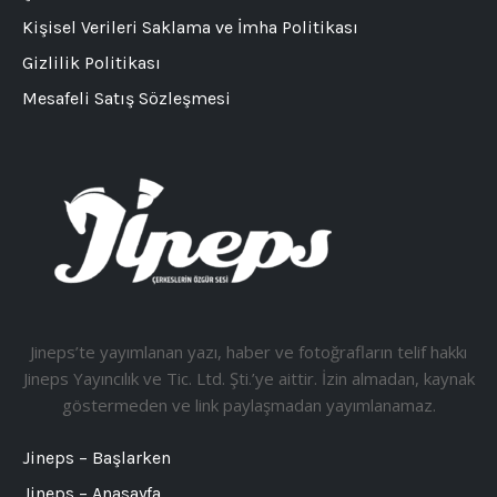
Kişisel Verileri Saklama ve İmha Politikası
Gizlilik Politikası
Mesafeli Satış Sözleşmesi
Jineps’te yayımlanan yazı, haber ve fotoğrafların telif hakkı
Jineps Yayıncılık ve Tic. Ltd. Şti.’ye aittir. İzin almadan, kaynak
göstermeden ve link paylaşmadan yayımlanamaz.
Jineps – Başlarken
Jineps – Anasayfa