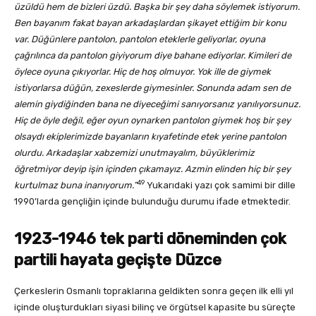
üzüldü hem de bizleri üzdü. Başka bir şey daha söylemek istiyorum.
Ben bayanım fakat bayan arkadaşlardan şikayet ettiğim bir konu
var. Düğünlere pantolon, pantolon eteklerle geliyorlar, oyuna
çağrılınca da pantolon giyiyorum diye bahane ediyorlar. Kimileri de
öylece oyuna çıkıyorlar. Hiç de hoş olmuyor. Yok ille de giymek
istiyorlarsa düğün, zexeslerde giymesinler. Sonunda adam sen de
alemin giydiğinden bana ne diyeceğimi sanıyorsanız yanılıyorsunuz.
Hiç de öyle değil, eğer oyun oynarken pantolon giymek hoş bir şey
olsaydı ekiplerimizde bayanların kıyafetinde etek yerine pantolon
olurdu. Arkadaşlar xabzemizi unutmayalım, büyüklerimiz
öğretmiyor deyip işin içinden çıkamayız. Azmin elinden hiç bir şey
49
kurtulmaz buna inanıyorum.”
Yukarıdaki yazı çok samimi bir dille
1990’larda gençliğin içinde bulunduğu durumu ifade etmektedir.
1923-1946 tek parti döneminden çok
partili hayata geçişte Düzce
Çerkeslerin Osmanlı topraklarına geldikten sonra geçen ilk elli yıl
içinde oluşturdukları siyasi bilinç ve örgütsel kapasite bu süreçte