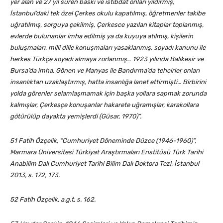
yer alan ve 27 yıl süren baskı ve istibdat onları yıldırmış,
İstanbul’daki tek özel
Çerkes
okulu kapatılmış, öğretmenler takibe
uğratılmış, sorguya çekilmiş,
Çerkesce
yazılan kitaplar toplanmış,
evlerde bulunanlar imha edilmiş ya da kuyuya atılmış, kişilerin
buluşmaları, milli dille konuşmaları yasaklanmış, soyadı kanunu ile
herkes Türkçe soyadı almaya zorlanmış… 1923 yılında Balıkesir ve
Bursa’da imha, Gönen ve Manyas ile Bandırma’da tehcirler onları
insanlıktan uzaklaştırmış, hatta insanlığa lanet ettirmişti… Birbirini
yolda görenler selamlaşmamak için başka yollara sapmak zorunda
kalmışlar,
Çerkesçe
konuşanlar hakarete uğramışlar, karakollara
götürülüp dayakta yemişlerdi (Güsar, 1970)”.
51 Fatih Özçelik, “Cumhuriyet Döneminde Düzce (1946-1960)”,
Marmara Üniversitesi Türkiyat Araştırmaları Enstitüsü Türk Tarihi
Anabilim Dalı Cumhuriyet Tarihi Bilim Dalı Doktora Tezi, İstanbul
2013, s. 172, 173.
52 Fatih Özçelik, a.g.t, s. 162.