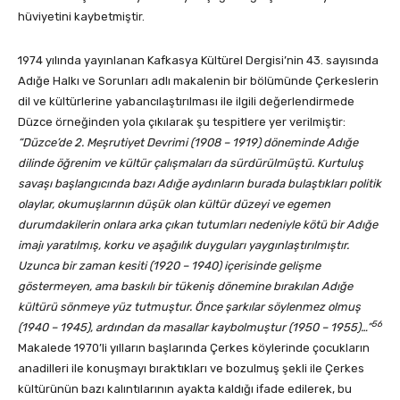
hüviyetini kaybetmiştir.
1974 yılında yayınlanan Kafkasya Kültürel Dergisi’nin 43. sayısında
Adığe Halkı ve Sorunları adlı makalenin bir bölümünde Çerkeslerin
dil ve kültürlerine yabancılaştırılması ile ilgili değerlendirmede
Düzce örneğinden yola çıkılarak şu tespitlere yer verilmiştir:
“Düzce’de 2. Meşrutiyet Devrimi (1908 – 1919) döneminde Adığe
dilinde öğrenim ve kültür çalışmaları da sürdürülmüştü. Kurtuluş
savaşı başlangıcında bazı Adığe aydınların burada bulaştıkları politik
olaylar, okumuşlarının düşük olan kültür düzeyi ve egemen
durumdakilerin onlara arka çıkan tutumları nedeniyle kötü bir Adığe
imajı yaratılmış, korku ve aşağılık duyguları yaygınlaştırılmıştır.
Uzunca bir zaman kesiti (1920 – 1940) içerisinde gelişme
göstermeyen, ama baskılı bir tükeniş dönemine bırakılan Adığe
kültürü sönmeye yüz tutmuştur. Önce şarkılar söylenmez olmuş
56
(1940 – 1945), ardından da masallar kaybolmuştur (1950 – 1955)…”
Makalede 1970’li yılların başlarında Çerkes köylerinde çocukların
anadilleri ile konuşmayı bıraktıkları ve bozulmuş şekli ile Çerkes
kültürünün bazı kalıntılarının ayakta kaldığı ifade edilerek, bu