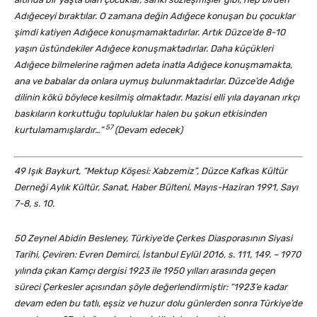
Adığeceyi bıraktılar. O zamana değin Adığece konuşan bu çocuklar
şimdi katiyen Adığece konuşmamaktadırlar. Artık Düzce’de 8-10
yaşın üstündekiler Adığece konuşmaktadırlar. Daha küçükleri
Adığece bilmelerine rağmen adeta inatla Adığece konuşmamakta,
ana ve babalar da onlara uymuş bulunmaktadırlar. Düzce’de Adığe
dilinin kökü böylece kesilmiş olmaktadır. Mazisi elli yıla dayanan ırkçı
baskıların korkuttuğu topluluklar halen bu şokun etkisinden
57
kurtulamamışlardır…”
(Devam edecek)
49
Işık Baykurt
,
“
Mektup Köşesi
:
Xabzemiz”, Düzce Kafkas Kültür
Derneği Aylık Kültür, Sanat, Haber Bülteni, Mayıs-Haziran 1991, Sayı
7-8, s. 10.
50 Zeynel Abidin Besleney, Türkiye’de
Çerkes
Diasporasının Siyasi
Tarihi, Çeviren: Evren Demirci, İstanbul Eylül 2016, s. 111, 149. – 1970
yılında çıkan Kamçı dergisi 1923 ile 1950 yılları arasında geçen
süreci
Çerkesler açısından
ş
öyle değerlendirmiştir
:
“1923’e kadar
devam eden bu tatlı, eşsiz ve huzur dolu günlerden sonra Türkiye’de