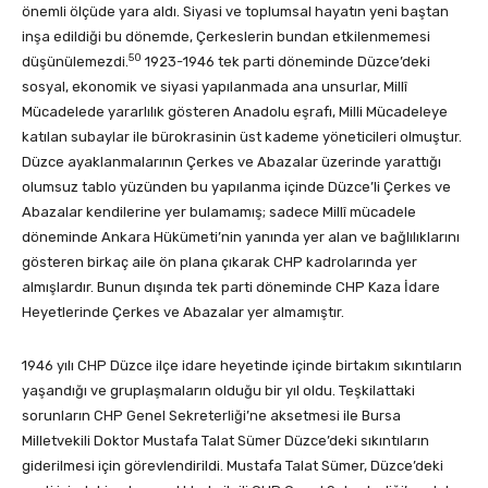
önemli ölçüde yara aldı. Siyasi ve toplumsal hayatın yeni baştan
inşa edildiği bu dönemde, Çerkeslerin bundan etkilenmemesi
50
düşünülemezdi.
1923-1946 tek parti döneminde Düzce’deki
sosyal, ekonomik ve siyasi yapılanmada ana unsurlar, Millî
Mücadelede yararlılık gösteren Anadolu eşrafı, Milli Mücadeleye
katılan subaylar ile bürokrasinin üst kademe yöneticileri olmuştur.
Düzce ayaklanmalarının Çerkes ve Abazalar üzerinde yarattığı
olumsuz tablo yüzünden bu yapılanma içinde Düzce’li Çerkes ve
Abazalar kendilerine yer bulamamış; sadece Millî mücadele
döneminde Ankara Hükümeti’nin yanında yer alan ve bağlılıklarını
gösteren birkaç aile ön plana çıkarak CHP kadrolarında yer
almışlardır. Bunun dışında tek parti döneminde CHP Kaza İdare
Heyetlerinde Çerkes ve Abazalar yer almamıştır.
1946 yılı CHP Düzce ilçe idare heyetinde içinde birtakım sıkıntıların
yaşandığı ve gruplaşmaların olduğu bir yıl oldu. Teşkilattaki
sorunların CHP Genel Sekreterliği’ne aksetmesi ile Bursa
Milletvekili Doktor Mustafa Talat Sümer Düzce’deki sıkıntıların
giderilmesi için görevlendirildi. Mustafa Talat Sümer, Düzce’deki