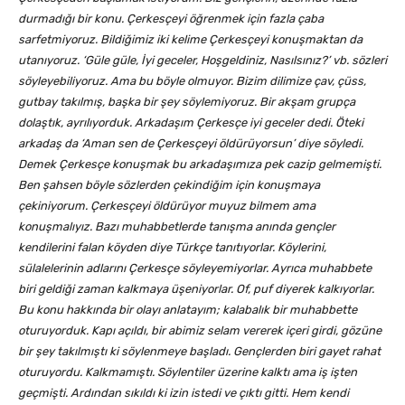
durmadığı bir konu. Çerkesçeyi öğrenmek için fazla çaba
sarfetmiyoruz. Bildiğimiz iki kelime Çerkesçeyi konuşmaktan da
utanıyoruz. ‘Güle güle, İyi geceler, Hoşgeldiniz, Nasılsınız?’ vb. sözleri
söyleyebiliyoruz. Ama bu böyle olmuyor. Bizim dilimize çav, çüss,
gutbay takılmış, başka bir şey söylemiyoruz. Bir akşam grupça
dolaştık, ayrılıyorduk. Arkadaşım Çerkesçe iyi geceler dedi. Öteki
arkadaş da ‘Aman sen de Çerkesçeyi öldürüyorsun’ diye söyledi.
Demek Çerkesçe konuşmak bu arkadaşımıza pek cazip gelmemişti.
Ben şahsen böyle sözlerden çekindiğim için konuşmaya
çekiniyorum. Çerkesçeyi öldürüyor muyuz bilmem ama
konuşmalıyız. Bazı muhabbetlerde tanışma anında gençler
kendilerini falan köyden diye Türkçe tanıtıyorlar. Köylerini,
sülalelerinin adlarını Çerkesçe söyleyemiyorlar. Ayrıca muhabbete
biri geldiği zaman kalkmaya üşeniyorlar. Of, puf diyerek kalkıyorlar.
Bu konu hakkında bir olayı anlatayım; kalabalık bir muhabbette
oturuyorduk. Kapı açıldı, bir abimiz selam vererek içeri girdi, gözüne
bir şey takılmıştı ki söylenmeye başladı. Gençlerden biri gayet rahat
oturuyordu. Kalkmamıştı. Söylentiler üzerine kalktı ama iş işten
geçmişti. Ardından sıkıldı ki izin istedi ve çıktı gitti. Hem kendi