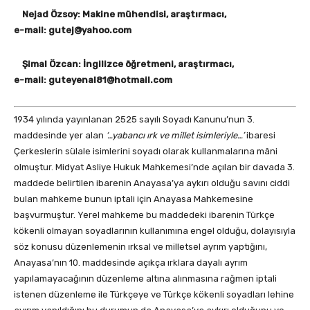
Nejad Özsoy: Makine mühendisi, araştırmacı,
e-mail: gutej@yahoo.com
Şimal Özcan: İngilizce öğretmeni, araştırmacı,
e-mail: guteyenal81@hotmail.com
1934 yılında yayınlanan 2525 sayılı Soyadı Kanunu’nun 3.
maddesinde yer alan
‘…yabancı ırk ve millet isimleriyle…’
ibaresi
Çerkeslerin sülale isimlerini soyadı olarak kullanmalarına mâni
olmuştur. Midyat Asliye Hukuk Mahkemesi’nde açılan bir davada 3.
maddede belirtilen ibarenin Anayasa’ya aykırı olduğu savını ciddi
bulan mahkeme bunun iptali için Anayasa Mahkemesine
başvurmuştur. Yerel mahkeme bu maddedeki ibarenin Türkçe
kökenli olmayan soyadlarının kullanımına engel olduğu, dolayısıyla
söz konusu düzenlemenin ırksal ve milletsel ayrım yaptığını,
Anayasa’nın 10. maddesinde açıkça ırklara dayalı ayrım
yapılamayacağının düzenleme altına alınmasına rağmen iptali
istenen düzenleme ile Türkçeye ve Türkçe kökenli soyadları lehine