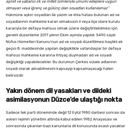
aşiret ve yabancı ırk ve millet isimleriyle umumi edeplere uygun
olmayan veya iğrenç ve gülünç olan soyadları kullanılamaz”
hükmüne aykırı soyadları ile yazım ve imla hatası bulunan ad ve
soyadlarının mahkeme kararı olmaksızın il veya ilçe idare kurulu
kararıyla bir defaya mahsus olmak üzere değiştirilebilmesi için
gerekli düzenleme 2017 yılının Ekim ayında yapıldı. 5490 sayılı
Nüfus Hizmetleri Kanunu’nun ad ve soyadı düzeltilmesi başlıklı ek
geçici 8. maddesinde yapılan değişiklikle vatandaşlar bir defaya
mahsus mahkeme kararına ihtiyaç duymadan ad ve soyadı
değişikliği yapabilecekler. Bu durumun Çerkes sülale adlarının
soyadı olarak alınabilmesini kapsayıp kapsamayacağı halen
belirsizdir.
Yakın dönem dil yasakları ve dildeki
asimilasyonun Düzce’de ulaştığı nokta
Sadece tek parti döneminde değil 12 Eylül 1980 darbesi sonrası da
askeri rejimin yönetimi altında kabul edilen 1982 Anayasası ve
sonrasında çıkarılan bazı kanunlarla dil konusunda esaslı yasaklar