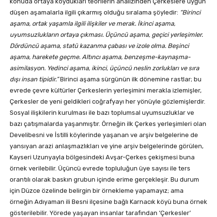
konuda ortaya koydukları teorilerin analizinden Çerkeslere uygun
düşen aşamalarla ilgili çıkarmış olduğu sıralama şöyledir:
“Birinci
aşama, ortak yaşamla ilgili ilişkiler ve merak. İkinci aşama,
uyumsuzlukların ortaya çıkması. Üçüncü aşama, geçici yerleşimler.
Dördüncü aşama, statü kazanma çabası ve izole olma. Beşinci
aşama, harekete geçme. Altıncı aşama, benzeşme-kaynaşma-
asimilasyon. Yedinci aşama, ikinci, üçüncü neslin zorlukları ve sıra
dışı insan tipidir.”
Birinci aşama sürgünün ilk dönemine rastlar; bu
evrede çevre kültürler Çerkeslerin yerleşimini merakla izlemişler,
Çerkesler de yeni geldikleri coğrafyayı her yönüyle gözlemişlerdir.
Sosyal ilişkilerin kurulması ile bazı toplumsal uyumsuzluklar ve
bazı çatışmalarda yaşanmıştır. Örneğin ilk Çerkes yerleşimleri olan
Develibesni ve İstilli köylerinde yaşanan ve arşiv belgelerine de
yansıyan arazi anlaşmazlıkları ve yine arşiv belgelerinde görülen,
Kayseri Uzunyayla bölgesindeki Avşar-Çerkes çekişmesi buna
örnek verilebilir. Üçüncü evrede topluluğun üye sayısı ile ters
orantılı olarak baskın grubun içinde erime gerçekleşir. Bu durum
için Düzce özelinde belirgin bir örnekleme yapamayız; ama
örneğin Adıyaman ili Besni ilçesine bağlı Karnacık köyü buna örnek
gösterilebilir. Yörede yaşayan insanlar tarafından ‘Çerkesler’