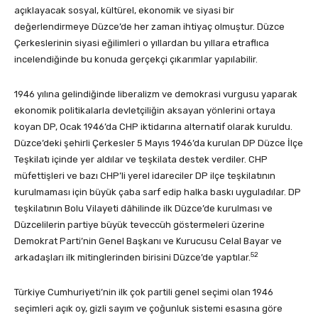
açıklayacak sosyal, kültürel, ekonomik ve siyasi bir
değerlendirmeye Düzce’de her zaman ihtiyaç olmuştur. Düzce
Çerkeslerinin siyasi eğilimleri o yıllardan bu yıllara etraflıca
incelendiğinde bu konuda gerçekçi çıkarımlar yapılabilir.
1946 yılına gelindiğinde liberalizm ve demokrasi vurgusu yaparak
ekonomik politikalarla devletçiliğin aksayan yönlerini ortaya
koyan DP, Ocak 1946’da CHP iktidarına alternatif olarak kuruldu.
Düzce’deki şehirli Çerkesler 5 Mayıs 1946’da kurulan DP Düzce İlçe
Teşkilatı içinde yer aldılar ve teşkilata destek verdiler. CHP
müfettişleri ve bazı CHP’li yerel idareciler DP ilçe teşkilatının
kurulmaması için büyük çaba sarf edip halka baskı uyguladılar. DP
teşkilatının Bolu Vilayeti dâhilinde ilk Düzce’de kurulması ve
Düzcelilerin partiye büyük teveccüh göstermeleri üzerine
Demokrat Parti’nin Genel Başkanı ve Kurucusu Celal Bayar ve
52
arkadaşları ilk mitinglerinden birisini Düzce’de yaptılar.
Türkiye Cumhuriyeti’nin ilk çok partili genel seçimi olan 1946
seçimleri açık oy, gizli sayım ve çoğunluk sistemi esasına göre