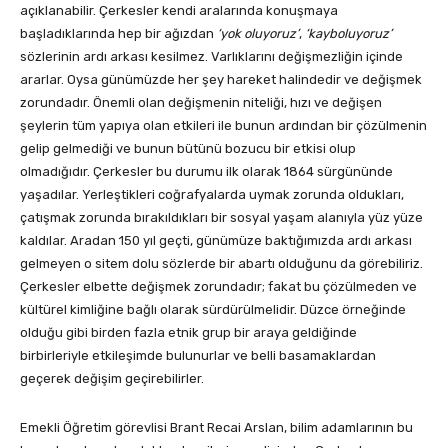
açıklanabilir. Çerkesler kendi aralarında konuşmaya
başladıklarında hep bir ağızdan
‘yok oluyoruz’
,
‘kayboluyoruz’
sözlerinin ardı arkası kesilmez. Varlıklarını değişmezliğin içinde
ararlar. Oysa günümüzde her şey hareket halindedir ve değişmek
zorundadır. Önemli olan değişmenin niteliği, hızı ve değişen
şeylerin tüm yapıya olan etkileri ile bunun ardından bir çözülmenin
gelip gelmediği ve bunun bütünü bozucu bir etkisi olup
olmadığıdır. Çerkesler bu durumu ilk olarak 1864 sürgününde
yaşadılar. Yerleştikleri coğrafyalarda uymak zorunda oldukları,
çatışmak zorunda bırakıldıkları bir sosyal yaşam alanıyla yüz yüze
kaldılar. Aradan 150 yıl geçti, günümüze baktığımızda ardı arkası
gelmeyen o sitem dolu sözlerde bir abartı olduğunu da görebiliriz.
Çerkesler elbette değişmek zorundadır; fakat bu çözülmeden ve
kültürel kimliğine bağlı olarak sürdürülmelidir. Düzce örneğinde
olduğu gibi birden fazla etnik grup bir araya geldiğinde
birbirleriyle etkileşimde bulunurlar ve belli basamaklardan
geçerek değişim geçirebilirler.
Emekli Öğretim görevlisi Brant Recai Arslan, bilim adamlarının bu