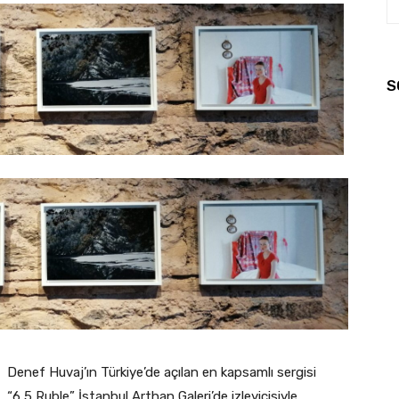
S
Denef Huvaj’ın Türkiye’de açılan en kapsamlı sergisi
“6,5 Ruble” İstanbul Arthan Galeri’de izleyicisiyle