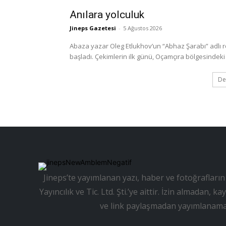
Anılara yolculuk
Jineps Gazetesi
-
5 Ağustos 2026
Abaza yazar Oleg Etlukhov’un “Abhaz Şarabı” adlı 
başladı. Çekimlerin ilk günü, Oçamçıra bölgesindeki 
De
Jineps’te yayımlanan yazı, haber ve fotoğrafların 
Yayıncılık ve Tic. Ltd. Şti.’ye aittir. İzin almadan
ve link paylaşmadan yayımlanama