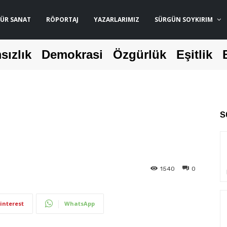
ÜR SANAT
RÖPORTAJ
YAZARLARIMIZ
SÜRGÜN SOYKIRIM
sızlık
Demokrasi
Özgürlük
Eşitlik
S
1540
0
interest
WhatsApp