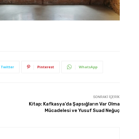
Twitter
Pinterest
WhatsApp
SONRAKI İÇERIK
Kitap: Kafkasya’da Şapsığların Var Olma
Mücadelesi ve Yusuf Suad Neğuç