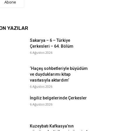
Abone
ON YAZILAR
Sakarya – 6 – Türkiye
Çerkesleri – 64. Bölüm
6 Ağustos 2026
‘Haçeş sohbetleriyle büyüdüm
ve duyduklarımı kitap
vasıtasıyla aktardım’
6 Ağustos 2026
İngiliz belgelerinde Çerkesler
6 Ağustos 2026
Kuzeybatı Kafkasya’nın