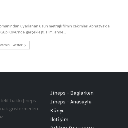
romanından uyarlanan uzun metrajlı filmin çekimleri Abhazya’da
Gup Köyü’nde gerçekleşti. Film, anne...
vamını Göster
Jineps – Başlarken
telif hakkı Jineps
Jineps – Anasayfa
, kaynak göstermeden
Künye
z.
İletişim