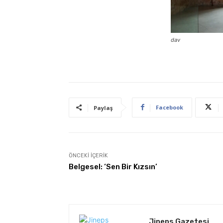
dav
Facebook
Paylaş
ÖNCEKI İÇERIK
Belgesel: ‘Sen Bir Kızsın’
Jineps Gazetesi