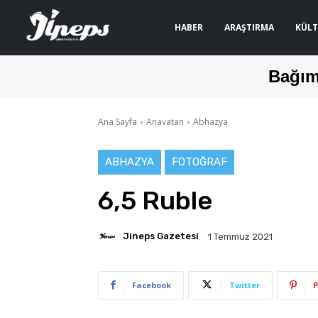
HABER
ARAŞTIRMA
KÜLT
Bağım
Ana Sayfa
Anavatan
Abhazya
ABHAZYA
FOTOĞRAF
6,5 Ruble
Jineps Gazetesi
1 Temmuz 2021
Facebook
Twitter
P