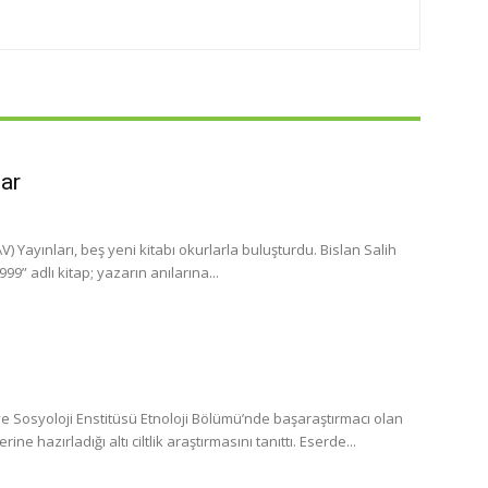
lar
 Yayınları, beş yeni kitabı okurlarla buluşturdu. Bislan Salih
” adlı kitap; yazarın anılarına...
 Sosyoloji Enstitüsü Etnoloji Bölümü’nde başaraştırmacı olan
 hazırladığı altı ciltlik araştırmasını tanıttı. Eserde...