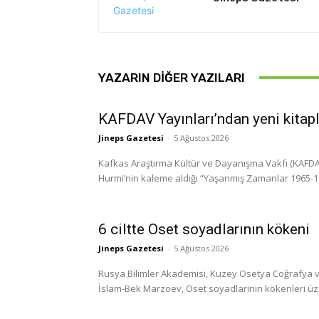
YAZARIN DIĞER YAZILARI
KAFDAV Yayınları’ndan yeni kitap
Jineps Gazetesi
-
5 Ağustos 2026
Kafkas Araştırma Kültür ve Dayanışma Vakfı (KAFDAV)
Hurmi’nin kaleme aldığı “Yaşanmış Zamanlar 1965-1999
6 ciltte Oset soyadlarının kökeni
Jineps Gazetesi
-
5 Ağustos 2026
Rusya Bilimler Akademisi, Kuzey Osetya Coğrafya ve
İslam-Bek Marzoev, Oset soyadlarının kökenleri üzerine