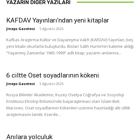
YAZARIN DIĞER YAZILARI
KAFDAV Yayınları’ndan yeni kitaplar
Jineps Gazetesi
-
5 Ağustos 2026
Kafkas Araştırma Kültür ve Dayanışma Vakfı (KAFDAV) Yayınları, beş
yeni kitabı okurlarla buluşturdu. Bislan Salih Hurmi’nin kaleme aldığı
“Yaşanmış Zamanlar 1965-1999” adlı kitap; yazarın anılarına...
6 ciltte Oset soyadlarının kökeni
Jineps Gazetesi
-
5 Ağustos 2026
Rusya Bilimler Akademisi, Kuzey Osetya Coğrafya ve Sosyoloji
Enstitüsü Etnoloji Bölümü’nde başaraştırmacı olan İslam-Bek
Marzoev, Oset soyadlarının kökenleri üzerine hazırladığı altı ciltlik
araştırmasını tanıttı. Eserde...
Anılara yolculuk