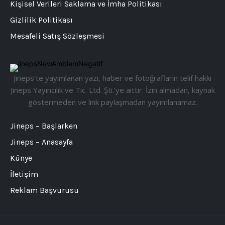
Kişisel Verileri Saklama ve İmha Politikası
Gizlilik Politikası
Mesafeli Satış Sözleşmesi
Jineps’te yayımlanan yazı, haber ve fotoğrafların telif hakkı
Jineps Yayıncılık ve Tic. Ltd. Şti.’ye aittir. İzin almadan, kaynak
göstermeden ve link paylaşmadan yayımlanamaz.
Jineps – Başlarken
Jineps – Anasayfa
Künye
İletişim
Reklam Başvurusu