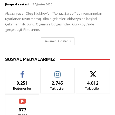
Jineps Gazetesi
-
5 Ağustos 2026
Abaza yazar Oleg Etlukhov’un “Abhaz Şarabı” adlı romanından
uyarlanan uzun metrajlı filmin çekimleri Abhazya’da başladı.
Çekimlerin ilk günü, Oçamçıra bölgesindeki Gup Köyü’nde
gerçekleşti. Film, anne...
Devamını Göster
SOSYAL MEDYALARIMIZ
9,251
2,745
4,012
Beğenenler
Takipçiler
Takipçiler
677
Abone