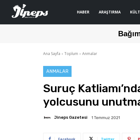
HABER
ARAŞTIRMA
KÜLT
Bağım
Ana Sayfa
Toplum
Anmalar
ANMALAR
Suruç Katliamı’nda
yolcusunu unutma
Jineps Gazetesi
1 Temmuz 2021
Facebook
Twitter
P