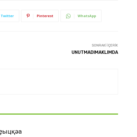
Twitter
Pinterest
WhatsApp
SONRAKI İÇERIK
UNUTMADIMAKLIMDA
ҿыцқәа