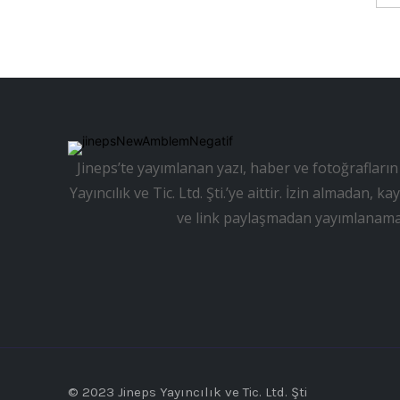
Jineps’te yayımlanan yazı, haber ve fotoğrafların 
Yayıncılık ve Tic. Ltd. Şti.’ye aittir. İzin almadan
ve link paylaşmadan yayımlanama
© 2023 Jineps Yayıncılık ve Tic. Ltd. Şti