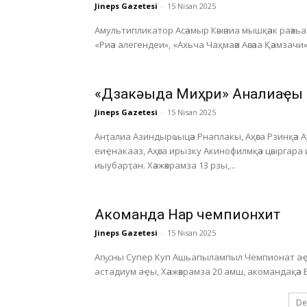
Jineps Gazetesi
-
15 Nisan 2025
Амультипликатор Асәамыр Кәыәниа мышқәак раәхьа а
«Риәа алегендеи», «Ахьча Чаҳмаәи Аәсәаа Қәамзачи»
«Дзакәыда Миҳри» Анҭалиаҿы
Jineps Gazetesi
-
15 Nisan 2025
Анҭалиа Азиндырҩыцәа Рнаплакы, Аҳәса Рзинқәа 
еиҿнакааз, Аҳәса ирызку Акинофилмқәа цәыргара
иыубарҭан. Хәажәкрамза 13 рзы,...
Акоманда Нарҭ чемпионхит
Jineps Gazetesi
-
15 Nisan 2025
Аҧсны Супер Куп Ашьапылампыл Чемпионат аҿы
De