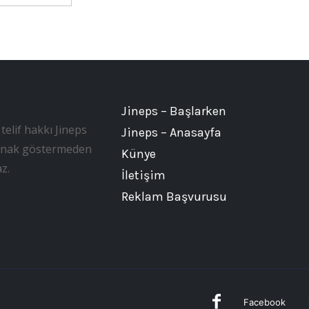
Jineps – Başlarken
telif hakkı Jineps
Jineps – Anasayfa
, kaynak göstermeden
Künye
z.
İletişim
Reklam Başvurusu
Facebook