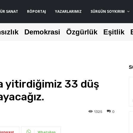
ÜR SANAT
RÖPORTAJ
YAZARLARIMIZ
SÜRGÜN SOYKIRIM
sızlık
Demokrasi
Özgürlük
Eşitlik
S
 yitirdiğimiz 33 düş
yacağız.
1325
0
interest
WhatsApp