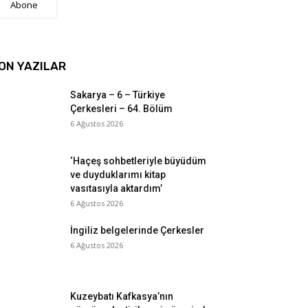
Abone
ON YAZILAR
Sakarya – 6 – Türkiye
Çerkesleri – 64. Bölüm
6 Ağustos 2026
‘Haçeş sohbetleriyle büyüdüm
ve duyduklarımı kitap
vasıtasıyla aktardım’
6 Ağustos 2026
İngiliz belgelerinde Çerkesler
6 Ağustos 2026
Kuzeybatı Kafkasya’nın