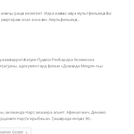
хәыҷы рацәа еизигеит. Иара иаәиәаз аәсуа мультфильмқәа әба:
 рәыргараәы азал азна әәын. Амульфильмқәа...
Ауаажәларратә Хаҵеи-Ҧҳәыси Реиҟарара Акомиссиа
 иҭагӡаны, адокументард фильм «Дзакәыда Миҳри» гьы
, акоманда Нарҭ аиааира агыит. Афинал мач, Динамо
астадиум аҿы, Хәажәкрамза 20 амш, акомандақәа Ерцахәы’и Нарҭ’и ирыбжьан. Ҭашәарада инҵәаз 90...
vamını Göster