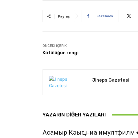
Facebook
Paylaş
ÖNCEKI İÇERIK
Kötülüğün rengi
Jineps Gazetesi
YAZARIN DIĞER YAZILARI
Асҭамыр Кәыҵниа имултфилм 