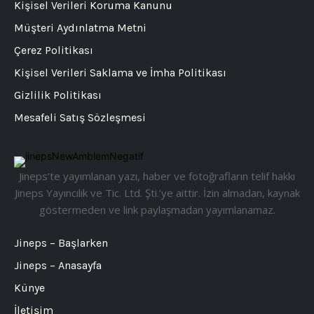
Kişisel Verileri Koruma Kanunu
Müşteri Aydınlatma Metni
Çerez Politikası
Kişisel Verileri Saklama ve İmha Politikası
Gizlilik Politikası
Mesafeli Satış Sözleşmesi
Jineps’te yayımlanan yazı, haber ve fotoğrafların telif hakkı
Jineps Yayıncılık ve Tic. Ltd. Şti.’ye aittir. İzin almadan, kaynak
göstermeden ve link paylaşmadan yayımlanamaz.
Jineps – Başlarken
Jineps – Anasayfa
Künye
İletişim