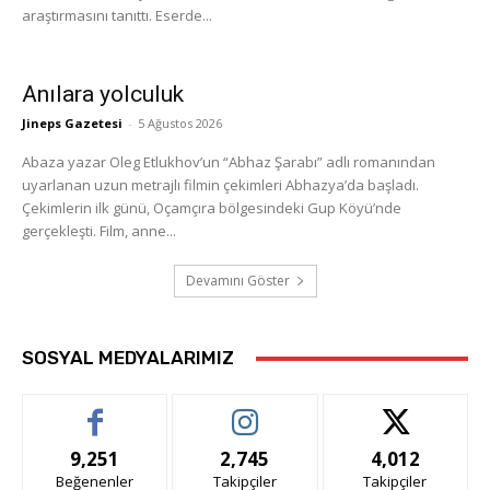
araştırmasını tanıttı. Eserde...
Anılara yolculuk
Jineps Gazetesi
-
5 Ağustos 2026
Abaza yazar Oleg Etlukhov’un “Abhaz Şarabı” adlı romanından
uyarlanan uzun metrajlı filmin çekimleri Abhazya’da başladı.
Çekimlerin ilk günü, Oçamçıra bölgesindeki Gup Köyü’nde
gerçekleşti. Film, anne...
Devamını Göster
SOSYAL MEDYALARIMIZ
9,251
2,745
4,012
Beğenenler
Takipçiler
Takipçiler