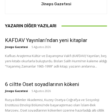
Jineps Gazetesi
YAZARIN DIĞER YAZILARI
KAFDAV Yayınları’ndan yeni kitaplar
Jineps Gazetesi
-
5 Ağustos 2026
Kafkas Araştırma Kültür ve Dayanışma Vakfı (KAFDAV) Yayınları, beş
yeni kitabı okurlarla buluşturdu. Bislan Salih Hurmi’nin kaleme aldığı
“Yaşanmış Zamanlar 1965-1999” adlı kitap; yazarın anılarına...
6 ciltte Oset soyadlarının kökeni
Jineps Gazetesi
-
5 Ağustos 2026
Rusya Bilimler Akademisi, Kuzey Osetya Coğrafya ve Sosyoloji
Enstitüsü Etnoloji Bölümü’nde başaraştırmacı olan İslam-Bek
Marzoev, Oset soyadlarının kökenleri üzerine hazırladığı altı ciltlik