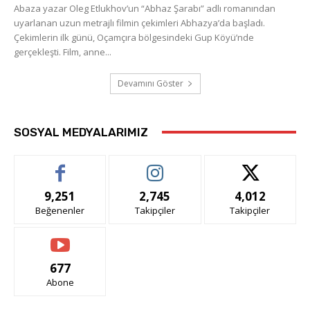
Abaza yazar Oleg Etlukhov’un “Abhaz Şarabı” adlı romanından
uyarlanan uzun metrajlı filmin çekimleri Abhazya’da başladı.
Çekimlerin ilk günü, Oçamçıra bölgesindeki Gup Köyü’nde
gerçekleşti. Film, anne...
Devamını Göster
SOSYAL MEDYALARIMIZ
9,251
2,745
4,012
Beğenenler
Takipçiler
Takipçiler
677
Abone