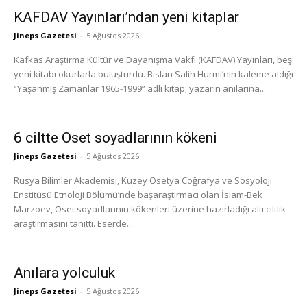
KAFDAV Yayınları’ndan yeni kitaplar
Jineps Gazetesi
-
5 Ağustos 2026
Kafkas Araştırma Kültür ve Dayanışma Vakfı (KAFDAV) Yayınları, beş
yeni kitabı okurlarla buluşturdu. Bislan Salih Hurmi’nin kaleme aldığı
“Yaşanmış Zamanlar 1965-1999” adlı kitap; yazarın anılarına...
6 ciltte Oset soyadlarının kökeni
Jineps Gazetesi
-
5 Ağustos 2026
Rusya Bilimler Akademisi, Kuzey Osetya Coğrafya ve Sosyoloji
Enstitüsü Etnoloji Bölümü’nde başaraştırmacı olan İslam-Bek
Marzoev, Oset soyadlarının kökenleri üzerine hazırladığı altı ciltlik
araştırmasını tanıttı. Eserde...
Anılara yolculuk
Jineps Gazetesi
-
5 Ağustos 2026