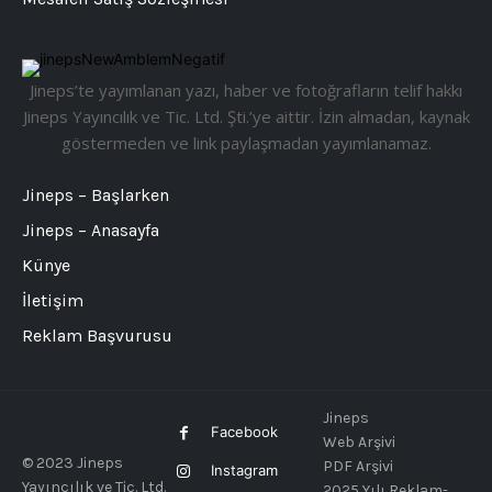
Jineps’te yayımlanan yazı, haber ve fotoğrafların telif hakkı
Jineps Yayıncılık ve Tic. Ltd. Şti.’ye aittir. İzin almadan, kaynak
göstermeden ve link paylaşmadan yayımlanamaz.
Jineps – Başlarken
Jineps – Anasayfa
Künye
İletişim
Reklam Başvurusu
Jineps
Facebook
Web Arşivi
© 2023 Jineps
PDF Arşivi
Instagram
Yayıncılık ve Tic. Ltd.
2025 Yılı Reklam-