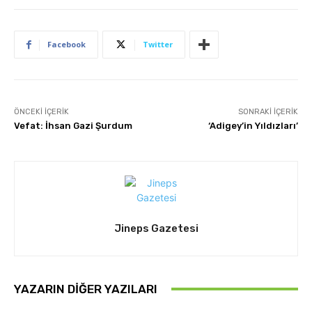
Facebook
Twitter
ÖNCEKI İÇERIK
SONRAKI İÇERIK
Vefat: İhsan Gazi Şurdum
‘Adigey’in Yıldızları’
Jineps Gazetesi
YAZARIN DIĞER YAZILARI