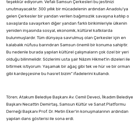
teşekkür ediyorum. Vefalı Samsun Çerkesleri bu jestinizi
unutmayacaktır. 300 yıllık bir mücadelenin ardından Anadolu’ya
gelen Çerkesler bir yandan verilen bağımsızlık savaşına katılıp o
savaşlarda savaşırken diğer yandan farklı birikimleriyle ülkenin
yeniden inşasında sosyal, ekonomik, kültürel katkılarda
bulunmuşlardır. Tüm dünyaya savrulmuş olan Çerkesler için en
kalabalık nüfusu barındıran Samsun önemli bir konuma sahiptir.
Bu nedenle burada yapılan kültürel çalışmaların çok özel bir yeri
olduğu bilinmelidir. Sözlerimi usta şair Nâzım Hikmet’in dizeleri ile
bitirmek istiyorum: Yaşamak bir ağaç gibi tek ve hür ve bir orman
gibi kardeşçesine bu hasret bizim” ifadelerini kullandı.
Tören; Atakum Belediye Başkanı Av. Cemil Deveci, İlkadım Belediye
Başkanı Necattin Demirtaş, Samsun Kültür ve Sanat Platformu
Derneği Başkanı Prof. Dr. Metin Eker‘in konuşmalarının ardından
yapılan dans gösterisi ile sona erdi.