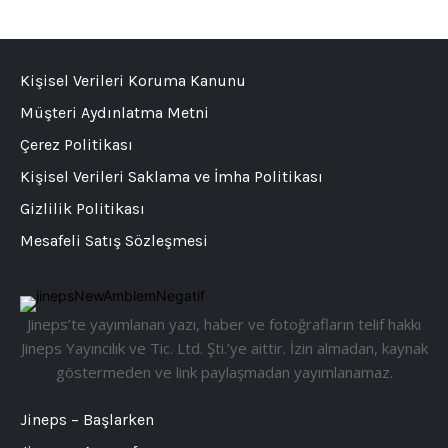
Kişisel Verileri Koruma Kanunu
Müşteri Aydınlatma Metni
Çerez Politikası
Kişisel Verileri Saklama ve İmha Politikası
Gizlilik Politikası
Mesafeli Satış Sözleşmesi
Jineps’te yayımlanan yazı, haber ve fotoğrafların telif hakkı
Jineps Yayıncılık ve Tic. Ltd. Şti.’ye aittir. İzin almadan, kaynak
göstermeden ve link paylaşmadan yayımlanamaz.
Jineps – Başlarken