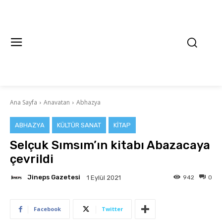
Ana Sayfa
Anavatan
Abhazya
ABHAZYA
KÜLTÜR SANAT
KITAP
Selçuk Sımsım’ın kitabı Abazacaya
çevrildi
Jineps Gazetesi
942
0
1 Eylül 2021
Facebook
Twitter