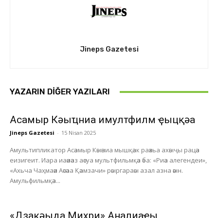
Jineps Gazetesi
YAZARIN DIĞER YAZILARI
Асҭамыр Кәыҵниа имултфилм ҿыцқәа
Jineps Gazetesi
-
15 Nisan 2025
Амультипликатор Асәамыр Кәыәниа мышқәак раәхьа ахәыҷы рацәа
еизигеит. Иара иаәиәаз аәсуа мультфильмқәа әба: «Риәа алегендеи»,
«Ахьча Чаҳмаәи Аәсәаа Қәамзачи» рәыргараәы азал азна әәын.
Амульфильмқәа...
«Дзакәыда Миҳри» Анҭалиаҿы