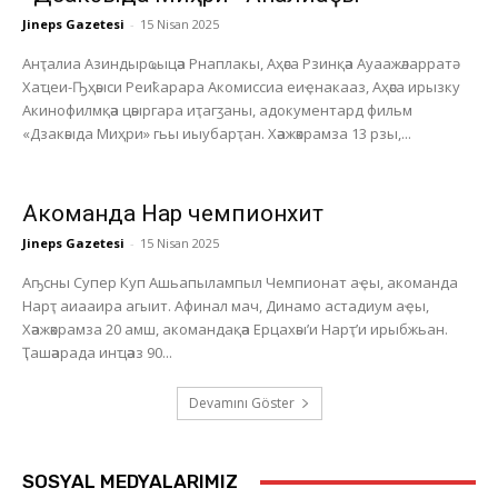
Jineps Gazetesi
-
15 Nisan 2025
Анҭалиа Азиндырҩыцәа Рнаплакы, Аҳәса Рзинқәа Ауаажәларратә
Хаҵеи-Ҧҳәыси Реиҟарара Акомиссиа еиҿнакааз, Аҳәса ирызку
Акинофилмқәа цәыргара иҭагӡаны, адокументард фильм
«Дзакәыда Миҳри» гьы иыубарҭан. Хәажәкрамза 13 рзы,...
Акоманда Нарҭ чемпионхит
Jineps Gazetesi
-
15 Nisan 2025
Аҧсны Супер Куп Ашьапылампыл Чемпионат аҿы, акоманда
Нарҭ аиааира агыит. Афинал мач, Динамо астадиум аҿы,
Хәажәкрамза 20 амш, акомандақәа Ерцахәы’и Нарҭ’и ирыбжьан.
Ҭашәарада инҵәаз 90...
Devamını Göster
SOSYAL MEDYALARIMIZ