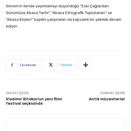
Sımsım’ın ileride yayımlamayı düşündüğü “Eski Çağlardan
Günümüze Abaza Tarihi”, “Abaza Etnografik Toplulukları” ve
“Abaza Köyleri” başlıklı çalışmaları da kapsamlı bir şekilde devam
ediyor.
Facebook
Twitter
ÖNCEKI İÇERIK
SONRAKI İÇERIK
Vladimir Bitokov’un yeni filmi
Antik mücevherler
festival seçkisinde