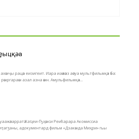
ҿыцқәа
хәыҷы рацәа еизигеит. Иара иаәиәаз аәсуа мультфильмқәа әба:
 рәыргараәы азал азна әәын. Амульфильмқәа...
Ауаажәларратә Хаҵеи-Ҧҳәыси Реиҟарара Акомиссиа
 иҭагӡаны, адокументард фильм «Дзакәыда Миҳри» гьы