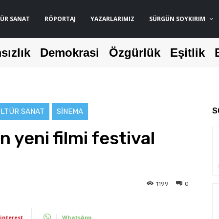
ÜR SANAT
RÖPORTAJ
YAZARLARIMIZ
SÜRGÜN SOYKIRIM
sızlık
Demokrasi
Özgürlük
Eşitlik
S
LTÜR SANAT
SINEMA
 yeni filmi festival
1199
0
interest
WhatsApp