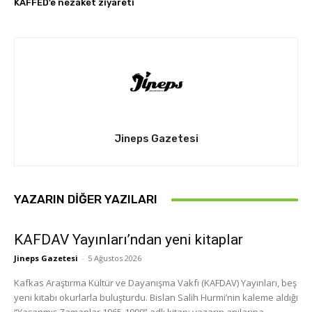
KAFFED’e nezaket ziyareti
Jineps Gazetesi
YAZARIN DIĞER YAZILARI
KAFDAV Yayınları’ndan yeni kitaplar
Jineps Gazetesi
-
5 Ağustos 2026
Kafkas Araştırma Kültür ve Dayanışma Vakfı (KAFDAV) Yayınları, beş
yeni kitabı okurlarla buluşturdu. Bislan Salih Hurmi’nin kaleme aldığı