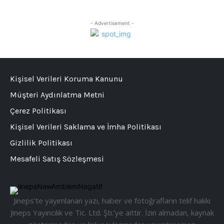
- Advertisement -
Kişisel Verileri Koruma Kanunu
Müşteri Aydınlatma Metni
Çerez Politikası
Kişisel Verileri Saklama ve İmha Politikası
Gizlilik Politikası
Mesafeli Satış Sözleşmesi
Jineps’te yayımlanan yazı, haber ve fotoğrafların telif hakkı
Jineps Yayıncılık ve Tic. Ltd. Şti.’ye aittir. İzin almadan, kaynak