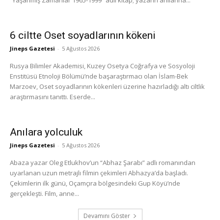
“Yaşanmış Zamanlar 1965-1999” adlı kitap; yazarın anılarına...
6 ciltte Oset soyadlarının kökeni
Jineps Gazetesi
-
5 Ağustos 2026
Rusya Bilimler Akademisi, Kuzey Osetya Coğrafya ve Sosyoloji
Enstitüsü Etnoloji Bölümü’nde başaraştırmacı olan İslam-Bek
Marzoev, Oset soyadlarının kökenleri üzerine hazırladığı altı ciltlik
araştırmasını tanıttı. Eserde...
Anılara yolculuk
Jineps Gazetesi
-
5 Ağustos 2026
Abaza yazar Oleg Etlukhov’un “Abhaz Şarabı” adlı romanından
uyarlanan uzun metrajlı filmin çekimleri Abhazya’da başladı.
Çekimlerin ilk günü, Oçamçıra bölgesindeki Gup Köyü’nde
gerçekleşti. Film, anne...
Devamını Göster