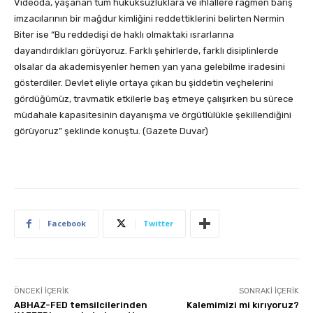
Videoda, yaşanan tüm hukuksuzluklara ve ihlallere rağmen barış
imzacılarının bir mağdur kimliğini reddettiklerini belirten Nermin
Biter ise “Bu reddedişi de haklı olmaktaki ısrarlarına
dayandırdıkları görüyoruz. Farklı şehirlerde, farklı disiplinlerde
olsalar da akademisyenler hemen yan yana gelebilme iradesini
gösterdiler. Devlet eliyle ortaya çıkan bu şiddetin veçhelerini
gördüğümüz, travmatik etkilerle baş etmeye çalışırken bu sürece
müdahale kapasitesinin dayanışma ve örgütlülükle şekillendiğini
görüyoruz” şeklinde konuştu. (Gazete Duvar)
Facebook
Twitter
ÖNCEKI İÇERIK
SONRAKI İÇERIK
ABHAZ-FED temsilcilerinden
Kalemimizi mi kırıyoruz?