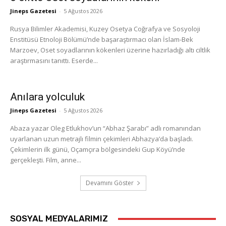
Jineps Gazetesi
-
5 Ağustos 2026
Rusya Bilimler Akademisi, Kuzey Osetya Coğrafya ve Sosyoloji
Enstitüsü Etnoloji Bölümü’nde başaraştırmacı olan İslam-Bek
Marzoev, Oset soyadlarının kökenleri üzerine hazırladığı altı ciltlik
araştırmasını tanıttı. Eserde...
Anılara yolculuk
Jineps Gazetesi
-
5 Ağustos 2026
Abaza yazar Oleg Etlukhov’un “Abhaz Şarabı” adlı romanından
uyarlanan uzun metrajlı filmin çekimleri Abhazya’da başladı.
Çekimlerin ilk günü, Oçamçıra bölgesindeki Gup Köyü’nde
gerçekleşti. Film, anne...
Devamını Göster
SOSYAL MEDYALARIMIZ