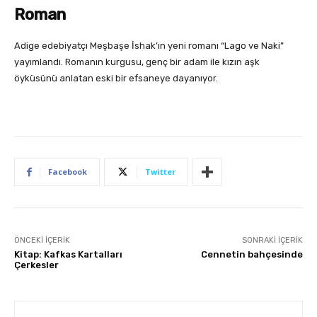
Roman
Adige edebiyatçı Meşbaşe İshak’ın yeni romanı “Lago ve Naki”
yayımlandı. Romanın kurgusu, genç bir adam ile kızın aşk
öyküsünü anlatan eski bir efsaneye dayanıyor.
Facebook
Twitter
ÖNCEKI İÇERIK
SONRAKI İÇERIK
Kitap: Kafkas Kartalları
Cennetin bahçesinde
Çerkesler