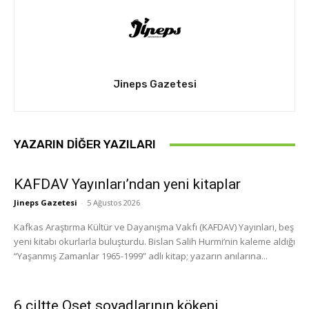
Jineps Gazetesi
YAZARIN DIĞER YAZILARI
KAFDAV Yayınları’ndan yeni kitaplar
Jineps Gazetesi
-
5 Ağustos 2026
Kafkas Araştırma Kültür ve Dayanışma Vakfı (KAFDAV) Yayınları, beş
yeni kitabı okurlarla buluşturdu. Bislan Salih Hurmi’nin kaleme aldığı
“Yaşanmış Zamanlar 1965-1999” adlı kitap; yazarın anılarına...
6 ciltte Oset soyadlarının kökeni