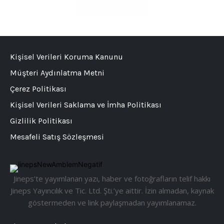
Kişisel Verileri Koruma Kanunu
Müşteri Aydınlatma Metni
Çerez Politikası
Kişisel Verileri Saklama ve İmha Politikası
Gizlilik Politikası
Mesafeli Satış Sözleşmesi
Jineps’te yayımlanan yazı, haber ve fotoğrafların telif hakkı
Jineps Yayıncılık ve Tic. Ltd. Şti.’ye aittir. İzin almadan, kaynak
göstermeden ve link paylaşmadan yayımlanamaz.