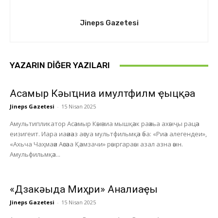
Jineps Gazetesi
YAZARIN DIĞER YAZILARI
Асҭамыр Кәыҵниа имултфилм ҿыцқәа
Jineps Gazetesi
-
15 Nisan 2025
Амультипликатор Асәамыр Кәыәниа мышқәак раәхьа ахәыҷы рацәа
еизигеит. Иара иаәиәаз аәсуа мультфильмқәа әба: «Риәа алегендеи»,
«Ахьча Чаҳмаәи Аәсәаа Қәамзачи» рәыргараәы азал азна әәын.
Амульфильмқәа...
«Дзакәыда Миҳри» Анҭалиаҿы
Jineps Gazetesi
-
15 Nisan 2025