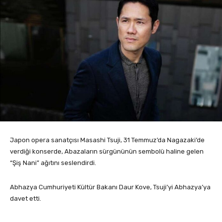
Japon opera sanatçısı Masashi Tsuji, 31 Temmuz’da Nagazaki’de
verdiği konserde, Abazaların sürgününün sembolü haline gelen
“Şiş Nani” ağıtını seslendirdi.
Abhazya Cumhuriyeti Kültür Bakanı Daur Kove, Tsuji’yi Abhazya’ya
davet etti.