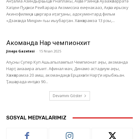
Анҭалиа Азиндырҩыцәа Рнаплакы, Аҳәса Рзинқәа Ауаажәларратә
Хаҵеи-Ҧҳәыси Реиҟарара Акомиссиа еиҿнакааз, Аҳәса ирызку
Акинофилмқәа цәыргара иҭагӡаны, адокументард фильм
«Дзакәыда Миҳри» гьы иыубарҭан. Хәажәкрамза 13 рзы,...
Акоманда Нарҭ чемпионхит
Jineps Gazetesi
-
15 Nisan 2025
Аҧсны Супер Куп Ашьапылампыл Чемпионат аҿы, акоманда
Нарҭ аиааира агыит. Афинал мач, Динамо астадиум аҿы,
Хәажәкрамза 20 амш, акомандақәа Ерцахәы’и Нарҭ’и ирыбжьан.
Ҭашәарада инҵәаз 90...
Devamını Göster
SOSYAL MEDYALARIMIZ