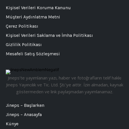
Kişisel Verileri Koruma Kanunu
Müşteri Aydınlatma Metni
Çerez Politikası
Kişisel Verileri Saklama ve İmha Politikası
Gizlilik Politikası
Mesafeli Satış Sözleşmesi
Jineps’te yayımlanan yazı, haber ve fotoğrafların telif hakkı
Jineps Yayıncılık ve Tic. Ltd. Şti.’ye aittir. İzin almadan, kaynak
göstermeden ve link paylaşmadan yayımlanamaz.
Jineps – Başlarken
Jineps – Anasayfa
Künye