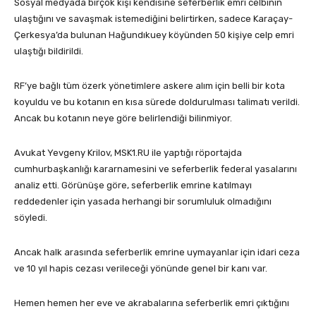
Sosyal medyada birçok kişi kendisine seferberlik emri celbinin
ulaştığını ve savaşmak istemediğini belirtirken, sadece Karaçay-
Çerkesya’da bulunan Hağundıkuey köyünden 50 kişiye celp emri
ulaştığı bildirildi.
RF’ye bağlı tüm özerk yönetimlere askere alım için belli bir kota
koyuldu ve bu kotanın en kısa sürede doldurulması talimatı verildi.
Ancak bu kotanın neye göre belirlendiği bilinmiyor.
Avukat Yevgeny Krilov, MSK1.RU ile yaptığı röportajda
cumhurbaşkanlığı kararnamesini ve seferberlik federal yasalarını
analiz etti. Görünüşe göre, seferberlik emrine katılmayı
reddedenler için yasada herhangi bir sorumluluk olmadığını
söyledi.
Ancak halk arasında seferberlik emrine uymayanlar için idari ceza
ve 10 yıl hapis cezası verileceği yönünde genel bir kanı var.
Hemen hemen her eve ve akrabalarına seferberlik emri çıktığını