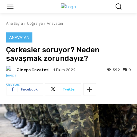
Ana Sayfa
Coğrafya
Anavatan
ANAVATAN
Çerkesler soruyor? Neden
savaşmak zorundayız?
Jineps Gazetesi
599
0
1 Ekim 2022
Facebook
Twitter