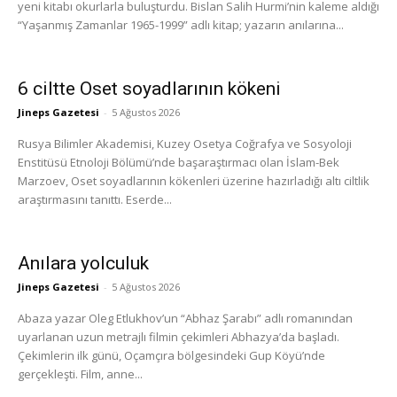
yeni kitabı okurlarla buluşturdu. Bislan Salih Hurmi’nin kaleme aldığı
“Yaşanmış Zamanlar 1965-1999” adlı kitap; yazarın anılarına...
6 ciltte Oset soyadlarının kökeni
Jineps Gazetesi
-
5 Ağustos 2026
Rusya Bilimler Akademisi, Kuzey Osetya Coğrafya ve Sosyoloji
Enstitüsü Etnoloji Bölümü’nde başaraştırmacı olan İslam-Bek
Marzoev, Oset soyadlarının kökenleri üzerine hazırladığı altı ciltlik
araştırmasını tanıttı. Eserde...
Anılara yolculuk
Jineps Gazetesi
-
5 Ağustos 2026
Abaza yazar Oleg Etlukhov’un “Abhaz Şarabı” adlı romanından
uyarlanan uzun metrajlı filmin çekimleri Abhazya’da başladı.
Çekimlerin ilk günü, Oçamçıra bölgesindeki Gup Köyü’nde
gerçekleşti. Film, anne...