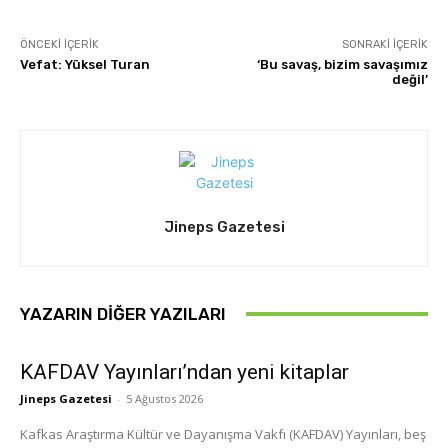
ÖNCEKI İÇERIK
SONRAKI İÇERIK
Vefat: Yüksel Turan
‘Bu savaş, bizim savaşımız
değil’
Jineps Gazetesi
YAZARIN DIĞER YAZILARI
KAFDAV Yayınları’ndan yeni kitaplar
Jineps Gazetesi
-
5 Ağustos 2026
Kafkas Araştırma Kültür ve Dayanışma Vakfı (KAFDAV) Yayınları, beş