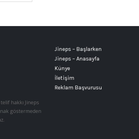
Jineps – Başlarken
Jineps – Anasayfa
Künye
İletişim
Reklam Başvurusu
telif hakkı Jineps
, kaynak göstermeden
z.