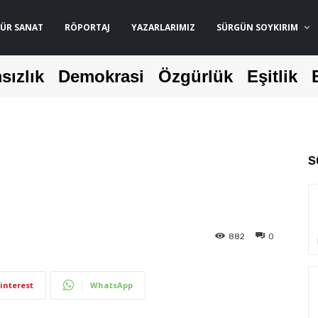
ÜR SANAT
RÖPORTAJ
YAZARLARIMIZ
SÜRGÜN SOYKIRIM
sızlık
Demokrasi
Özgürlük
Eşitlik
S
ı
882
0
interest
WhatsApp