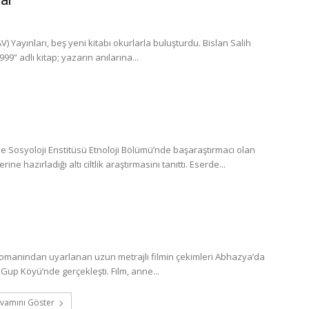
lar
 Yayınları, beş yeni kitabı okurlarla buluşturdu. Bislan Salih
” adlı kitap; yazarın anılarına...
 Sosyoloji Enstitüsü Etnoloji Bölümü’nde başaraştırmacı olan
 hazırladığı altı ciltlik araştırmasını tanıttı. Eserde...
romanından uyarlanan uzun metrajlı filmin çekimleri Abhazya’da
Gup Köyü’nde gerçekleşti. Film, anne...
vamını Göster