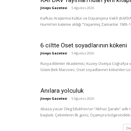
KAFDAV Yayınları’ndan yeni kitap
Jineps Gazetesi
-
5 Ağustos 2026
Kafkas Araştırma Kültür ve Dayanışma Vakfı (KAFDAV)
Hurmi’nin kaleme aldığı “Yaşanmış Zamanlar 1965-1999
6 ciltte Oset soyadlarının kökeni
Jineps Gazetesi
-
5 Ağustos 2026
Rusya Bilimler Akademisi, Kuzey Osetya Coğrafya ve
İslam-Bek Marzoev, Oset soyadlarının kökenleri üzerine
Anılara yolculuk
Jineps Gazetesi
-
5 Ağustos 2026
Abaza yazar Oleg Etlukhov’un “Abhaz Şarabı” adlı 
başladı. Çekimlerin ilk günü, Oçamçıra bölgesindeki 
De