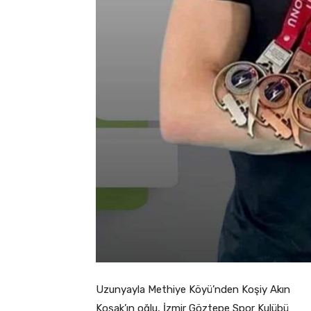
Uzunyayla Methiye Köyü’nden Koşiy Akın
Koşak’ın oğlu, İzmir Göztepe Spor Kulübü