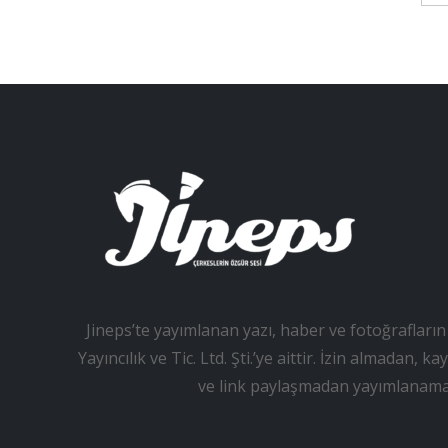
Jineps’te yayımlanan yazı, haber ve fotoğrafların 
Yayıncılık ve Tic. Ltd. Şti.’ye aittir. İzin almadan
ve link paylaşmadan yayımlanama