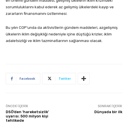
en önemli gündem maddesi, gelişmiş ülkelerin iklim krizindeki
sorumluluklarını kabul ederek az gelişmiş ülkelerdeki kayıp ve
zararların finansmanını üstlenmesi.
Bu yılın COP’unda da aktivistlerin gündem maddeleri, azgelişmiş
ülkelerin iklim değişikliği nedeniyle içine düştüğü krizler, iklim
adaletsizliği ve iklim tazminatlarının sağlanması olacak.
Facebook
Twitter
ÖNCEKI İÇERIK
SONRAKI İÇERIK
DSÖ’den ‘hareketsizlik’
Dünyada bir ilk
uyarısı: 500 milyon kişi
tehlikede