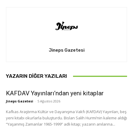
Jineps Gazetesi
YAZARIN DIĞER YAZILARI
KAFDAV Yayınları’ndan yeni kitaplar
Jineps Gazetesi
-
5 Ağustos 2026
Kafkas Araştırma Kültür ve Dayanışma Vakfı (KAFDAV) Yayınları, beş
yeni kitabı okurlarla buluşturdu. Bislan Salih Hurmi’nin kaleme aldığı
“Yaşanmış Zamanlar 1965-1999” adlı kitap; yazarın anılarına...