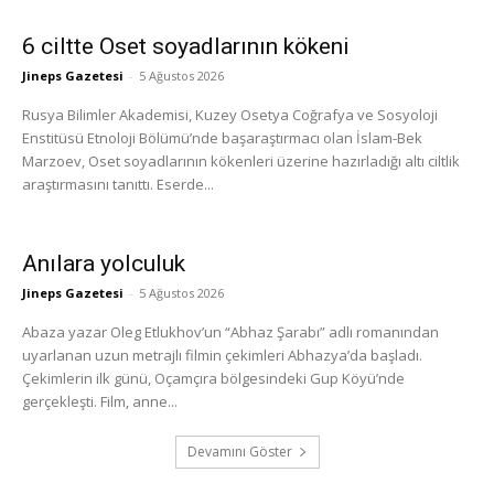
6 ciltte Oset soyadlarının kökeni
Jineps Gazetesi
-
5 Ağustos 2026
Rusya Bilimler Akademisi, Kuzey Osetya Coğrafya ve Sosyoloji
Enstitüsü Etnoloji Bölümü’nde başaraştırmacı olan İslam-Bek
Marzoev, Oset soyadlarının kökenleri üzerine hazırladığı altı ciltlik
araştırmasını tanıttı. Eserde...
Anılara yolculuk
Jineps Gazetesi
-
5 Ağustos 2026
Abaza yazar Oleg Etlukhov’un “Abhaz Şarabı” adlı romanından
uyarlanan uzun metrajlı filmin çekimleri Abhazya’da başladı.
Çekimlerin ilk günü, Oçamçıra bölgesindeki Gup Köyü’nde
gerçekleşti. Film, anne...
Devamını Göster