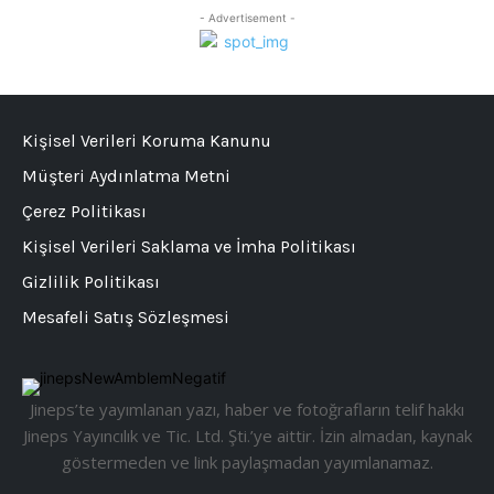
- Advertisement -
Kişisel Verileri Koruma Kanunu
Müşteri Aydınlatma Metni
Çerez Politikası
Kişisel Verileri Saklama ve İmha Politikası
Gizlilik Politikası
Mesafeli Satış Sözleşmesi
Jineps’te yayımlanan yazı, haber ve fotoğrafların telif hakkı
Jineps Yayıncılık ve Tic. Ltd. Şti.’ye aittir. İzin almadan, kaynak
göstermeden ve link paylaşmadan yayımlanamaz.