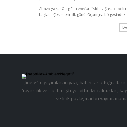
Abaza yazar Oleg Etlukhov’un “Abhaz Şarabı” adlı 
başladı. Çekimlerin ilk günü, Oçamçıra bölgesindeki 
De
Jineps’te yayımlanan yazı, haber ve fotoğrafların 
Yayıncılık ve Tic. Ltd. Şti.’ye aittir. İzin almadan
ve link paylaşmadan yayımlanama