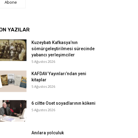
Abone
ON YAZILAR
Kuzeybatı Kafkasya’nın
sömürgeleştirilmesi sürecinde
yabancı yerleşimciler
5 Ağustos 2026
KAFDAV Yayınları’ndan yeni
kitaplar
5 Ağustos 2026
6 ciltte Oset soyadlarının kökeni
5 Ağustos 2026
Anılara yolculuk