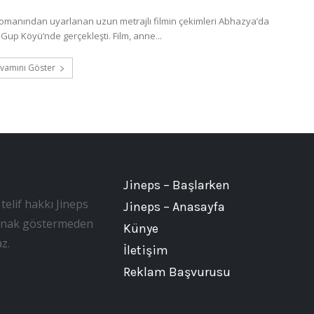
romanından uyarlanan uzun metrajlı filmin çekimleri Abhazya’da
Gup Köyü’nde gerçekleşti. Film, anne...
vamını Göster
Jineps – Başlarken
telif hakkı Jineps
Jineps – Anasayfa
, kaynak göstermeden
Künye
z.
İletişim
Reklam Başvurusu