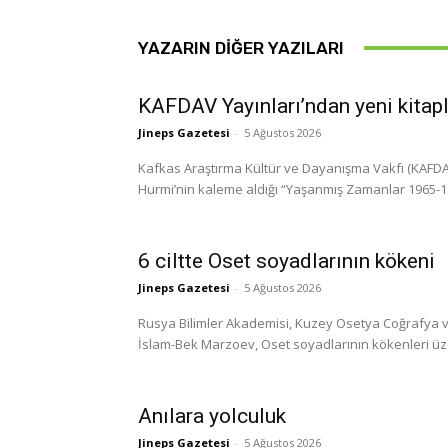
YAZARIN DIĞER YAZILARI
KAFDAV Yayınları’ndan yeni kitap
Jineps Gazetesi
-
5 Ağustos 2026
Kafkas Araştırma Kültür ve Dayanışma Vakfı (KAFDAV)
Hurmi’nin kaleme aldığı “Yaşanmış Zamanlar 1965-1999
6 ciltte Oset soyadlarının kökeni
Jineps Gazetesi
-
5 Ağustos 2026
Rusya Bilimler Akademisi, Kuzey Osetya Coğrafya ve
İslam-Bek Marzoev, Oset soyadlarının kökenleri üzerine
Anılara yolculuk
Jineps Gazetesi
-
5 Ağustos 2026