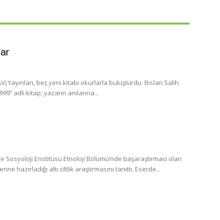
lar
 Yayınları, beş yeni kitabı okurlarla buluşturdu. Bislan Salih
” adlı kitap; yazarın anılarına...
 Sosyoloji Enstitüsü Etnoloji Bölümü’nde başaraştırmacı olan
 hazırladığı altı ciltlik araştırmasını tanıttı. Eserde...