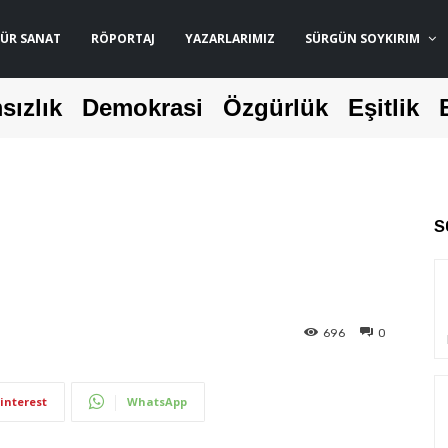
ÜR SANAT
RÖPORTAJ
YAZARLARIMIZ
SÜRGÜN SOYKIRIM
sızlık
Demokrasi
Özgürlük
Eşitlik
S
696
0
interest
WhatsApp