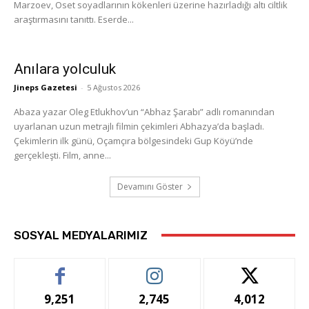
Marzoev, Oset soyadlarının kökenleri üzerine hazırladığı altı ciltlik
araştırmasını tanıttı. Eserde...
Anılara yolculuk
Jineps Gazetesi
-
5 Ağustos 2026
Abaza yazar Oleg Etlukhov’un “Abhaz Şarabı” adlı romanından
uyarlanan uzun metrajlı filmin çekimleri Abhazya’da başladı.
Çekimlerin ilk günü, Oçamçıra bölgesindeki Gup Köyü’nde
gerçekleşti. Film, anne...
Devamını Göster
SOSYAL MEDYALARIMIZ
9,251
2,745
4,012