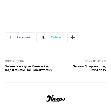
Facebook
Twitter
ÖNCEKI İÇERIK
SONRAKI İÇERIK
Зианы Кæндтæ Кæнгæйæ,
Зианы Æгъдæуттæ,
Кад Кæнæм Нæ Зиæнттæн?
irystontv