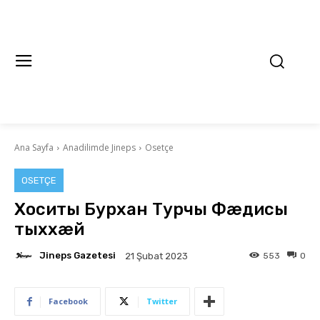
Ana Sayfa
Anadilimde Jineps
Osetçe
OSETÇE
Хоситы Бурхан Турчы Фæдисы
тыххæй
Jineps Gazetesi
553
0
21 Şubat 2023
Facebook
Twitter