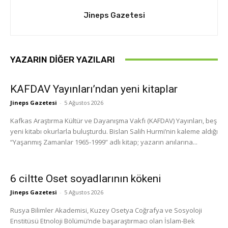
Jineps Gazetesi
YAZARIN DIĞER YAZILARI
KAFDAV Yayınları’ndan yeni kitaplar
Jineps Gazetesi
-
5 Ağustos 2026
Kafkas Araştırma Kültür ve Dayanışma Vakfı (KAFDAV) Yayınları, beş
yeni kitabı okurlarla buluşturdu. Bislan Salih Hurmi’nin kaleme aldığı
“Yaşanmış Zamanlar 1965-1999” adlı kitap; yazarın anılarına...
6 ciltte Oset soyadlarının kökeni
Jineps Gazetesi
-
5 Ağustos 2026
Rusya Bilimler Akademisi, Kuzey Osetya Coğrafya ve Sosyoloji
Enstitüsü Etnoloji Bölümü’nde başaraştırmacı olan İslam-Bek