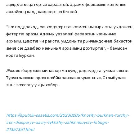
ацыдысты, цатыртæ сарæзтой, адæмы фервæзын кæныныл
архайынц калд хæдзæртты бынæй.
“Нæ паддзахад, сæ хæдзæрттæ кæмæн ныпырх сты, уыдонæн
фатертæ аразы. Адæмы уазалæй фервæзын кæнынмæ
архайы. Цæфтæ чи райста, уыдоны та рынчындонмæ бахастой
æмæ сæ дзæбæх кæныныл архайынц дохтыртæ”, – банысан
кодта Бурхан.
Æххæстбарджын минæвар ма куыд радзырдта, уымæ гæсгæ
Турчы зæххыл арæх вæййы зæххæнкъуыстытæ, Стамбулæн
тынг тæссаг у уыцы хабар.
https://sputnik-ossetia.com/20230206/khosity-burkhan-turchy-
iron-diasporyy-uavry-tykhkhy-zkhkhnkuysty-fstiugn-
21367361.html