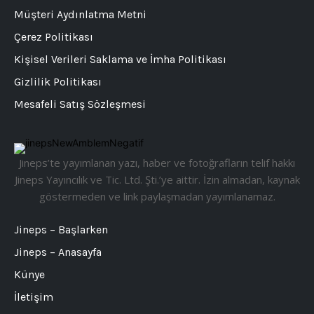
Müşteri Aydınlatma Metni
Çerez Politikası
Kişisel Verileri Saklama ve İmha Politikası
Gizlilik Politikası
Mesafeli Satış Sözleşmesi
Jineps’te yayımlanan yazı, haber ve fotoğrafların telif hakkı
Jineps Yayıncılık ve Tic. Ltd. Şti.’ye aittir. İzin almadan, kaynak
göstermeden ve link paylaşmadan yayımlanamaz.
Jineps – Başlarken
Jineps – Anasayfa
Künye
İletişim