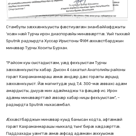
Стамбулы зæххæнкъуысты фæстиуæгæн зианбаййафджыты
‘хсæн нæй Турчы ирон диаспорæйы минæвæрттæ. Уый тыххæй
Sputnik радзырдта Хуссар Ирыстоны ФХМ æххæстбарджын
минæвар Турчы Хоситы Бурхан.
“Райсом куы сыстадыстæм, уæд фехъуыстам Турчы
зæххæнкъуысты хабар. Дысон 4 сахатыл Анатолийы районы
горæт Кахраманмараш æмæ æндæр дæс горæты æрцыд
зæххæнкъуыст. Йæ магнитудæ уыд 7,4. 300-мæ æввахс адæм
амардысты, дыууæ мин адæймаджы та фæцæф ис. Ирон
адæмы минæвæрттæй æвзæр хабар ницы фехъуыстам”, –
радзырдта Sputnik ныхасæмбал.
Æххæстбарджын минæвар куыд банысан кодта, афтæмæй
горæт Кахраманмарашы ныккалд тынг бирæ хæдзæрттæ.
Паддзахады уæнгтæ æмæ æфсад адæмæн æххуысмæ