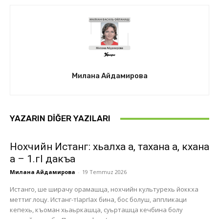
Милана Айдамирова
YAZARIN DIĞER YAZILARI
Нохчийн Истанг: хьалха а, тахана а, кхана
а – 1.гI дакъа
Милана Айдамирова
-
19 Temmuz 2026
Истанго, ше ширачу орамашца, нохчийн культурехь йоккха
меттиг лоцу. Истанг-тІаргІах бина, бос болуш, аппликаци
кепехь, къоман хьаьркашца, суьрташца кечбина болу