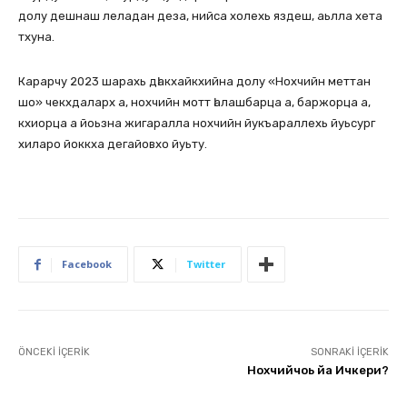
долу дешнаш леладан деза, нийса холехь яздеш, аьлла хета
тхуна.
Карарчу 2023 шарахь дӀакхайкхийна долу «Нохчийн меттан
шо» чекхдаларх а, нохчийн мотт Ӏалашбарца а, баржорца а,
кхиорца а йоьзна жигаралла нохчийн йукъараллехь йуьсург
хиларо йоккха дегайовхо йуьту.
Facebook
Twitter
ÖNCEKI İÇERIK
SONRAKI İÇERIK
Нохчийчоь йа Ичкери?