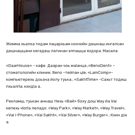
Жимма хьалха тидам лацархьам нохчийн дешнаш ингалсан
дешнашцани кегадеш латинан элпашца яздора. Масала:
«DaarHouse» – кафе. Дааран чоь маIанца.;»BenoDent» –
стоматологийн клиник. Beno –тейпан цIе; «LamComp»-
компьютерехь доьзна йолу туька.; «SakhtTime» –Сахьт тодеш
пхьалгIа; кхидIа а..
Рекламш, туькан аннаш тIехь «Вай» боху дош Way йа Vai
кепехь чIогIа леладо: «Way Park», «Way Market», «Way Travel»,
«Vai i-Phone», «Vai Sakht», «Vai Silver», «Way Burger».; Кхин дIа
а.