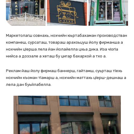
Маркетолагш совнахь, нохчийн юьртабахаман производстван
компанеш, сурсаташ, товараш арахоьцуш йолу фирманша а
нохчийн цIерша лела йан йолайелла цхьа дика. Иза чIогIа
нийса а доззале а хеташ бу цигар бахархой а тхо а.
Реклам йаш йолу фирмаш баннерш, гайтамш, суьрташ тIехь
нохчийн къоман тIамарш а, нохчийн маттахь цIерш-дешнаш а
лела дан буьйлабелла.