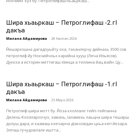
нохчийн куз бу. Петроглифаш/хьаьркаш...
Шира хьаьркаш – Петроглифаш -2.гI
дакъа
Милана Айдамирова
-
28 Haziran 2026
Йешархошна дагадоуьйту оха, таханлерчу дийнахь 3500 сов
петроглиф йу Нохчийчоьх карийна хууш (Леча Ильясов).
Дуккха а историн меттигаш хІинца а теллина йац вайн. Цу...
Шира хьаьркаш – Петроглифаш -1.гI
дакъа
Милана Айдамирова
-
25 Mayıs 2026
Петроглиф-шира мотт бу. Йоза кхоллале тейп-тейпанна
Делехь-Кхоллархочух, замахь, Іаламехь лаьцна шира тешарш
долуш дара, и хаамаш кхечарна дІакховдан цхьа кеп йезара.
Элпаш гучудовлале иштта...