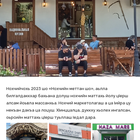
Нохчийчохь 2023 шо «Нохчийн меттан шо», аьлла
билгалдаккхар бахьана долуш нохчийн маттахь йолу цIерш
алсам йоьвла массанхьа. Нохчий маркетолагаш а ца Iийра цу
некъан дакъа ца лоцуш. ХIинццалца, дуккху хьолех ингалсан,
оьрсийн маттахь цIерш туьллаш Iедал дара.