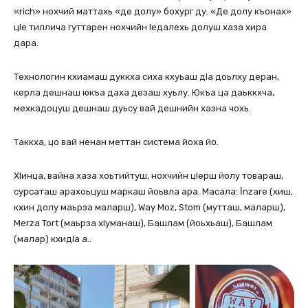
«rich» нохчий маттахь «де долу» бохург ду. «Де долу къонах»
цIе тиллича гуттарен нохчийн Iедалехь долуш хаза хира
дара.
Технологин кхиамаш дуккха сиха кхуьаш дIа доьлху деран,
керла дешнаш юкъа даха дезаш хуьлу. Юкъа ца даьккхча,
мехкадоцуш дешнаш дуьсу вай дешнийн хазна чохь.
Таккха, цо вай ненан меттан система йоха йо.
ХIинца, вайна хаза хоьтийтуш, нохчийн цIерш йолу товараш,
сурсаташ арахоьцуш маркаш йоьвла ара. Масала: İnzare (хиш,
кхин долу маьрза маларш), Way Moz, Stom (мутташ, маларш),
Merza Tort (маьрза хIуманаш), Башлам (йоьхьаш), Башлам
(малар) кхидIа а..