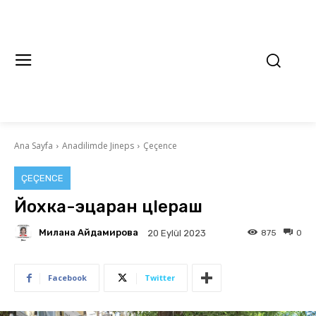
Ana Sayfa
Anadilimde Jineps
Çeçence
ÇEÇENCE
Йохка-эцаран цIераш
Милана Айдамирова
875
0
20 Eylül 2023
Facebook
Twitter