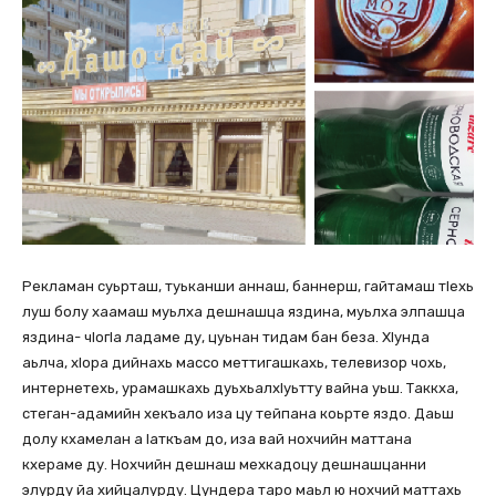
Рекламан суьрташ, туьканши аннаш, баннерш, гайтамаш тIехь
луш болу хаамаш муьлха дешнашца яздина, муьлха элпашца
яздина- чIогIа ладаме ду, цуьнан тидам бан беза. ХIунда
аьлча, хIора дийнахь массо меттигашкахь, телевизор чохь,
интернетехь, урамашкахь дуьхьалхIуьтту вайна уьш. Таккха,
стеган-адамийн хекъало иза цу тейпана коьрте яздо. Даьш
долу кхамелан а Iаткъам до, иза вай нохчийн маттана
кхераме ду. Нохчийн дешнаш мехкадоцу дешнашцанни
элурду йа хийцалурду. Цундера таро маьл ю нохчий маттахь