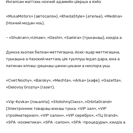
Ингалсан маттахь нохчий адамийн цIерша а язйо:
«MusaMotors» (автосалон), «KhedaStyle» (ателье), «Medina»
(Нохчий модан чоь),
– «Shukran»,»Umae», «Deshi», «Samira» (туьканаш), кхидIа а.
Дуккха хьолах белхан меттигашна, йохк-эцар меттигашна,
туькашна а гIазский маттахь цIе туьллуш Iедал дара, юха а
латинан элпаш-дешнаш цанни цхьани а нислора уьш.
«Cvet Nochy», «Barsky», «Mechta», «Arka» (кафе); «Gazetta»,
«Delovoy Grozny» (газет);
«Vip-Kovka» (пхьалгIа); «StolichnyClass», «OrbitaGrand»
(Электронник товараш юхкаш туька; «VIP зал», «VIP
стройматериал», «VIP салон», «VIP серебро», «ТЦ Grand»;
«SPA -косметика», «SPA -салон», «SPA -процедуры», кхидIа а.