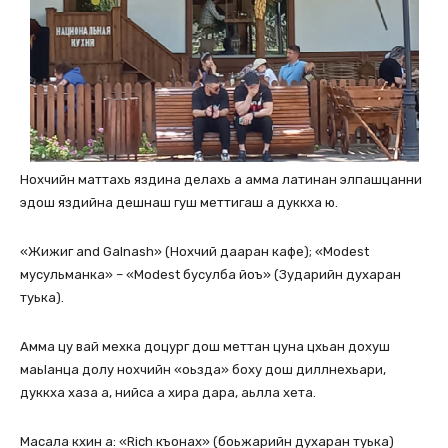
Нохчийн маттахь яздина делахь а амма латинан элпашцанни
эдош яздийна дешнаш гуш меттигаш а дуккха ю.
«Жижиг and Galnash» (Нохчий дааран кафе); «Modest
мусульманка» – «Modest бусулба йоъ» (Зударийн духаран
туька).
Амма цу вай мехка доцург дош меттан цуна цхьан дохуш
маьIанца долу нохчийн «оьзда» боху дош диллнехьари,
дуккха хаза а, нийса а хира дара, аьлла хета.
Масала кхин а: «Rich къонах» (боьжарийн духаран туька)