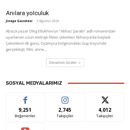
Anılara yolculuk
Jineps Gazetesi
-
5 Ağustos 2026
Abaza yazar Oleg Etlukhov’un “Abhaz Şarabı” adlı romanından
uyarlanan uzun metrajlı filmin çekimleri Abhazya’da başladı.
Çekimlerin ilk günü, Oçamçıra bölgesindeki Gup Köyü’nde
gerçekleşti. Film, anne...
Devamını Göster
SOSYAL MEDYALARIMIZ
9,251
2,745
4,012
Beğenenler
Takipçiler
Takipçiler