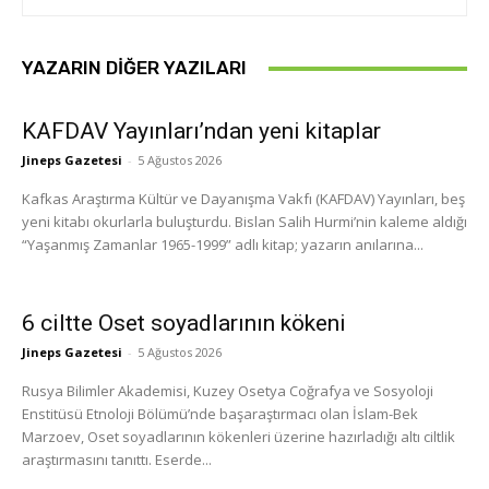
YAZARIN DIĞER YAZILARI
KAFDAV Yayınları’ndan yeni kitaplar
Jineps Gazetesi
-
5 Ağustos 2026
Kafkas Araştırma Kültür ve Dayanışma Vakfı (KAFDAV) Yayınları, beş
yeni kitabı okurlarla buluşturdu. Bislan Salih Hurmi’nin kaleme aldığı
“Yaşanmış Zamanlar 1965-1999” adlı kitap; yazarın anılarına...
6 ciltte Oset soyadlarının kökeni
Jineps Gazetesi
-
5 Ağustos 2026
Rusya Bilimler Akademisi, Kuzey Osetya Coğrafya ve Sosyoloji
Enstitüsü Etnoloji Bölümü’nde başaraştırmacı olan İslam-Bek
Marzoev, Oset soyadlarının kökenleri üzerine hazırladığı altı ciltlik
araştırmasını tanıttı. Eserde...