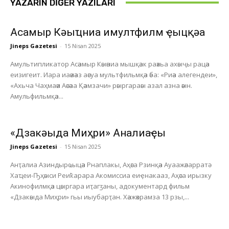
YAZARIN DIĞER YAZILARI
Асҭамыр Кәыҵниа имултфилм ҿыцқәа
Jineps Gazetesi
-
15 Nisan 2025
Амультипликатор Асәамыр Кәыәниа мышқәак раәхьа ахәыҷы рацәа
еизигеит. Иара иаәиәаз аәсуа мультфильмқәа әба: «Риәа алегендеи»,
«Ахьча Чаҳмаәи Аәсәаа Қәамзачи» рәыргараәы азал азна әәын.
Амульфильмқәа...
«Дзакәыда Миҳри» Анҭалиаҿы
Jineps Gazetesi
-
15 Nisan 2025
Анҭалиа Азиндырҩыцәа Рнаплакы, Аҳәса Рзинқәа Ауаажәларратә
Хаҵеи-Ҧҳәыси Реиҟарара Акомиссиа еиҿнакааз, Аҳәса ирызку
Акинофилмқәа цәыргара иҭагӡаны, адокументард фильм
«Дзакәыда Миҳри» гьы иыубарҭан. Хәажәкрамза 13 рзы,...