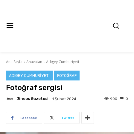
Ana Sayfa
Anavatan
Adıgey Cumhuriyeti
ADIGEY CUMHURIYETI
FOTOĞRAF
Fotoğraf sergisi
Jineps Gazetesi
900
0
1 Şubat 2024
Facebook
Twitter