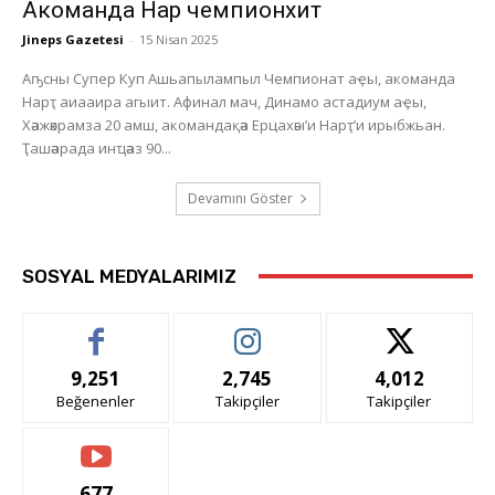
Акоманда Нарҭ чемпионхит
Jineps Gazetesi
-
15 Nisan 2025
Аҧсны Супер Куп Ашьапылампыл Чемпионат аҿы, акоманда
Нарҭ аиааира агыит. Афинал мач, Динамо астадиум аҿы,
Хәажәкрамза 20 амш, акомандақәа Ерцахәы’и Нарҭ’и ирыбжьан.
Ҭашәарада инҵәаз 90...
Devamını Göster
SOSYAL MEDYALARIMIZ
9,251
2,745
4,012
Beğenenler
Takipçiler
Takipçiler
677