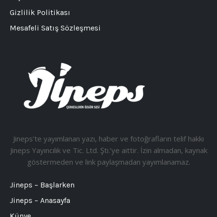
Gizlilik Politikası
Mesafeli Satış Sözleşmesi
Jineps’te yayımlanan yazı, haber ve fotoğrafların telif hakkı
Jineps Yayıncılık ve Tic. Ltd. Şti.’ye aittir. İzin almadan, kaynak
göstermeden ve link paylaşmadan yayımlanamaz.
Jineps – Başlarken
Jineps – Anasayfa
Künye