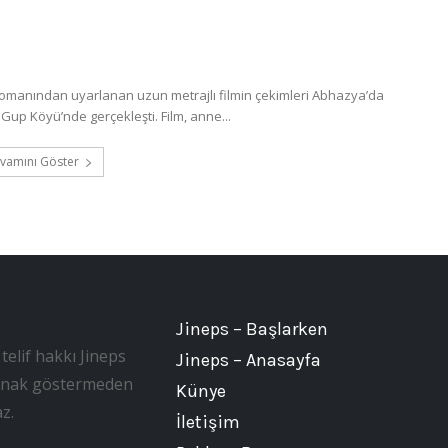
romanından uyarlanan uzun metrajlı filmin çekimleri Abhazya’da
Gup Köyü’nde gerçekleşti. Film, anne...
vamını Göster
Jineps – Başlarken
telif hakkı Jineps
Jineps – Anasayfa
, kaynak göstermeden
Künye
z.
İletişim