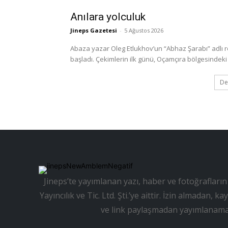
Anılara yolculuk
Jineps Gazetesi
-
5 Ağustos 2026
Abaza yazar Oleg Etlukhov’un “Abhaz Şarabı” adlı 
başladı. Çekimlerin ilk günü, Oçamçıra bölgesindeki 
De
Jineps’te yayımlanan yazı, haber ve fotoğrafların 
Yayıncılık ve Tic. Ltd. Şti.’ye aittir. İzin almadan
ve link paylaşmadan yayımlanama