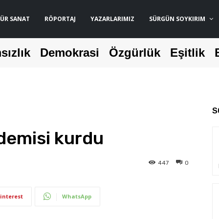
ÜR SANAT
RÖPORTAJ
YAZARLARIMIZ
SÜRGÜN SOYKIRIM
sızlık
Demokrasi
Özgürlük
Eşitlik
S
demisi kurdu
447
0
interest
WhatsApp