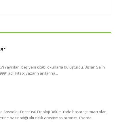
lar
 Yayınları, beş yeni kitabı okurlarla buluşturdu. Bislan Salih
” adlı kitap; yazarın anılarına...
 Sosyoloji Enstitüsü Etnoloji Bölümü’nde başaraştırmacı olan
 hazırladığı altı ciltlik araştırmasını tanıttı. Eserde...