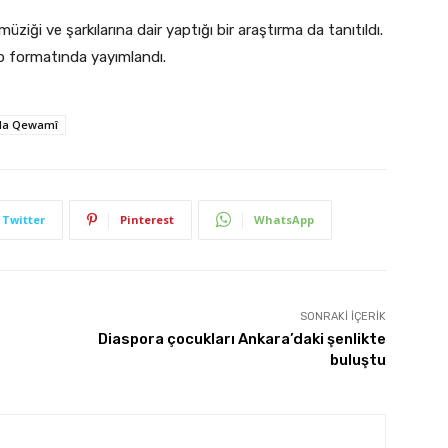
ziği ve şarkılarına dair yaptığı bir araştırma da tanıtıldı.
ap formatında yayımlandı.
da Qewamî
Twitter
Pinterest
WhatsApp
SONRAKI İÇERIK
Diaspora çocukları Ankara’daki şenlikte
buluştu