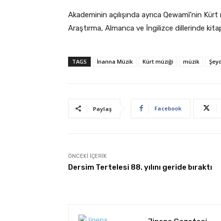
Akademinin açılışında ayrıca Qewamî’nin Kürt mü
Araştırma, Almanca ve İngilizce dillerinde kit
TAGS
İnanna Müzik
Kürt müziği
müzik
Şey
Facebook
Paylaş
ÖNCEKI İÇERIK
Dersim Tertelesi 88. yılını geride bıraktı