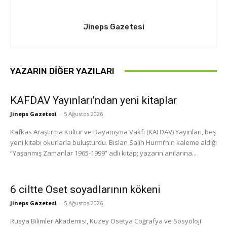
Jineps Gazetesi
YAZARIN DIĞER YAZILARI
KAFDAV Yayınları’ndan yeni kitaplar
Jineps Gazetesi
-
5 Ağustos 2026
Kafkas Araştırma Kültür ve Dayanışma Vakfı (KAFDAV) Yayınları, beş
yeni kitabı okurlarla buluşturdu. Bislan Salih Hurmi’nin kaleme aldığı
“Yaşanmış Zamanlar 1965-1999” adlı kitap; yazarın anılarına...
6 ciltte Oset soyadlarının kökeni
Jineps Gazetesi
-
5 Ağustos 2026
Rusya Bilimler Akademisi, Kuzey Osetya Coğrafya ve Sosyoloji