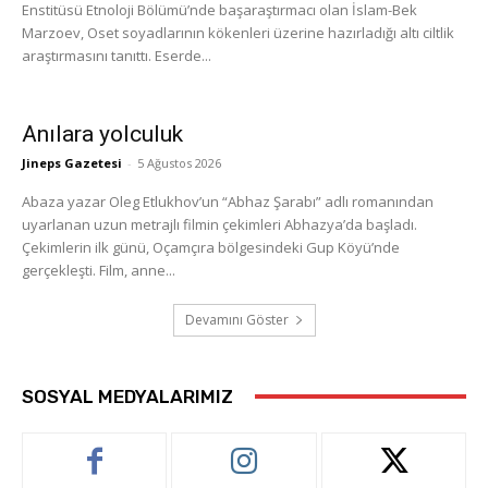
Enstitüsü Etnoloji Bölümü’nde başaraştırmacı olan İslam-Bek
Marzoev, Oset soyadlarının kökenleri üzerine hazırladığı altı ciltlik
araştırmasını tanıttı. Eserde...
Anılara yolculuk
Jineps Gazetesi
-
5 Ağustos 2026
Abaza yazar Oleg Etlukhov’un “Abhaz Şarabı” adlı romanından
uyarlanan uzun metrajlı filmin çekimleri Abhazya’da başladı.
Çekimlerin ilk günü, Oçamçıra bölgesindeki Gup Köyü’nde
gerçekleşti. Film, anne...
Devamını Göster
SOSYAL MEDYALARIMIZ