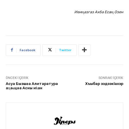
Иеиҭазгаз Ахба Есаҭ Озен
Facebook
Twitter
ÖNCEKI İÇERIK
SONRAKI İÇERIK
Аԥсуа Бызшәа Алитаратура
Хъыбар зэдзэкӏахэр
аҵаҩцәа Аԥсны иҟан