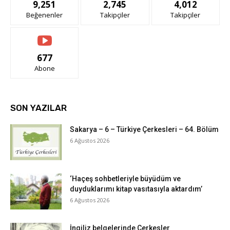
9,251
2,745
4,012
Beğenenler
Takipçiler
Takipçiler
677
Abone
SON YAZILAR
Sakarya – 6 – Türkiye Çerkesleri – 64. Bölüm
6 Ağustos 2026
‘Haçeş sohbetleriyle büyüdüm ve
duyduklarımı kitap vasıtasıyla aktardım’
6 Ağustos 2026
İngiliz belgelerinde Çerkesler