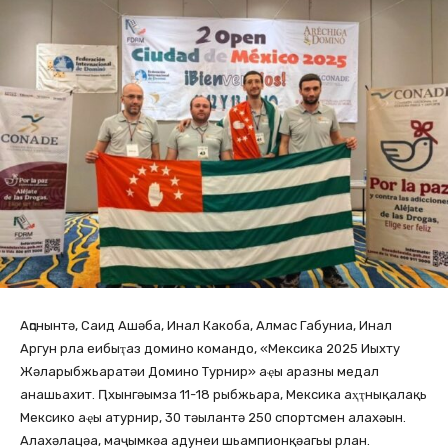
Аԥснынтә, Саид Ашәба, Инал Какоба, Алмас Габуниа, Инал
Аргун рла еибыҭаз домино командо, «Мексика 2025 Иыхту
Жәларыбжьаратәи Домино Турнир» аҿы аразны медал
анашьахит. Ԥхынгәымза 11-18 рыбжьара, Мексика аҳҭнықалақь
Мексико аҿы атурнир, 30 тәылантә 250 спортсмен алахәын.
Алахәлацәа, маҷымкәа адунеи шьампионқәагьы рлан.