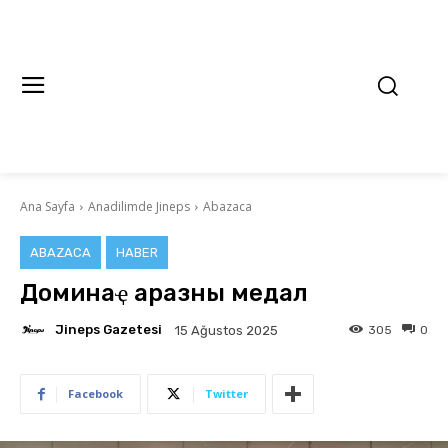
Ana Sayfa
Anadilimde Jineps
Abazaca
ABAZACA
HABER
Доминаҿ аразны медал
Jineps Gazetesi
305
0
15 Ağustos 2025
Facebook
Twitter