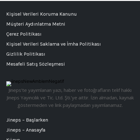
Kişisel Verileri Koruma Kanunu
Müşteri Aydınlatma Metni
Çerez Politikası
Kişisel Verileri Saklama ve İmha Politikası
Gizlilik Politikası
Mesafeli Satış Sözleşmesi
Jineps’te yayımlanan yazı, haber ve fotoğrafların telif hakkı
Jineps Yayıncılık ve Tic. Ltd. Şti.’ye aittir. İzin almadan, kaynak
göstermeden ve link paylaşmadan yayımlanamaz.
Jineps – Başlarken
Jineps – Anasayfa
Künye