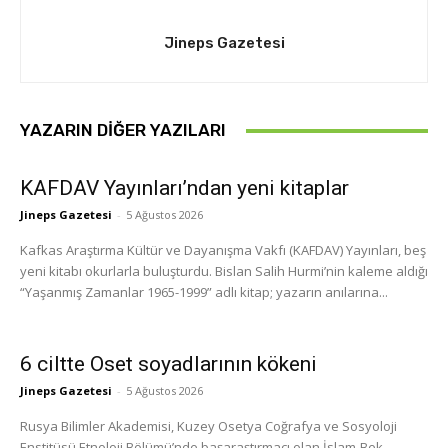
Jineps Gazetesi
YAZARIN DIĞER YAZILARI
KAFDAV Yayınları’ndan yeni kitaplar
Jineps Gazetesi
-
5 Ağustos 2026
Kafkas Araştırma Kültür ve Dayanışma Vakfı (KAFDAV) Yayınları, beş
yeni kitabı okurlarla buluşturdu. Bislan Salih Hurmi’nin kaleme aldığı
“Yaşanmış Zamanlar 1965-1999” adlı kitap; yazarın anılarına...
6 ciltte Oset soyadlarının kökeni
Jineps Gazetesi
-
5 Ağustos 2026
Rusya Bilimler Akademisi, Kuzey Osetya Coğrafya ve Sosyoloji
Enstitüsü Etnoloji Bölümü’nde başaraştırmacı olan İslam-Bek