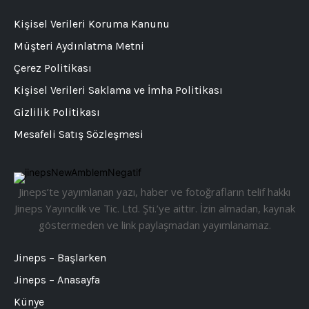
Kişisel Verileri Koruma Kanunu
Müşteri Aydınlatma Metni
Çerez Politikası
Kişisel Verileri Saklama ve İmha Politikası
Gizlilik Politikası
Mesafeli Satış Sözleşmesi
Jineps’te yayımlanan yazı, haber ve fotoğrafların telif hakkı
Jineps Yayıncılık ve Tic. Ltd. Şti.’ye aittir. İzin almadan, kaynak
göstermeden ve link paylaşmadan yayımlanamaz.
Jineps – Başlarken
Jineps – Anasayfa
Künye