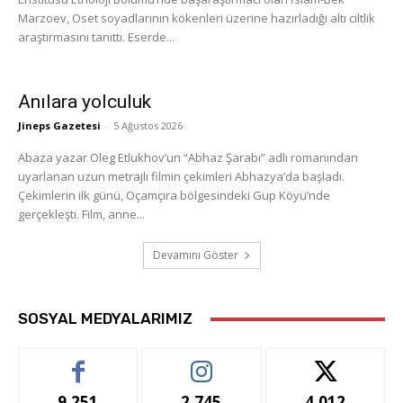
Marzoev, Oset soyadlarının kökenleri üzerine hazırladığı altı ciltlik
araştırmasını tanıttı. Eserde...
Anılara yolculuk
Jineps Gazetesi
-
5 Ağustos 2026
Abaza yazar Oleg Etlukhov’un “Abhaz Şarabı” adlı romanından
uyarlanan uzun metrajlı filmin çekimleri Abhazya’da başladı.
Çekimlerin ilk günü, Oçamçıra bölgesindeki Gup Köyü’nde
gerçekleşti. Film, anne...
Devamını Göster
SOSYAL MEDYALARIMIZ
9,251
2,745
4,012