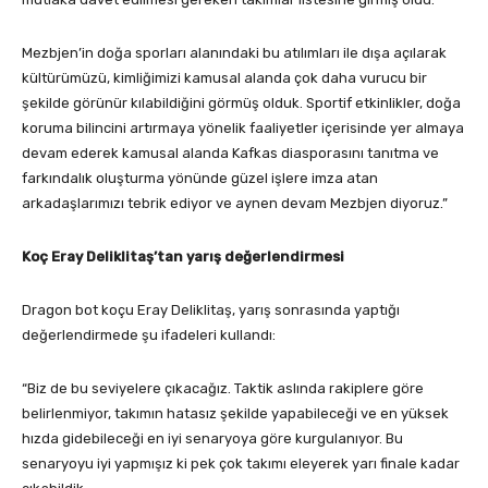
Mezbjen’in doğa sporları alanındaki bu atılımları ile dışa açılarak
kültürümüzü, kimliğimizi kamusal alanda çok daha vurucu bir
şekilde görünür kılabildiğini görmüş olduk. Sportif etkinlikler, doğa
koruma bilincini artırmaya yönelik faaliyetler içerisinde yer almaya
devam ederek kamusal alanda Kafkas diasporasını tanıtma ve
farkındalık oluşturma yönünde güzel işlere imza atan
arkadaşlarımızı tebrik ediyor ve aynen devam Mezbjen diyoruz.”
Koç Eray Deliklitaş’tan yarış değerlendirmesi
Dragon bot koçu Eray Deliklitaş, yarış sonrasında yaptığı
değerlendirmede şu ifadeleri kullandı:
“Biz de bu seviyelere çıkacağız. Taktik aslında rakiplere göre
belirlenmiyor, takımın hatasız şekilde yapabileceği ve en yüksek
hızda gidebileceği en iyi senaryoya göre kurgulanıyor. Bu
senaryoyu iyi yapmışız ki pek çok takımı eleyerek yarı finale kadar