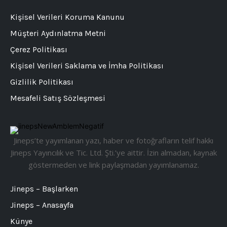
Kişisel Verileri Koruma Kanunu
Müşteri Aydınlatma Metni
Çerez Politikası
Kişisel Verileri Saklama ve İmha Politikası
Gizlilik Politikası
Mesafeli Satış Sözleşmesi
Jineps’te yayımlanan yazı, haber ve fotoğrafların telif hakkı
Jineps Yayıncılık ve Tic. Ltd. Şti.’ye aittir. İzin almadan, kaynak
göstermeden ve link paylaşmadan yayımlanamaz.
Jineps – Başlarken
Jineps – Anasayfa
Künye