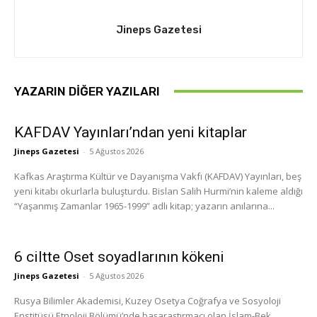
Jineps Gazetesi
YAZARIN DIĞER YAZILARI
KAFDAV Yayınları’ndan yeni kitaplar
Jineps Gazetesi
-
5 Ağustos 2026
Kafkas Araştırma Kültür ve Dayanışma Vakfı (KAFDAV) Yayınları, beş
yeni kitabı okurlarla buluşturdu. Bislan Salih Hurmi’nin kaleme aldığı
“Yaşanmış Zamanlar 1965-1999” adlı kitap; yazarın anılarına...
6 ciltte Oset soyadlarının kökeni
Jineps Gazetesi
-
5 Ağustos 2026
Rusya Bilimler Akademisi, Kuzey Osetya Coğrafya ve Sosyoloji
Enstitüsü Etnoloji Bölümü’nde başaraştırmacı olan İslam-Bek