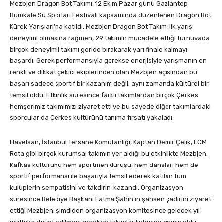
Mezbjen Dragon Bot Takımı, 12 Ekim Pazar günü Gaziantep
Rumkale Su Sporları Festivali kapsamında düzenlenen Dragon Bot
Kürek Yarışları’na katıldı. Mezbjen Dragon Bot Takımı ilk yarış
deneyimi olmasına rağmen, 29 takımın mücadele ettiği turnuvada
birçok deneyimli takımı geride bırakarak yarı finale kalmayı
başardı. Gerek performansıyla gerekse enerjisiyle yarışmanın en
renkli ve dikkat çekici ekiplerinden olan Mezbjen açısından bu
başarı sadece sportif bir kazanım değil, aynı zamanda kültürel bir
temsil oldu. Etkinlik süresince farklı takımlardan birçok Çerkes
hemşerimiz takımımızı ziyaret etti ve bu sayede diğer takımlardaki
sporcular da Çerkes kültürünü tanıma fırsatı yakaladı.
Havelsan, İstanbul Tersane Komutanlığı, Kaptan Demir Çelik, LCM
Rota gibi birçok kurumsal takımın yer aldığı bu etkinlikte Mezbjen,
Kafkas kültürünü hem sportmen duruşu, hem dansları hem de
sportif performansı ile başarıyla temsil ederek katılan tüm
kulüplerin sempatisini ve takdirini kazandı. Organizasyon
süresince Belediye Başkanı Fatma Şahin’in şahsen çadırını ziyaret
ettiği Mezbjen, şimdiden organizasyon komitesince gelecek yıl
mutlaka davet edilmesi gereken takımlar listesine girmiş oldu.