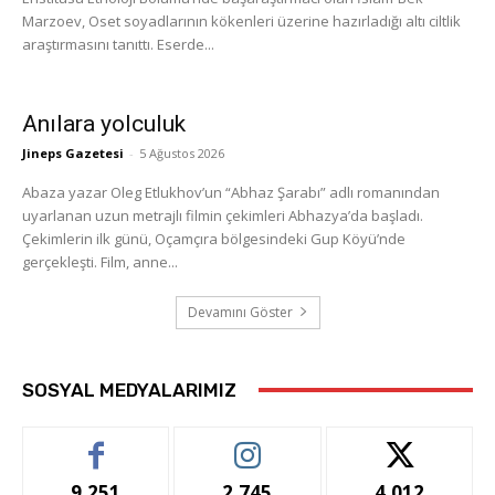
Marzoev, Oset soyadlarının kökenleri üzerine hazırladığı altı ciltlik
araştırmasını tanıttı. Eserde...
Anılara yolculuk
Jineps Gazetesi
-
5 Ağustos 2026
Abaza yazar Oleg Etlukhov’un “Abhaz Şarabı” adlı romanından
uyarlanan uzun metrajlı filmin çekimleri Abhazya’da başladı.
Çekimlerin ilk günü, Oçamçıra bölgesindeki Gup Köyü’nde
gerçekleşti. Film, anne...
Devamını Göster
SOSYAL MEDYALARIMIZ
9,251
2,745
4,012