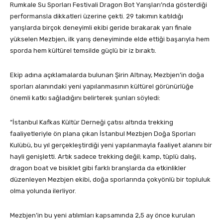
Rumkale Su Sporları Festivali Dragon Bot Yarışları’nda gösterdiği
performansla dikkatleri üzerine çekti. 29 takımın katıldığı
yarışlarda birçok deneyimli ekibi geride bırakarak yarı finale
yükselen Mezbjen, ilk yarış deneyiminde elde ettiği başarıyla hem
sporda hem kültürel temsilde güçlü bir iz bıraktı.
Ekip adına açıklamalarda bulunan Şirin Altınay, Mezbjen’in doğa
sporları alanındaki yeni yapılanmasının kültürel görünürlüğe
önemli katkı sağladığını belirterek şunları söyledi:
“İstanbul Kafkas Kültür Derneği çatısı altında trekking
faaliyetleriyle ön plana çıkan İstanbul Mezbjen Doğa Sporları
Kulübü, bu yıl gerçekleştirdiği yeni yapılanmayla faaliyet alanını bir
hayli genişletti. Artık sadece trekking değil; kamp, tüplü dalış,
dragon boat ve bisiklet gibi farklı branşlarda da etkinlikler
düzenleyen Mezbjen ekibi, doğa sporlarında çokyönlü bir topluluk
olma yolunda ilerliyor.
Mezbjen’in bu yeni atılımları kapsamında 2,5 ay önce kurulan