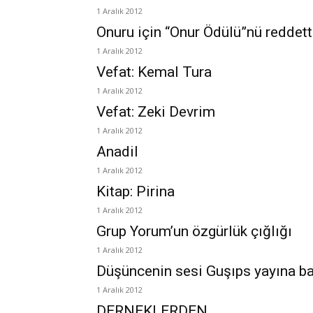
1 Aralık 2012
Onuru için “Onur Ödülü”nü reddett
1 Aralık 2012
Vefat: Kemal Tura
1 Aralık 2012
Vefat: Zeki Devrim
1 Aralık 2012
Anadil
1 Aralık 2012
Kitap: Pirina
1 Aralık 2012
Grup Yorum’un özgürlük çığlığı
1 Aralık 2012
Düşüncenin sesi Guşıps yayına ba
1 Aralık 2012
DERNEKLERDEN