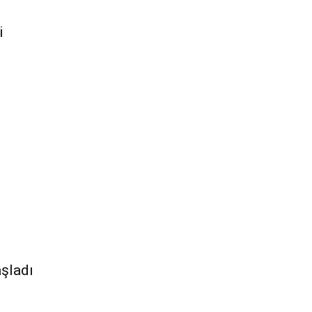
i
şladı