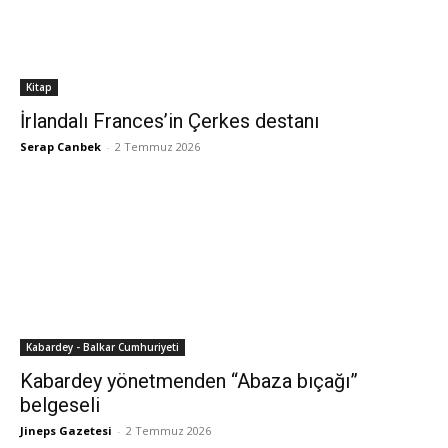
Kitap
İrlandalı Frances’in Çerkes destanı
Serap Canbek
-
2 Temmuz 2026
Kabardey - Balkar Cumhuriyeti
Kabardey yönetmenden “Abaza bıçağı”
belgeseli
Jineps Gazetesi
-
2 Temmuz 2026