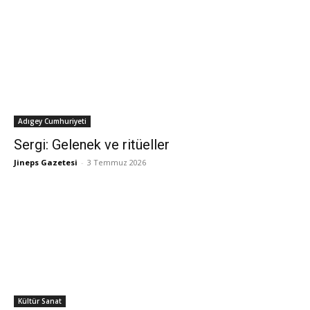
Adıgey Cumhuriyeti
Sergi: Gelenek ve ritüeller
Jineps Gazetesi
-
3 Temmuz 2026
Kültür Sanat