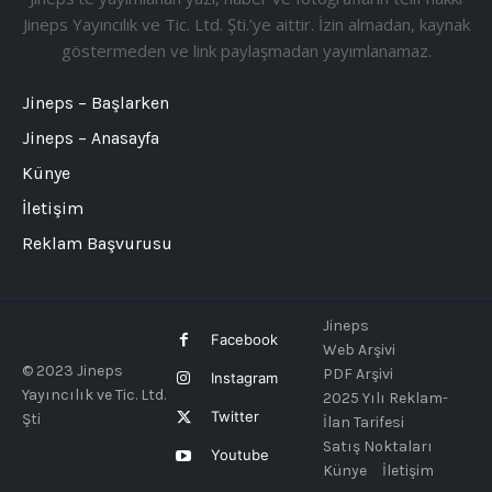
Jineps Yayıncılık ve Tic. Ltd. Şti.’ye aittir. İzin almadan, kaynak
göstermeden ve link paylaşmadan yayımlanamaz.
Jineps – Başlarken
Jineps – Anasayfa
Künye
İletişim
Reklam Başvurusu
Jineps
Facebook
Web Arşivi
© 2023 Jineps
PDF Arşivi
Instagram
Yayıncılık ve Tic. Ltd.
2025 Yılı Reklam-
Twitter
Şti
İlan Tarifesi
Satış Noktaları
Youtube
Künye
İletişim