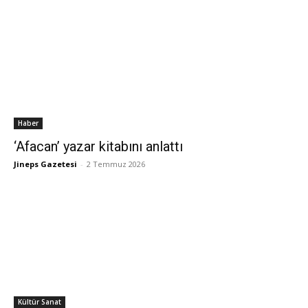
Haber
‘Afacan’ yazar kitabını anlattı
Jineps Gazetesi
-
2 Temmuz 2026
Kültür Sanat