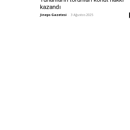
kazandı
Jineps Gazetesi
-
3 Ağustos 2025