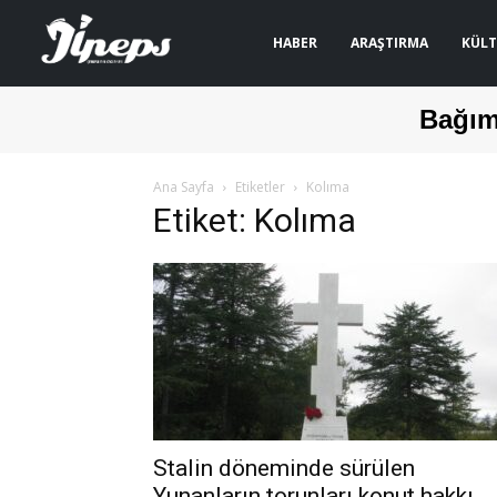
HABER
ARAŞTIRMA
KÜLT
Bağım
Ana Sayfa
Etiketler
Kolıma
Etiket: Kolıma
Stalin döneminde sürülen
Yunanların torunları konut hakkı