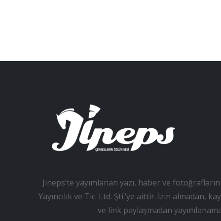
Jineps’te yayımlanan yazı, haber ve fotoğrafların 
Yayıncılık ve Tic. Ltd. Şti.’ye aittir. İzin almadan
ve link paylaşmadan yayımlanama