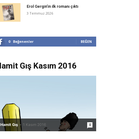
Erol Gergin’in ilk romanı çıktı
3 Temmuz 2026
0
Beğenenler
BEĞEN
amit Gış Kasım 2016
Hamit Gış
-
1 Kasım 2016
0