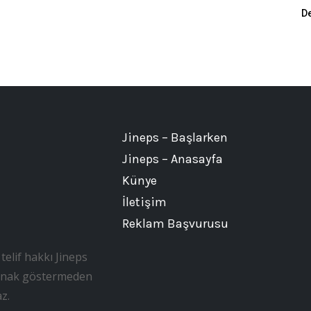
D
Jineps – Başlarken
Jineps – Anasayfa
Künye
İletişim
Reklam Başvurusu
telif hakkı Jineps
, kaynak göstermeden
z.