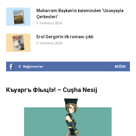
Muharrem Baykan’ın kaleminden ‘Uzunyayla
Çerkesleri’
3 Temmuz 2026
Erol Gergin’in ilk romanı çıktı
3 Temmuz 2026
0
Beğenenler
BEĞEN
Къуаргъ ФIыцIэ! – Cuşha Nesij