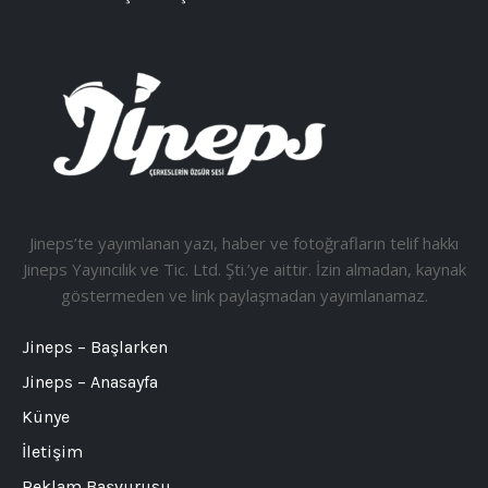
Jineps’te yayımlanan yazı, haber ve fotoğrafların telif hakkı
Jineps Yayıncılık ve Tic. Ltd. Şti.’ye aittir. İzin almadan, kaynak
göstermeden ve link paylaşmadan yayımlanamaz.
Jineps – Başlarken
Jineps – Anasayfa
Künye
İletişim
Reklam Başvurusu