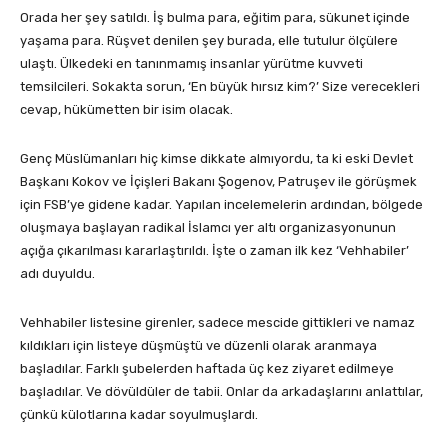
Orada her şey satıldı. İş bulma para, eğitim para, sükunet içinde
yaşama para. Rüşvet denilen şey burada, elle tutulur ölçülere
ulaştı. Ülkedeki en tanınmamış insanlar yürütme kuvveti
temsilcileri. Sokakta sorun, ‘En büyük hırsız kim?’ Size verecekleri
cevap, hükümetten bir isim olacak.
Genç Müslümanları hiç kimse dikkate almıyordu, ta ki eski Devlet
Başkanı Kokov ve İçişleri Bakanı Şogenov, Patruşev ile görüşmek
için FSB’ye gidene kadar. Yapılan incelemelerin ardından, bölgede
oluşmaya başlayan radikal İslamcı yer altı organizasyonunun
açığa çıkarılması kararlaştırıldı. İşte o zaman ilk kez ‘Vehhabiler’
adı duyuldu.
Vehhabiler listesine girenler, sadece mescide gittikleri ve namaz
kıldıkları için listeye düşmüştü ve düzenli olarak aranmaya
başladılar. Farklı şubelerden haftada üç kez ziyaret edilmeye
başladılar. Ve dövüldüler de tabii. Onlar da arkadaşlarını anlattılar,
çünkü külotlarına kadar soyulmuşlardı.