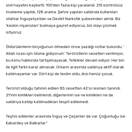
sivil hayatını kaybetti. 100’den fazla kişi yaralandı. 215 kontrolsüz
inceleme yapıldı, 128 arama. Şehre yapılan saldırıda kullanılan
silahlar İnguşetya’dan ve Devlet Narkotik şubesinden alındı. Biz
‘keskin nişancıları’ bulmaya gayret ediyoruz, biz olayı çözmek
istiyoruz.
Öldürülenlerin birçoğunun ölmeden önce yazdığı notlar bulundu: ‘
Allah rızası için ölüme gidiyorum’. Teröristlerin cesetleri verilmiyor,
bu konu hakkında tartışılmayacak. Tetkikler devam ediyor. Her biri
ile ilgili farklı karar alınacak. Onların arasında saldırıya aktif olarak
katılmayanlar var. Dört kişi de teslim oldu, ikisi henüz çocuk.
Terörist olduğu tahmin edilen 85 cesetten 42’si resmen tanındı.
21’inin kimlikleri belirlendi, diğerlerinin ise ne kimlikleri ne de
saldırıya katılıp katılmadıkları tespit edilemedi.
Teşhis edilenler arasında İnguş ve Çeçenler de var. Çoğunluğu ise
Kabardey ve Balkarlar.”