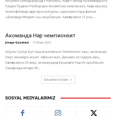
Анҭалиа Азиндырҩыцәа Рнаплакы, Аҳәса Рзинқәа Ауаажәларратә
Хаҵеи-Ҧҳәыси Реиҟарара Акомиссиа еиҿнакааз, Аҳәса ирызку
Акинофилмқәа цәыргара иҭагӡаны, адокументард фильм
«Дзакәыда Миҳри» гьы иыубарҭан. Хәажәкрамза 13 рзы,...
Акоманда Нарҭ чемпионхит
Jineps Gazetesi
-
15 Nisan 2025
Аҧсны Супер Куп Ашьапылампыл Чемпионат аҿы, акоманда
Нарҭ аиааира агыит. Афинал мач, Динамо астадиум аҿы,
Хәажәкрамза 20 амш, акомандақәа Ерцахәы’и Нарҭ’и ирыбжьан.
Ҭашәарада инҵәаз 90...
Devamını Göster
SOSYAL MEDYALARIMIZ