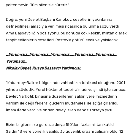
yeltenmeyin. Tüm ailenizle süreriz.’
Doğru, yeni Devlet Başkanı Kanokov, cesetlerin yakınlarına
defnedilmesi amacıyla verilmesi ricasında bulunma sözü verdi.
Ama Başsavcılığın pozisyonu, bu konuda çok keskin; militan olarak
tespit edilenlerin cesetleri, Rostov’a götürülecek ve yakılacak.
…Yorumsuz…Yorumsuz…Yorumsuz……Yorumsuz…Yorumsuz…
Yorumsuz…
Nikolay Şepel, Rusya Başsavcı Yardımcısı:
“Kabardey-Balkar bölgesinde vahhabizm tehlikesi olduğunu 2001
yılında söyledik. Yerel hükümet tedbir almadı ve şimdi işte sonucu.
Devlet Narkotik binasına düzenlenen saldırı yerel hizmetlerin
yardımı ile değil federal güçlerin müdahalesi ile açığa çıkarıldı.
İmam ifade verdi ve ondan dolayı silah deposu ortaya çıktı.
Bizim bilgilerimize göre, saldırıya 150’den fazla militan katıldı.
Saldırı 18 yere yönelik yapıldı. 35 güvenlik organı çalışanı öldü. 12