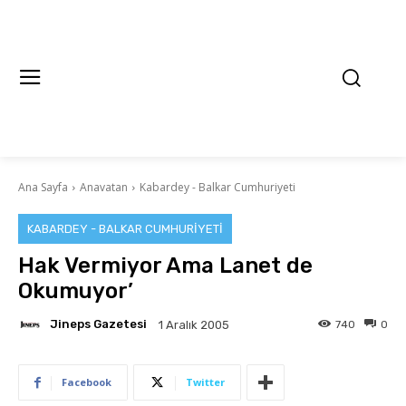
Ana Sayfa
Anavatan
Kabardey - Balkar Cumhuriyeti
KABARDEY - BALKAR CUMHURIYETI
Hak Vermiyor Ama Lanet de
Okumuyor’
Jineps Gazetesi
740
0
1 Aralık 2005
Facebook
Twitter