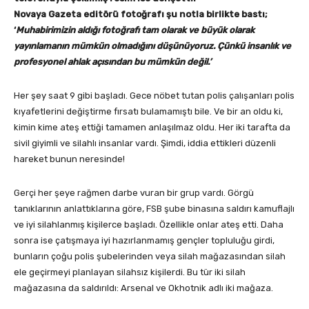
Novaya Gazeta editörü fotoğrafı şu notla birlikte bastı;
‘
Muhabirimizin aldığı fotoğrafı tam olarak ve büyük olarak
yayınlamanın mümkün olmadığını düşünüyoruz. Çünkü insanlık ve
profesyonel ahlak açısından bu mümkün değ
i
l.’
Her şey saat 9 gibi başladı. Gece nöbet tutan polis çalışanları polis
kıyafetlerini değiştirme fırsatı bulamamıştı bile. Ve bir an oldu ki,
kimin kime ateş ettiği tamamen anlaşılmaz oldu. Her iki tarafta da
sivil giyimli ve silahlı insanlar vardı. Şimdi, iddia ettikleri düzenli
hareket bunun neresinde!
Gerçi her şeye rağmen darbe vuran bir grup vardı. Görgü
tanıklarının anlattıklarına göre, FSB şube binasına saldırı kamuflajlı
ve iyi silahlanmış kişilerce başladı. Özellikle onlar ateş etti. Daha
sonra ise çatışmaya iyi hazırlanmamış gençler topluluğu girdi,
bunların çoğu polis şubelerinden veya silah mağazasından silah
ele geçirmeyi planlayan silahsız kişilerdi. Bu tür iki silah
mağazasına da saldırıldı: Arsenal ve Okhotnik adlı iki mağaza.