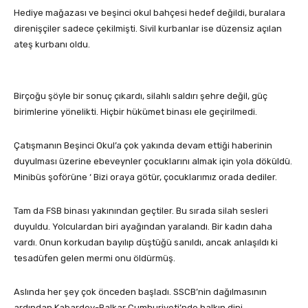
Hediye mağazası ve beşinci okul bahçesi hedef değildi, buralara
direnişçiler sadece çekilmişti. Sivil kurbanlar ise düzensiz açılan
ateş kurbanı oldu.
Birçoğu şöyle bir sonuç çıkardı, silahlı saldırı şehre değil, güç
birimlerine yönelikti. Hiçbir hükümet binası ele geçirilmedi.
Çatışmanın Beşinci Okul’a çok yakında devam ettiği haberinin
duyulması üzerine ebeveynler çocuklarını almak için yola döküldü.
Minibüs şoförüne ‘ Bizi oraya götür, çocuklarımız orada dediler.
Tam da FSB binası yakınından geçtiler. Bu sırada silah sesleri
duyuldu. Yolculardan biri ayağından yaralandı. Bir kadın daha
vardı. Onun korkudan bayılıp düştüğü sanıldı, ancak anlaşıldı ki
tesadüfen gelen mermi onu öldürmüş.
Aslında her şey çok önceden başladı. SSCB’nin dağılmasının
ardından Kabardey-Balkar Cumhuriyeti’nde halkın dini