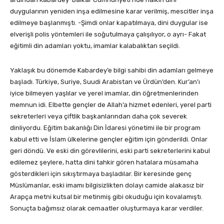
duygularının yeniden inşa edilmesine karar verilmiş, mescitler inşa
edilmeye başlanmıştı. -Şimdi onlar kapatılmaya, dini duygular ise
elverişli polis yöntemleri ile soğutulmaya çalışılıyor, o ayrı- Fakat
eğitimli din adamları yoktu, imamlar kalabalıktan seçildi.
Yaklaşık bu dönemde Kabardey’e bilgi sahibi din adamları gelmeye
başladı. Türkiye, Suriye, Suudi Arabistan ve Ürdün’den. Kur’an’ı
iyice bilmeyen yaşlılar ve yerel imamlar, din öğretmenlerinden
memnun idi. Elbette gençler de Allah’a hizmet edenleri, yerel parti
sekreterleri veya çiftlik başkanlarından daha çok severek
dinliyordu. Eğitim bakanlığı Din İdaresi yönetimi ile bir program
kabul etti ve İslam ülkelerine gençler eğitim için gönderildi. Onlar
geri döndü. Ve eski din görevlilerini, eski parti sekreterlerini kabul
edilemez şeylere, hatta dini tahkir gören hatalara müsamaha
gösterdikleri için sıkıştırmaya başladılar. Bir keresinde genç
Müslümanlar, eski imamı bilgisizlikten dolayı camide alakasız bir
Arapça metni kutsal bir metinmiş gibi okuduğu için kovalamıştı.
Sonuçta bağımsız olarak cemaatler oluşturmaya karar verdiler.