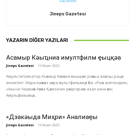
Jineps Gazetesi
YAZARIN DIĞER YAZILARI
Асҭамыр Кәыҵниа имултфилм ҿыцқәа
Jineps Gazetesi
-
15 Nisan 2025
Амультипликатор Асәамыр Кәыәниа мышқәак раәхьа ахәыҷы рацәа
еизигеит. Иара иаәиәаз аәсуа мультфильмқәа әба: «Риәа алегендеи»,
«Ахьча Чаҳмаәи Аәсәаа Қәамзачи» рәыргараәы азал азна әәын.
Амульфильмқәа...
«Дзакәыда Миҳри» Анҭалиаҿы
Jineps Gazetesi
-
15 Nisan 2025