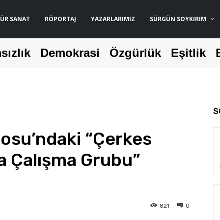
ÜR SANAT
RÖPORTAJ
YAZARLARIMIZ
SÜRGÜN SOYKIRIM
sızlık
Demokrasi
Özgürlük
Eşitlik
S
osu’ndaki “Çerkes
a Çalışma Grubu”
821
0