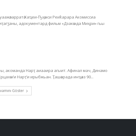
Ауаажәларратә Хаҵеи-Ҧҳәыси Реиҟарара Акомиссиа
 иҭагӡаны, адокументард фильм «Дзакәыда Миҳри» гьы
, акоманда Нарҭ аиааира агыит. Афинал мач, Динамо
астадиум аҿы, Хәажәкрамза 20 амш, акомандақәа Ерцахәы’и Нарҭ’и ирыбжьан. Ҭашәарада инҵәаз 90...
vamını Göster