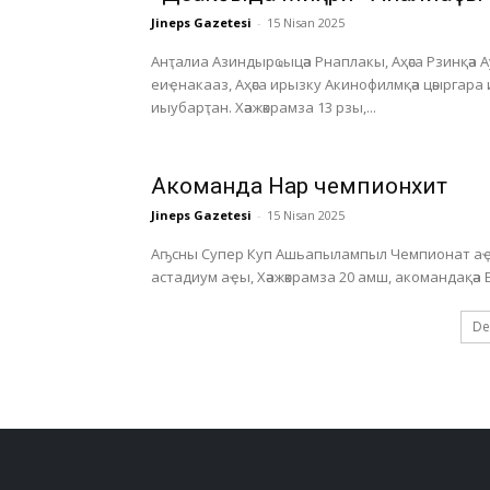
Jineps Gazetesi
-
15 Nisan 2025
Анҭалиа Азиндырҩыцәа Рнаплакы, Аҳәса Рзинқәа 
еиҿнакааз, Аҳәса ирызку Акинофилмқәа цәыргара
иыубарҭан. Хәажәкрамза 13 рзы,...
Акоманда Нарҭ чемпионхит
Jineps Gazetesi
-
15 Nisan 2025
Аҧсны Супер Куп Ашьапылампыл Чемпионат аҿы
De