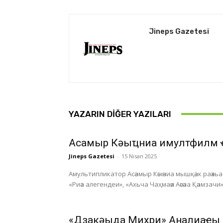
Jineps Gazetesi
YAZARIN DIĞER YAZILARI
Асҭамыр Кәыҵниа имултфилм 
Jineps Gazetesi
-
15 Nisan 2025
Амультипликатор Асәамыр Кәыәниа мышқәак раәхьа а
«Риәа алегендеи», «Ахьча Чаҳмаәи Аәсәаа Қәамзачи»
«Дзакәыда Миҳри» Анҭалиаҿы