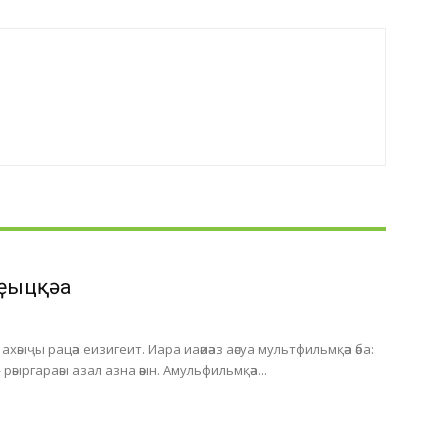
ҿыцқәа
хәыҷы рацәа еизигеит. Иара иаәиәаз аәсуа мультфильмқәа әба:
 рәыргараәы азал азна әәын. Амульфильмқәа...