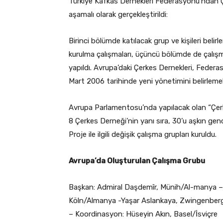
Türkiye Kafkas Dernekleri Federasyonu’ndan Çe
aşamalı olarak gerçekleştirildi:
Birinci bölümde katılacak grup ve kişileri bel
kurulma çalışmaları, üçüncü bölümde de çalışma
yapıldı. Avrupa’daki Çerkes Dernekleri, Federas
Mart 2006 tarihinde yeni yönetimini belirlemek 
Avrupa Parlamentosu’nda yapılacak olan “Çer
8 Çerkes Derneği’nin yanı sıra, 30’u aşkın genc
Proje ile ilgili değişik çalışma grupları kuruldu.
Avrupa’da Oluşturulan Çalışma Grubu
Başkan: Admiral Daşdemîr, Münih/Al-manya – 
Köln/Almanya -Yaşar Aslankaya, Zwingenber
– Koordinasyon: Hüseyin Akın, Basel/İsviçre