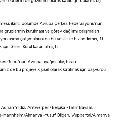
tin Öner’in de gözlemci olarak katıldığı toplantı, üç
irlemesi, ikinci bölümde Avrupa Çerkes Federasyonu’nun
 gruplarının kurulması ve görev dağılımı çalışmaları
yonlaşma çalışmalarını da bu vesile ile hızlandırmış, 11
için Genel Kurul kararı almıştır.
kes Günü”nün Avrupa ayağını oluşturan
imiz de bu projeye kişisel olarak katılmak için başvurdu.
Adnan Yıldız, Antwerpen/Belçika -Tahir Baysal,
g-Mannheim/Almanya -Yusuf Bilgen, Wuppertal/Almanya