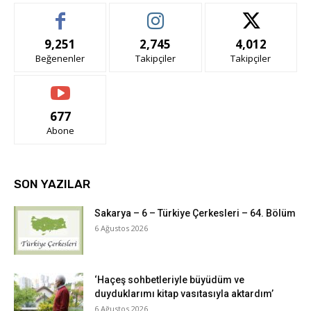
9,251
2,745
4,012
Beğenenler
Takipçiler
Takipçiler
677
Abone
SON YAZILAR
Sakarya – 6 – Türkiye Çerkesleri – 64. Bölüm
6 Ağustos 2026
‘Haçeş sohbetleriyle büyüdüm ve
duyduklarımı kitap vasıtasıyla aktardım’
6 Ağustos 2026