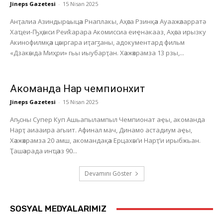
Jineps Gazetesi
-
15 Nisan 2025
Анҭалиа Азиндырҩыцәа Рнаплакы, Аҳәса Рзинқәа Ауаажәларратә
Хаҵеи-Ҧҳәыси Реиҟарара Акомиссиа еиҿнакааз, Аҳәса ирызку
Акинофилмқәа цәыргара иҭагӡаны, адокументард фильм
«Дзакәыда Миҳри» гьы иыубарҭан. Хәажәкрамза 13 рзы,...
Акоманда Нарҭ чемпионхит
Jineps Gazetesi
-
15 Nisan 2025
Аҧсны Супер Куп Ашьапылампыл Чемпионат аҿы, акоманда
Нарҭ аиааира агыит. Афинал мач, Динамо астадиум аҿы,
Хәажәкрамза 20 амш, акомандақәа Ерцахәы’и Нарҭ’и ирыбжьан.
Ҭашәарада инҵәаз 90...
Devamını Göster
SOSYAL MEDYALARIMIZ