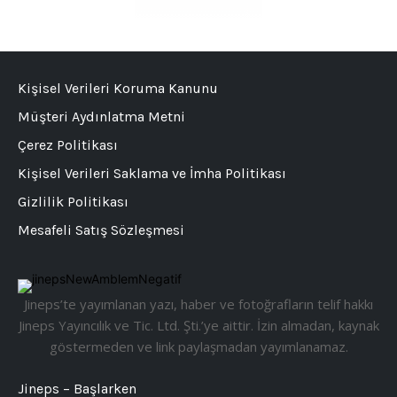
Kişisel Verileri Koruma Kanunu
Müşteri Aydınlatma Metni
Çerez Politikası
Kişisel Verileri Saklama ve İmha Politikası
Gizlilik Politikası
Mesafeli Satış Sözleşmesi
Jineps’te yayımlanan yazı, haber ve fotoğrafların telif hakkı
Jineps Yayıncılık ve Tic. Ltd. Şti.’ye aittir. İzin almadan, kaynak
göstermeden ve link paylaşmadan yayımlanamaz.
Jineps – Başlarken