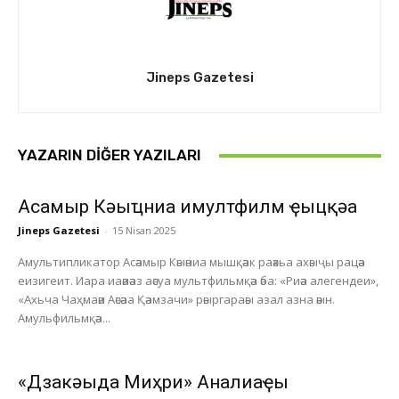
Jineps Gazetesi
YAZARIN DIĞER YAZILARI
Асҭамыр Кәыҵниа имултфилм ҿыцқәа
Jineps Gazetesi
-
15 Nisan 2025
Амультипликатор Асәамыр Кәыәниа мышқәак раәхьа ахәыҷы рацәа
еизигеит. Иара иаәиәаз аәсуа мультфильмқәа әба: «Риәа алегендеи»,
«Ахьча Чаҳмаәи Аәсәаа Қәамзачи» рәыргараәы азал азна әәын.
Амульфильмқәа...
«Дзакәыда Миҳри» Анҭалиаҿы