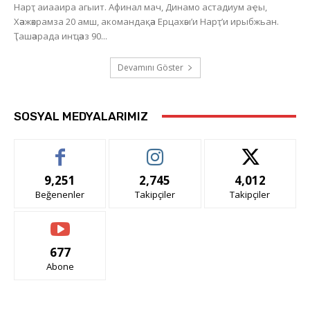
Нарҭ аиааира агыит. Афинал мач, Динамо астадиум аҿы,
Хәажәкрамза 20 амш, акомандақәа Ерцахәы’и Нарҭ’и ирыбжьан.
Ҭашәарада инҵәаз 90...
Devamını Göster
SOSYAL MEDYALARIMIZ
9,251
2,745
4,012
Beğenenler
Takipçiler
Takipçiler
677
Abone