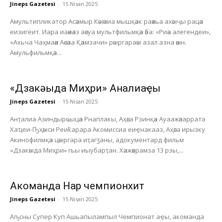
Jineps Gazetesi
-
15 Nisan 2025
Амультипликатор Асәамыр Кәыәниа мышқәак раәхьа ахәыҷы рацәа
еизигеит. Иара иаәиәаз аәсуа мультфильмқәа әба: «Риәа алегендеи»,
«Ахьча Чаҳмаәи Аәсәаа Қәамзачи» рәыргараәы азал азна әәын.
Амульфильмқәа...
«Дзакәыда Миҳри» Анҭалиаҿы
Jineps Gazetesi
-
15 Nisan 2025
Анҭалиа Азиндырҩыцәа Рнаплакы, Аҳәса Рзинқәа Ауаажәларратә
Хаҵеи-Ҧҳәыси Реиҟарара Акомиссиа еиҿнакааз, Аҳәса ирызку
Акинофилмқәа цәыргара иҭагӡаны, адокументард фильм
«Дзакәыда Миҳри» гьы иыубарҭан. Хәажәкрамза 13 рзы,...
Акоманда Нарҭ чемпионхит
Jineps Gazetesi
-
15 Nisan 2025
Аҧсны Супер Куп Ашьапылампыл Чемпионат аҿы, акоманда