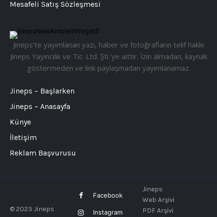
Mesafeli Satış Sözleşmesi
Jineps’te yayımlanan yazı, haber ve fotoğrafların telif hakkı
Jineps Yayıncılık ve Tic. Ltd. Şti.’ye aittir. İzin almadan, kaynak
göstermeden ve link paylaşmadan yayımlanamaz.
Jineps – Başlarken
Jineps – Anasayfa
Künye
İletişim
Reklam Başvurusu
Jineps
Facebook
Web Arşivi
© 2023 Jineps
PDF Arşivi
Instagram