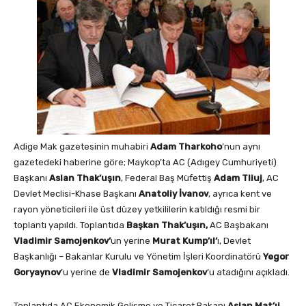
Adige Mak gazetesinin muhabiri
Adam Tharkoho
’nun aynı
gazetedeki haberine göre; Maykop’ta AC (Adıgey Cumhuriyeti)
Başkanı
Aslan Thak’uşın
, Federal Baş Müfettiş
Adam Tliuj
, AC
Devlet Meclisi-Khase Başkanı
Anatoliy İvanov
, ayrıca kent ve
rayon yöneticileri ile üst düzey yetkililerin katıldığı resmi bir
toplantı yapıldı. Toplantıda
Başkan Thak’uşın,
AC Başbakanı
Vladimir Samojenkov’
un yerine
Murat Kump’ıl’
ı, Devlet
Başkanlığı – Bakanlar Kurulu ve Yönetim İşleri Koordinatörü
Yegor
Goryaynov
’u yerine de
Vladimir Samojenkov
’u atadığını açıkladı.
Toplantıda AC Ekonomik Gelişme ve Ticaret Bakanı
Aslan Mat’ıj