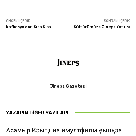
ÖNCEKI İÇERIK
SONRAKI İÇERIK
Kafkasya’dan Kısa Kısa
Kültürümüze Jineps Katkısı
Jineps Gazetesi
YAZARIN DIĞER YAZILARI
Асҭамыр Кәыҵниа имултфилм ҿыцқәа