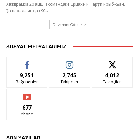
Хәажәкрамза 20 амш, акомандақәа Ерцахәы’и Нарҭ’и ирыбжьан.
Ҭашәарада инҵәаз 90...
Devamını Göster
SOSYAL MEDYALARIMIZ
9,251
2,745
4,012
Beğenenler
Takipçiler
Takipçiler
677
Abone
SON YAZILAR