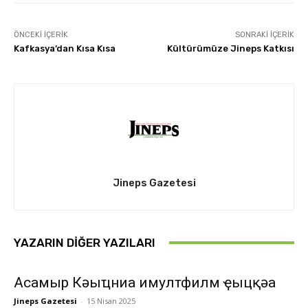
ÖNCEKI İÇERIK
SONRAKI İÇERIK
Kafkasya’dan Kısa Kısa
Kültürümüze Jineps Katkısı
Jineps Gazetesi
YAZARIN DIĞER YAZILARI
Асҭамыр Кәыҵниа имултфилм ҿыцқәа
Jineps Gazetesi
-
15 Nisan 2025