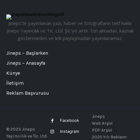
Jineps’te yayımlanan yazı, haber ve fotoğrafların telif hakkı
Jineps Yayıncılık ve Tic. Ltd. Şti.’ye aittir. İzin almadan, kaynak
göstermeden ve link paylaşmadan yayımlanamaz.
Jineps – Başlarken
Jineps – Anasayfa
Künye
İletişim
Reklam Başvurusu
Jineps
Facebook
Web Arşivi
© 2023 Jineps
PDF Arşivi
Instagram
Yayıncılık ve Tic. Ltd.
2025 Yılı Reklam-