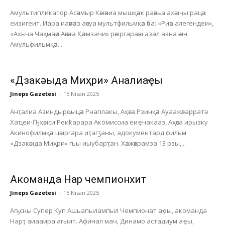
Амультипликатор Асәамыр Кәыәниа мышқәак раәхьа ахәыҷы рацәа
еизигеит. Иара иаәиәаз аәсуа мультфильмқәа әба: «Риәа алегендеи»,
«Ахьча Чаҳмаәи Аәсәаа Қәамзачи» рәыргараәы азал азна әәын.
Амульфильмқәа...
«Дзакәыда Миҳри» Анҭалиаҿы
Jineps Gazetesi
-
15 Nisan 2025
Анҭалиа Азиндырҩыцәа Рнаплакы, Аҳәса Рзинқәа Ауаажәларратә
Хаҵеи-Ҧҳәыси Реиҟарара Акомиссиа еиҿнакааз, Аҳәса ирызку
Акинофилмқәа цәыргара иҭагӡаны, адокументард фильм
«Дзакәыда Миҳри» гьы иыубарҭан. Хәажәкрамза 13 рзы,...
Акоманда Нарҭ чемпионхит
Jineps Gazetesi
-
15 Nisan 2025
Аҧсны Супер Куп Ашьапылампыл Чемпионат аҿы, акоманда
Нарҭ аиааира агыит. Афинал мач, Динамо астадиум аҿы,