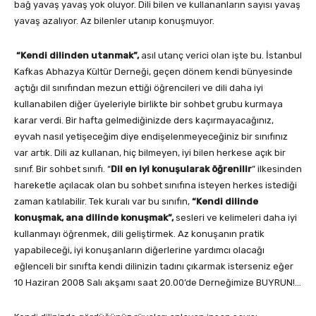
bağ yavaş yavaş yok oluyor. Dili bilen ve kullananların sayısı yavaş
yavaş azalıyor. Az bilenler utanıp konuşmuyor.
“Kendi dilinden utanmak”,
asıl utanç verici olan işte bu. İstanbul
Kafkas Abhazya Kültür Derneği, geçen dönem kendi bünyesinde
açtığı dil sınıfından mezun ettiği öğrencileri ve dili daha iyi
kullanabilen diğer üyeleriyle birlikte bir sohbet grubu kurmaya
karar verdi. Bir hafta gelmediğinizde ders kaçırmayacağınız,
eyvah nasıl yetişeceğim diye endişelenmeyeceğiniz bir sınıfınız
var artık. Dili az kullanan, hiç bilmeyen, iyi bilen herkese açık bir
sınıf. Bir sohbet sınıfı. “
Dil en iyi konuşularak öğrenilir
” ilkesinden
hareketle açılacak olan bu sohbet sınıfına isteyen herkes istediği
zaman katılabilir. Tek kuralı var bu sınıfın,
“Kendi dilinde
konuşmak, ana dilinde konuşmak”,
sesleri ve kelimeleri daha iyi
kullanmayı öğrenmek, dili geliştirmek. Az konuşanın pratik
yapabileceği, iyi konuşanların diğerlerine yardımcı olacağı
eğlenceli bir sınıfta kendi dilinizin tadını çıkarmak isterseniz eğer
10 Haziran 2008 Salı akşamı saat 20.00’de Derneğimize BUYRUN!…