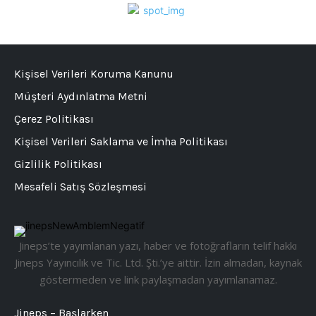
Kişisel Verileri Koruma Kanunu
Müşteri Aydınlatma Metni
Çerez Politikası
Kişisel Verileri Saklama ve İmha Politikası
Gizlilik Politikası
Mesafeli Satış Sözleşmesi
Jineps’te yayımlanan yazı, haber ve fotoğrafların telif hakkı
Jineps Yayıncılık ve Tic. Ltd. Şti.’ye aittir. İzin almadan, kaynak
göstermeden ve link paylaşmadan yayımlanamaz.
Jineps – Başlarken