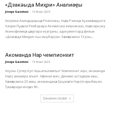
«Дзакәыда Миҳри» Анҭалиаҿы
Jineps Gazetesi
-
15 Nisan 2025
Анҭалиа Азиндырҩыцәа Рнаплакы, Аҳәса Рзинқәа Ауаажәларратә
Хаҵеи-Ҧҳәыси Реиҟарара Акомиссиа еиҿнакааз, Аҳәса ирызку
Акинофилмқәа цәыргара иҭагӡаны, адокументард фильм
«Дзакәыда Миҳри» гьы иыубарҭан. Хәажәкрамза 13 рзы,...
Акоманда Нарҭ чемпионхит
Jineps Gazetesi
-
15 Nisan 2025
Аҧсны Супер Куп Ашьапылампыл Чемпионат аҿы, акоманда
Нарҭ аиааира агыит. Афинал мач, Динамо астадиум аҿы,
Хәажәкрамза 20 амш, акомандақәа Ерцахәы’и Нарҭ’и ирыбжьан.
Ҭашәарада инҵәаз 90...
Devamını Göster