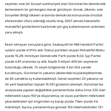
seçimler, eski bir Sovyet cumhuriyeti olan Gürcistan’da demokratik
ilerlemelerin bir göstergesi olarak görülüyor. Ancak, ülkenin, eski
Sovyetler Birliği ülkeleri arasında demokrasi konusunda öncülük
etmesinden ötürü edindiği olumlu imaj, 2007 yılında hükümetin
muhalefet gösterilerini bastırmak için güç kullanmasının ardından
yara almıştı.
Kesin olmayan sonuçlara göre, Saakaşvili’nin Milli Hareket Partisi
oyların yüzde 61,11’ini aldı. Dokuz partiden oluşan Muhalefet Bloku
yüzde 15,28; Hıristiyan Demokratik Parti yüzde 8,02; İşçi Partisi
yüzde 6,81 oranında oy aldı. Kayıtlı 3 milyon 400 bin seçmenin
bulunduğu ülkede, 76 seçim bölgesinde 3 bin 556 sandık
kurulmuştu. Gürcistan’ın yabancı ülkelerdeki büyükelçiliklerinde
de 45 sandıkta oy kullanılabilmişti. Genel seçimleri 23 yabancı ve
36 yerli teşkilattan toplam 15.051 gözlemci izlemişti. Gürcistan’da
anayasada yapılan değişiklikle parlamentoda daha önce 235 olan
milletvekili sayısı 150’ye düşürülmüş ve siyasi partilerin milletvekili
çıkarabilmeleri için öngörülen oy barajı yüzde 7’den yüzde 5’e
indirilmişti. Ayrıca, parlamentoya girecek 150 milletvekilinden 75’i