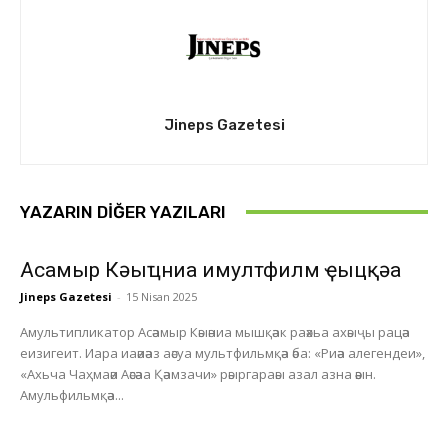
Jineps Gazetesi
YAZARIN DIĞER YAZILARI
Асҭамыр Кәыҵниа имултфилм ҿыцқәа
Jineps Gazetesi
-
15 Nisan 2025
Амультипликатор Асәамыр Кәыәниа мышқәак раәхьа ахәыҷы рацәа
еизигеит. Иара иаәиәаз аәсуа мультфильмқәа әба: «Риәа алегендеи»,
«Ахьча Чаҳмаәи Аәсәаа Қәамзачи» рәыргараәы азал азна әәын.
Амульфильмқәа...