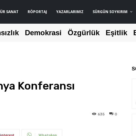
ÜR SANAT
RÖPORTAJ
YAZARLARIMIZ
SÜRGÜN SOYKIRIM
sızlık
Demokrasi
Özgürlük
Eşitlik
S
nya Konferansı
635
0
interest
WhatsApp