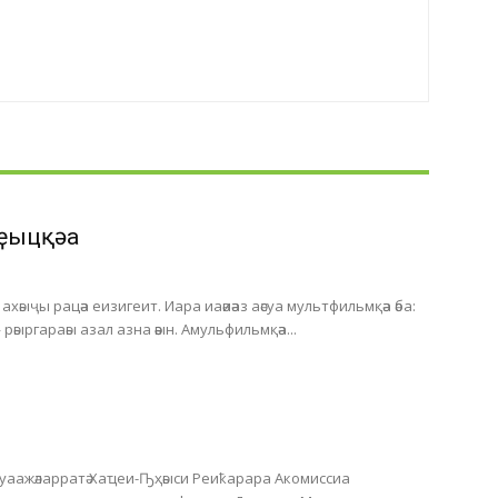
ҿыцқәа
хәыҷы рацәа еизигеит. Иара иаәиәаз аәсуа мультфильмқәа әба:
 рәыргараәы азал азна әәын. Амульфильмқәа...
Ауаажәларратә Хаҵеи-Ҧҳәыси Реиҟарара Акомиссиа