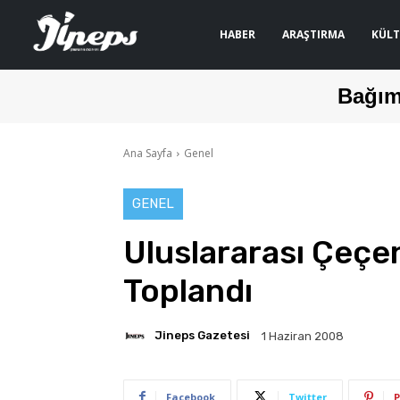
HABER
ARAŞTIRMA
KÜLT
Bağım
Ana Sayfa
Genel
GENEL
Uluslararası Çeçe
Toplandı
Jineps Gazetesi
1 Haziran 2008
Facebook
Twitter
P