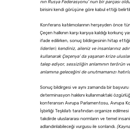
nın Rusya Federasyonu’ nun bir parçası old
birisini kendi görüşüne göre kabul ettiği belirtil
Konferans katılımcılarının herşeyden önce tüm
Çeçen halkının karşı karşıya kaldığı korkunç ya
ifade edilirken, sonuç bildirgesinin hitap ettiği
liderleri; kendiniz, aileniz ve insanlarınız a
kullanarak Çeçenya’ da yaşanan krize ulusl
talep ediyor, sessizliğin anlamının terörün
anlamına geleceğini de unutmamanızı hatırl
Sonuç bildirgesi ve aynı zamanda bir başvuru 
determinasyon hakkını kullanmaktaki özgürlüğü
konferansın Avrupa Parlamentosu, Avrupa Kon
İşbirliği Teşkilatı tarafından organize edilme
takdirde uluslararası normların ve temel insan
adlandırılabileceği vurgusu ile sonlandı.
(Kayna