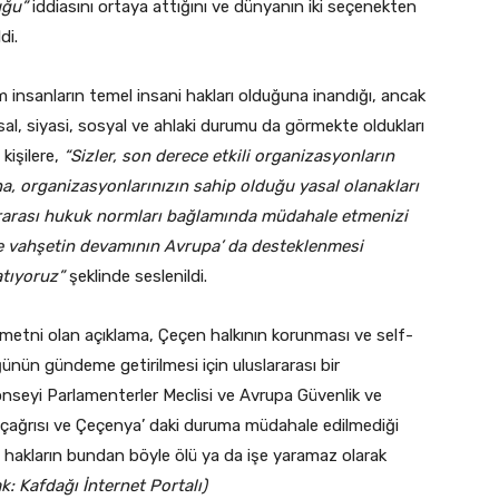
uğu”
iddiasını ortaya attığını ve dünyanın iki seçenekten
di.
 insanların temel insani hakları olduğuna inandığı, ancak
sal, siyasi, sosyal ve ahlaki durumu da görmekte oldukları
 kişilere,
“Sizler, son derece etkili organizasyonların
dına, organizasyonlarınızın sahip olduğu yasal olanakları
ararası hukuk normları bağlamında müdahale etmenizi
 ve vahşetin devamının Avrupa’ da desteklenmesi
atıyoruz”
şeklinde seslenildi.
metni olan açıklama, Çeçen halkının korunması ve self-
nün gündeme getirilmesi için uluslararası bir
seyi Parlamenterler Meclisi ve Avrupa Güvenlik ve
si çağrısı ve Çeçenya’ daki duruma müdahale edilmediği
i hakların bundan böyle ölü ya da işe yaramaz olarak
k: Kafdağı İnternet Portalı)