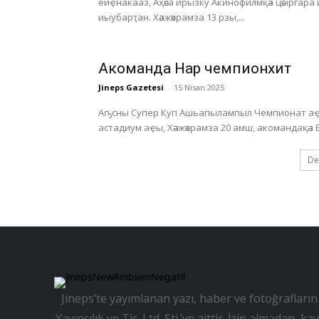
еиҿнакааз, Аҳәса ирызку Акинофилмқәа цәыргара
иыубарҭан. Хәажәкрамза 13 рзы,...
Акоманда Нарҭ чемпионхит
Jineps Gazetesi
-
15 Nisan 2025
Аҧсны Супер Куп Ашьапылампыл Чемпионат аҿы
De
Jineps’te yayımlanan yazı, haber ve fotoğrafların 
Yayıncılık ve Tic. Ltd. Şti.’ye aittir. İzin almadan