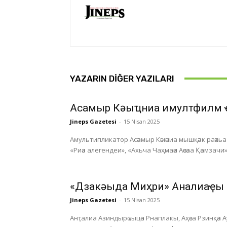
YAZARIN DIĞER YAZILARI
Асҭамыр Кәыҵниа имултфилм 
Jineps Gazetesi
-
15 Nisan 2025
Амультипликатор Асәамыр Кәыәниа мышқәак раәхьа а
«Риәа алегендеи», «Ахьча Чаҳмаәи Аәсәаа Қәамзачи»
«Дзакәыда Миҳри» Анҭалиаҿы
Jineps Gazetesi
-
15 Nisan 2025
Анҭалиа Азиндырҩыцәа Рнаплакы, Аҳәса Рзинқәа 