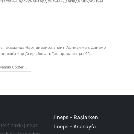
 иҭагӡаны, адокументард фильм «Дзакәыда Миҳри» гьы
, акоманда Нарҭ аиааира агыит. Афинал мач, Динамо
астадиум аҿы, Хәажәкрамза 20 амш, акомандақәа Ерцахәы’и Нарҭ’и ирыбжьан. Ҭашәарада инҵәаз 90...
vamını Göster
Jineps – Başlarken
telif hakkı Jineps
Jineps – Anasayfa
, kaynak göstermeden