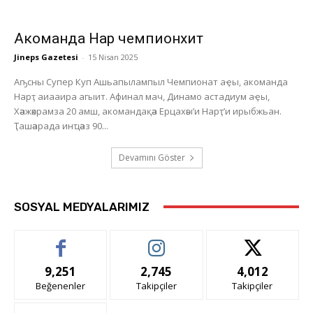
Акоманда Нарҭ чемпионхит
Jineps Gazetesi
-
15 Nisan 2025
Аҧсны Супер Куп Ашьапылампыл Чемпионат аҿы, акоманда
Нарҭ аиааира агыит. Афинал мач, Динамо астадиум аҿы,
Хәажәкрамза 20 амш, акомандақәа Ерцахәы’и Нарҭ’и ирыбжьан.
Ҭашәарада инҵәаз 90...
Devamını Göster
SOSYAL MEDYALARIMIZ
9,251
2,745
4,012
Beğenenler
Takipçiler
Takipçiler