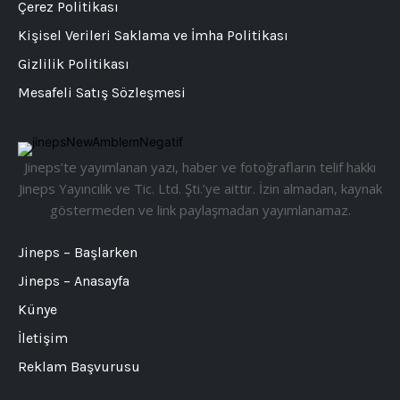
Çerez Politikası
Kişisel Verileri Saklama ve İmha Politikası
Gizlilik Politikası
Mesafeli Satış Sözleşmesi
Jineps’te yayımlanan yazı, haber ve fotoğrafların telif hakkı
Jineps Yayıncılık ve Tic. Ltd. Şti.’ye aittir. İzin almadan, kaynak
göstermeden ve link paylaşmadan yayımlanamaz.
Jineps – Başlarken
Jineps – Anasayfa
Künye
İletişim
Reklam Başvurusu