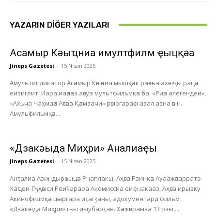
YAZARIN DIĞER YAZILARI
Асҭамыр Кәыҵниа имултфилм ҿыцқәа
Jineps Gazetesi
-
15 Nisan 2025
Амультипликатор Асәамыр Кәыәниа мышқәак раәхьа ахәыҷы рацәа
еизигеит. Иара иаәиәаз аәсуа мультфильмқәа әба: «Риәа алегендеи»,
«Ахьча Чаҳмаәи Аәсәаа Қәамзачи» рәыргараәы азал азна әәын.
Амульфильмқәа...
«Дзакәыда Миҳри» Анҭалиаҿы
Jineps Gazetesi
-
15 Nisan 2025
Анҭалиа Азиндырҩыцәа Рнаплакы, Аҳәса Рзинқәа Ауаажәларратә
Хаҵеи-Ҧҳәыси Реиҟарара Акомиссиа еиҿнакааз, Аҳәса ирызку
Акинофилмқәа цәыргара иҭагӡаны, адокументард фильм
«Дзакәыда Миҳри» гьы иыубарҭан. Хәажәкрамза 13 рзы,...