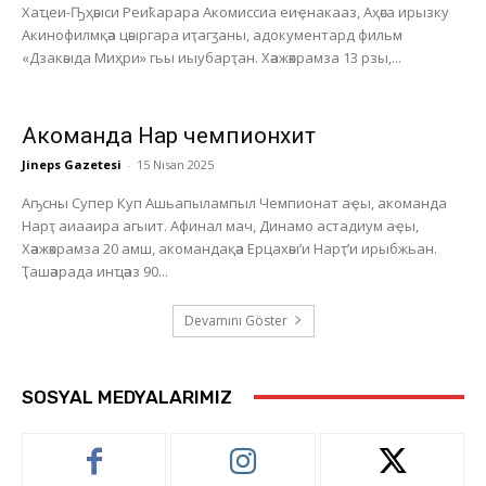
Хаҵеи-Ҧҳәыси Реиҟарара Акомиссиа еиҿнакааз, Аҳәса ирызку
Акинофилмқәа цәыргара иҭагӡаны, адокументард фильм
«Дзакәыда Миҳри» гьы иыубарҭан. Хәажәкрамза 13 рзы,...
Акоманда Нарҭ чемпионхит
Jineps Gazetesi
-
15 Nisan 2025
Аҧсны Супер Куп Ашьапылампыл Чемпионат аҿы, акоманда
Нарҭ аиааира агыит. Афинал мач, Динамо астадиум аҿы,
Хәажәкрамза 20 амш, акомандақәа Ерцахәы’и Нарҭ’и ирыбжьан.
Ҭашәарада инҵәаз 90...
Devamını Göster
SOSYAL MEDYALARIMIZ