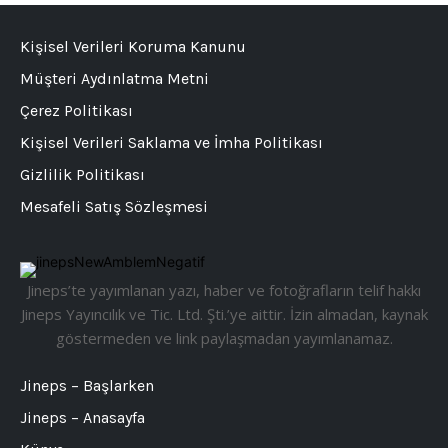
Kişisel Verileri Koruma Kanunu
Müşteri Aydınlatma Metni
Çerez Politikası
Kişisel Verileri Saklama ve İmha Politikası
Gizlilik Politikası
Mesafeli Satış Sözleşmesi
Jineps’te yayımlanan yazı, haber ve fotoğrafların telif hakkı
Jineps Yayıncılık ve Tic. Ltd. Şti.’ye aittir. İzin almadan, kaynak
göstermeden ve link paylaşmadan yayımlanamaz.
Jineps – Başlarken
Jineps – Anasayfa