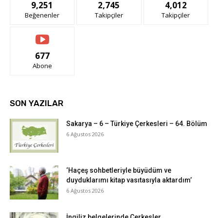
9,251
2,745
4,012
Beğenenler
Takipçiler
Takipçiler
677
Abone
SON YAZILAR
Sakarya – 6 – Türkiye Çerkesleri – 64. Bölüm
6 Ağustos 2026
‘Haçeş sohbetleriyle büyüdüm ve
duyduklarımı kitap vasıtasıyla aktardım’
6 Ağustos 2026
İngiliz belgelerinde Çerkesler