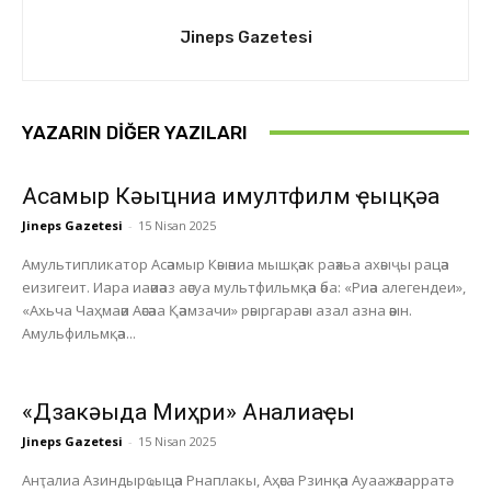
Jineps Gazetesi
YAZARIN DIĞER YAZILARI
Асҭамыр Кәыҵниа имултфилм ҿыцқәа
Jineps Gazetesi
-
15 Nisan 2025
Амультипликатор Асәамыр Кәыәниа мышқәак раәхьа ахәыҷы рацәа
еизигеит. Иара иаәиәаз аәсуа мультфильмқәа әба: «Риәа алегендеи»,
«Ахьча Чаҳмаәи Аәсәаа Қәамзачи» рәыргараәы азал азна әәын.
Амульфильмқәа...
«Дзакәыда Миҳри» Анҭалиаҿы
Jineps Gazetesi
-
15 Nisan 2025
Анҭалиа Азиндырҩыцәа Рнаплакы, Аҳәса Рзинқәа Ауаажәларратә