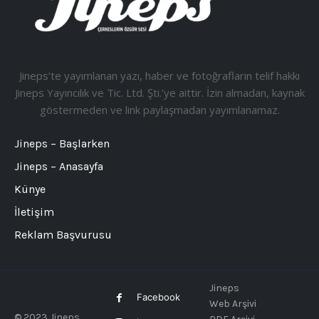
Jineps’te yayımlanan yazı, haber ve fotoğrafların telif hakkı
Jineps Yayıncılık ve Tic. Ltd. Şti.’ye aittir. İzin almadan, kaynak
göstermeden ve link paylaşmadan yayımlanamaz.
Jineps – Başlarken
Jineps – Anasayfa
Künye
İletişim
Reklam Başvurusu
Jineps
Facebook
Web Arşivi
© 2023 Jineps