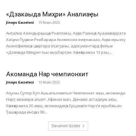
«Дзакәыда Миҳри» Анҭалиаҿы
Jineps Gazetesi
-
15 Nisan 2025
Анҭалиа Азиндырҩыцәа Рнаплакы, Аҳәса Рзинқәа Ауаажәларратә
Хаҵеи-Ҧҳәыси Реиҟарара Акомиссиа еиҿнакааз, Аҳәса ирызку
Акинофилмқәа цәыргара иҭагӡаны, адокументард фильм
«Дзакәыда Миҳри» гьы иыубарҭан. Хәажәкрамза 13 рзы,...
Акоманда Нарҭ чемпионхит
Jineps Gazetesi
-
15 Nisan 2025
Аҧсны Супер Куп Ашьапылампыл Чемпионат аҿы, акоманда
Нарҭ аиааира агыит. Афинал мач, Динамо астадиум аҿы,
Хәажәкрамза 20 амш, акомандақәа Ерцахәы’и Нарҭ’и ирыбжьан.
Ҭашәарада инҵәаз 90...
Devamını Göster