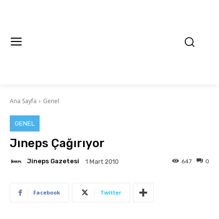
Ana Sayfa
Genel
GENEL
Jıneps Çağırıyor
Jineps Gazetesi
647
0
1 Mart 2010
Facebook
Twitter