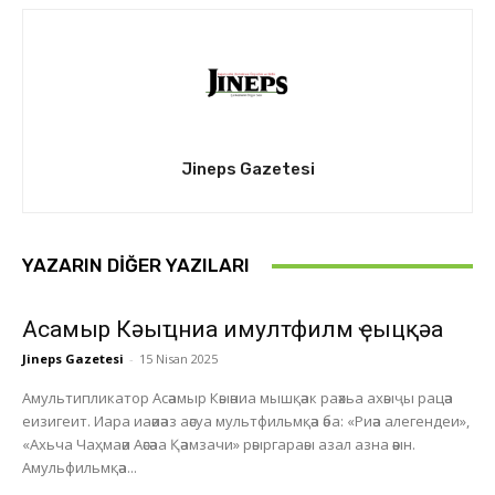
Jineps Gazetesi
YAZARIN DIĞER YAZILARI
Асҭамыр Кәыҵниа имултфилм ҿыцқәа
Jineps Gazetesi
-
15 Nisan 2025
Амультипликатор Асәамыр Кәыәниа мышқәак раәхьа ахәыҷы рацәа
еизигеит. Иара иаәиәаз аәсуа мультфильмқәа әба: «Риәа алегендеи»,
«Ахьча Чаҳмаәи Аәсәаа Қәамзачи» рәыргараәы азал азна әәын.
Амульфильмқәа...