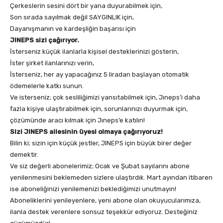
Çerkeslerin sesini dört bir yana duyurabilmek için,
Son sırada sayılmak değil SAYGINLIK için,
Dayanışmanın ve kardeşliğin başarısı için
JINEPS sizi çağırıyor.
İsterseniz küçük ilanlarla kişisel desteklerinizi gösterin,
İster şirket ilanlarınızı verin,
İsterseniz, her ay yapacağınız 5 liradan başlayan otomatik
ödemelerle katkı sunun.
Ve isterseniz; çok sesliliğimizi yansıtabilmek için, Jıneps’i daha
fazla kişiye ulaştırabilmek için, sorunlarınızı duyurmak için,
çözümünde aracı kılmak için Jıneps’e katılın!
Sizi JINEPS ailesinin üyesi olmaya çağırıyoruz!
Bilin ki; sizin için küçük jestler, JINEPS için büyük birer değer
demektir.
Ve siz değerli abonelerimiz; Ocak ve Şubat sayılarını abone
yenilenmesini beklemeden sizlere ulaştırdık. Mart ayından itibaren
ise aboneliğinizi yenilemenizi beklediğimizi unutmayın!
Aboneliklerini yenileyenlere, yeni abone olan okuyucularımıza,
ilanla destek verenlere sonsuz teşekkür ediyoruz. Desteğiniz