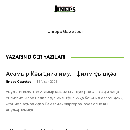
Jineps Gazetesi
YAZARIN DIĞER YAZILARI
Асҭамыр Кәыҵниа имултфилм ҿыцқәа
Jineps Gazetesi
-
15 Nisan 2025
Амультипликатор Асәамыр Кәыәниа мышқәак раәхьа ахәыҷы рацәа
еизигеит. Иара иаәиәаз аәсуа мультфильмқәа әба: «Риәа алегендеи»,
«Ахьча Чаҳмаәи Аәсәаа Қәамзачи» рәыргараәы азал азна әәын.
Амульфильмқәа...