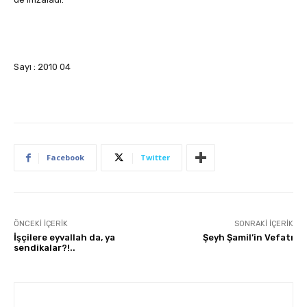
Sayı : 2010 04
Facebook
Twitter
ÖNCEKI İÇERIK
SONRAKI İÇERIK
İşçilere eyvallah da, ya
Şeyh Şamil’in Vefatı
sendikalar?!..