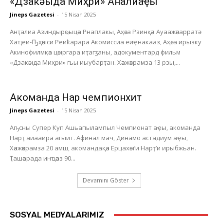
«Дзакәыда Миҳри» Анҭалиаҿы
Jineps Gazetesi
-
15 Nisan 2025
Анҭалиа Азиндырҩыцәа Рнаплакы, Аҳәса Рзинқәа Ауаажәларратә
Хаҵеи-Ҧҳәыси Реиҟарара Акомиссиа еиҿнакааз, Аҳәса ирызку
Акинофилмқәа цәыргара иҭагӡаны, адокументард фильм
«Дзакәыда Миҳри» гьы иыубарҭан. Хәажәкрамза 13 рзы,...
Акоманда Нарҭ чемпионхит
Jineps Gazetesi
-
15 Nisan 2025
Аҧсны Супер Куп Ашьапылампыл Чемпионат аҿы, акоманда
Нарҭ аиааира агыит. Афинал мач, Динамо астадиум аҿы,
Хәажәкрамза 20 амш, акомандақәа Ерцахәы’и Нарҭ’и ирыбжьан.
Ҭашәарада инҵәаз 90...
Devamını Göster
SOSYAL MEDYALARIMIZ