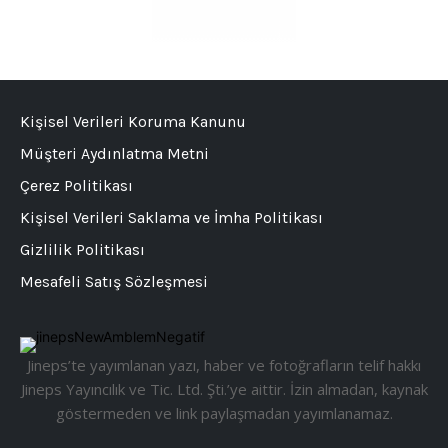
Kişisel Verileri Koruma Kanunu
Müşteri Aydınlatma Metni
Çerez Politikası
Kişisel Verileri Saklama ve İmha Politikası
Gizlilik Politikası
Mesafeli Satış Sözleşmesi
Jineps’te yayımlanan yazı, haber ve fotoğrafların telif hakkı
Jineps Yayıncılık ve Tic. Ltd. Şti.’ye aittir. İzin almadan, kaynak
göstermeden ve link paylaşmadan yayımlanamaz.