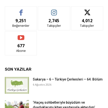
9,251
2,745
4,012
Beğenenler
Takipçiler
Takipçiler
677
Abone
SON YAZILAR
Sakarya – 6 – Türkiye Çerkesleri – 64. Bölüm
6 Ağustos 2026
‘Haçeş sohbetleriyle büyüdüm ve
duyduklarımı kitap vasıtasıyla aktardım’