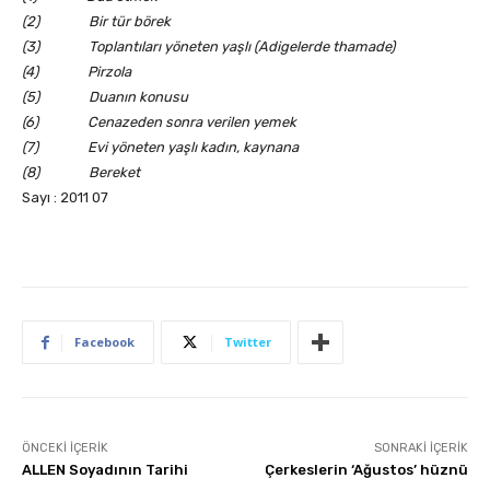
(2)
Bir tür börek
(3)
Toplantıları yöneten yaşlı (Adigelerde thamade)
(4)
Pirzola
(5)
Duanın konusu
(6)
Cenazeden sonra verilen yemek
(7)
Evi yöneten yaşlı kadın, kaynana
(8)
Bereket
Sayı : 2011 07
Facebook
Twitter
ÖNCEKI İÇERIK
SONRAKI İÇERIK
ALLEN Soyadının Tarihi
Çerkeslerin ‘Ağustos’ hüznü