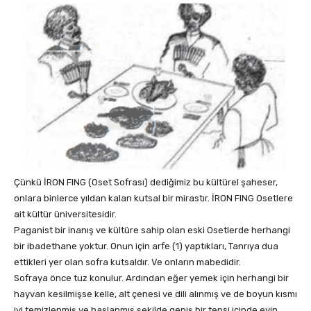
Çünkü İRON FING (Oset Sofrası) dediğimiz bu kültürel şaheser,
onlara binlerce yıldan kalan kutsal bir mirastır. İRON FING Osetlere
ait kültür üniversitesidir.
Paganist bir inanış ve kültüre sahip olan eski Osetlerde herhangi
bir ibadethane yoktur. Onun için arfe (1) yaptıkları, Tanrıya dua
ettikleri yer olan sofra kutsaldır. Ve onların mabedidir.
Sofraya önce tuz konulur. Ardından eğer yemek için herhangi bir
hayvan kesilmişse kelle, alt çenesi ve dili alınmış ve de boyun kısmı
iyi temizlenmiş ve haşlanmış şekilde geniş bir tepsi içinde evin