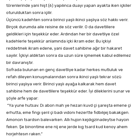
törenlerinde yani hişt (6) yapılınca duayı yapan ayakta iken içkiler
oturulduktan sonra içilir.
Üçüncü kadehten sonra birinci yaşlı ikinci yaşlıya söz hakkı verir.
Birçok durumda aile reisine de söz verilir. O da davetlilere
geldikleri için teşekkür eder. Ardından her bir davetliye özel
kadehlerle teşekkür anlamında içki ikram eder. Bu içkiyi
reddetmek ikram edene, yani davet sahibine ağır bir hakaret
sayılır. İçkiyi aldıktan sonra da uzun süre içmemek kabul edilemez
bir davranıştır.
Sofrada bulunan en genç davetliye kadar herkes mutluluk ve
refah dileyen konuşmalarından sonra ikinci yaşlı tekrar sözü
birinci yaşlıya verir. Birinci yaşlı ayağa kalkarak hem davet
sahibine hem de davetlilere teşekkür eder. İyi dileklerini sunar ve
şöyle arfe yapar:
“Ya yune hutsav. Dı abon mah ye hezarı kuvd çi şareşta emene çi
erhutta, eme fıngı şerıl çi badı vıdonı hezertte fıdbılıjej bakakgen.
Amoncın tsardsın balevarken. Allı hujon kejdıgzinadeytse haycın
feken. Şe binontime ene nij ene jerde kıg tsard kud kenoy ahem
horjehtesın raken.”