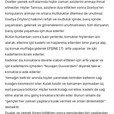
Osetler yemek sofralarında hiçbir zaman azizlerini anmayı ihmal
etmezler. Hişter Tanrıya, azizlere dua ettikten sonra Osetya’nın
komşularını anmayı ve onlara mutluluklar dilemeyi de unutmaz.
Osetya (İrişton) halkının refah ve mutluluk içinde, barış içinde
yaşamaları, gelenek ve göreneklerini unutmamaları, tüm dünyanın
barış içinde yaşaması için dua ederler.
Bütün bunlardan sonra bazı yerlerde, konuklar hişterden izin
alarak, ellerine içki kadehi ve haşlanmış etlerden birer parça alıp,
üç konuk mutfağa giderek EFŞİNE (7) arfe yaparlar. Ve içki
kadehlerini ikram ederler.
Kadınlar da, konuklara davete icabet ettikleri için arfe yapar ve
içki kadehlerini içmeden “Nuvajen Duvverdem” diyerek tekrar
konuklara iade ederler.
Yemeğin belli bir anında hişter yanındaki birinden kellenin sağ
kulağını kesmesini ister. Kulak kesilir ve tamamen ayırmadan üç
eşit parçaya bölünür. Hişter kesik kulağı sol eline, kadehi de sağ
eline alarak onu genç konuklara ikram eder. Bunun anlamı da
“gençler her zaman yaşlılara kulak vermeli ve onları dinlemelidir”
demektir.
Dualar ve yemek töreni bittikten sonra gençlerden biri yaşlılardan