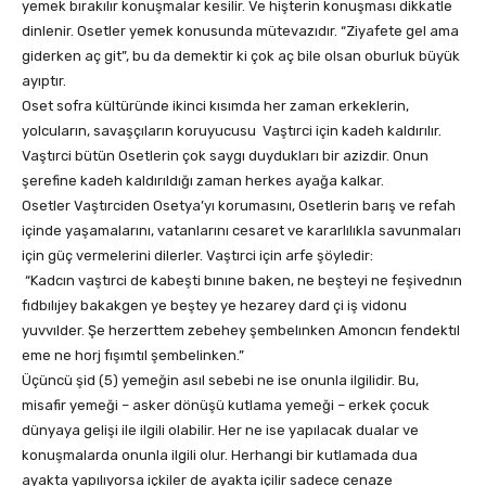
yemek bırakılır konuşmalar kesilir. Ve hişterin konuşması dikkatle
dinlenir. Osetler yemek konusunda mütevazıdır. “Ziyafete gel ama
giderken aç git”, bu da demektir ki çok aç bile olsan oburluk büyük
ayıptır.
Oset sofra kültüründe ikinci kısımda her zaman erkeklerin,
yolcuların, savaşçıların koruyucusu Vaştırci için kadeh kaldırılır.
Vaştırci bütün Osetlerin çok saygı duydukları bir azizdir. Onun
şerefine kadeh kaldırıldığı zaman herkes ayağa kalkar.
Osetler Vaştırciden Osetya’yı korumasını, Osetlerin barış ve refah
içinde yaşamalarını, vatanlarını cesaret ve kararlılıkla savunmaları
için güç vermelerini dilerler. Vaştırci için arfe şöyledir:
“Kadcın vaştırci de kabeşti bınıne baken, ne beşteyi ne feşivednın
fıdbılıjey bakakgen ye beştey ye hezarey dard çi iş vidonu
yuvvılder. Şe herzerttem zebehey şembelınken Amoncın fendektıl
eme ne horj fışımtıl şembelinken.”
Üçüncü şid (5) yemeğin asıl sebebi ne ise onunla ilgilidir. Bu,
misafir yemeği – asker dönüşü kutlama yemeği – erkek çocuk
dünyaya gelişi ile ilgili olabilir. Her ne ise yapılacak dualar ve
konuşmalarda onunla ilgili olur. Herhangi bir kutlamada dua
ayakta yapılıyorsa içkiler de ayakta içilir sadece cenaze