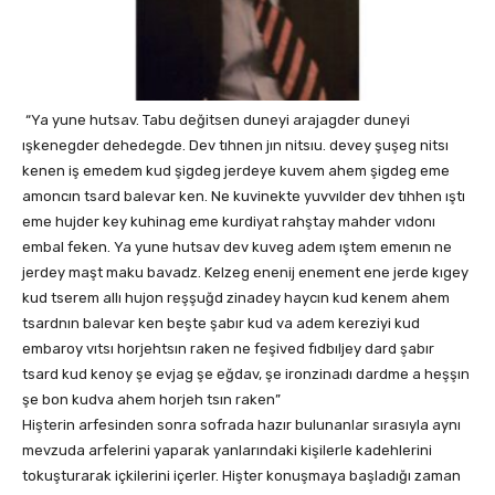
“Ya yune hutsav. Tabu değitsen duneyi arajagder duneyi
ışkenegder dehedegde. Dev tıhnen jın nitsıu. devey şuşeg nitsı
kenen iş emedem kud şigdeg jerdeye kuvem ahem şigdeg eme
amoncın tsard balevar ken. Ne kuvinekte yuvvılder dev tıhhen ıştı
eme hujder key kuhinag eme kurdiyat rahştay mahder vıdonı
embal feken. Ya yune hutsav dev kuveg adem ıştem emenın ne
jerdey maşt maku bavadz. Kelzeg enenij enement ene jerde kıgey
kud tserem allı hujon reşşuğd zinadey haycın kud kenem ahem
tsardnın balevar ken beşte şabır kud va adem kereziyi kud
embaroy vıtsı horjehtsın raken ne feşived fıdbıljey dard şabır
tsard kud kenoy şe evjag şe eğdav, şe ironzinadı dardme a heşşın
şe bon kudva ahem horjeh tsın raken”
Hişterin arfesinden sonra sofrada hazır bulunanlar sırasıyla aynı
mevzuda arfelerini yaparak yanlarındaki kişilerle kadehlerini
tokuşturarak içkilerini içerler. Hişter konuşmaya başladığı zaman