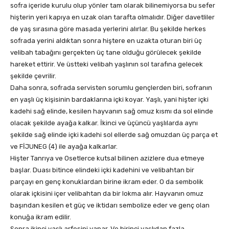
sofra içeride kurulu olup yönler tam olarak bilinemiyorsa bu sefer
hişterin yeri kapıya en uzak olan tarafta olmalıdır. Diğer davetliler
de yaş sırasına göre masada yerlerini alırlar. Bu şekilde herkes
sofrada yerini aldıktan sonra hiştere en uzakta oturan biri üç
velibah tabağını gerçekten üç tane olduğu görülecek şekilde
hareket ettirir. Ve üstteki velibah yaşlının sol tarafına gelecek
şekilde çevrilir.
Daha sonra, sofrada servisten sorumlu gençlerden biri, sofranın
en yaşlı üç kişisinin bardaklarına içki koyar. Yaşlı, yani hişter içki
kadehi sağ elinde, kesilen hayvanın sağ omuz kısmı da sol elinde
olacak şekilde ayağa kalkar. İkinci ve üçüncü yaşlılarda aynı
şekilde sağ elinde içki kadehi sol ellerde sağ omuzdan üç parça et
ve FİJUNEG (4) ile ayağa kalkarlar.
Hişter Tanrıya ve Osetlerce kutsal bilinen azizlere dua etmeye
başlar. Duası bitince elindeki içki kadehini ve velibahtan bir
parçayı en genç konuklardan birine ikram eder. O da sembolik
olarak içkisini içer velibahtan da bir lokma alır. Hayvanın omuz
başından kesilen et güç ve iktidarı sembolize eder ve genç olan
konuğa ikram edilir.
Sonra ikinci yaşlı arfesini yapar. Ve birinci yaşlıdan fazla