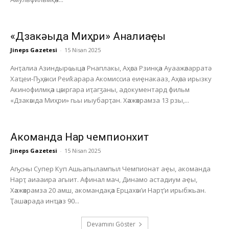
«Дзакәыда Миҳри» Анҭалиаҿы
Jineps Gazetesi
-
15 Nisan 2025
Анҭалиа Азиндырҩыцәа Рнаплакы, Аҳәса Рзинқәа Ауаажәларратә
Хаҵеи-Ҧҳәыси Реиҟарара Акомиссиа еиҿнакааз, Аҳәса ирызку
Акинофилмқәа цәыргара иҭагӡаны, адокументард фильм
«Дзакәыда Миҳри» гьы иыубарҭан. Хәажәкрамза 13 рзы,...
Акоманда Нарҭ чемпионхит
Jineps Gazetesi
-
15 Nisan 2025
Аҧсны Супер Куп Ашьапылампыл Чемпионат аҿы, акоманда
Нарҭ аиааира агыит. Афинал мач, Динамо астадиум аҿы,
Хәажәкрамза 20 амш, акомандақәа Ерцахәы’и Нарҭ’и ирыбжьан.
Ҭашәарада инҵәаз 90...
Devamını Göster