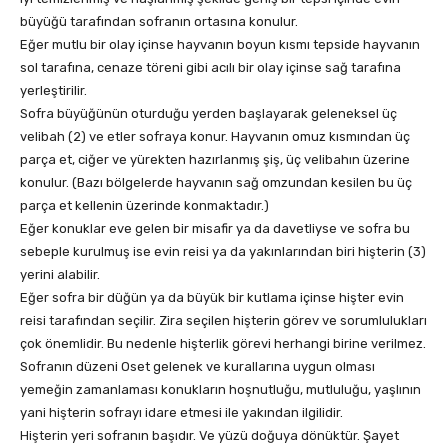
büyüğü tarafından sofranın ortasına konulur.
Eğer mutlu bir olay içinse hayvanın boyun kısmı tepside hayvanın
sol tarafına, cenaze töreni gibi acılı bir olay içinse sağ tarafına
yerleştirilir.
Sofra büyüğünün oturduğu yerden başlayarak geleneksel üç
velibah (2) ve etler sofraya konur. Hayvanın omuz kısmından üç
parça et, ciğer ve yürekten hazırlanmış şiş, üç velibahın üzerine
konulur. (Bazı bölgelerde hayvanın sağ omzundan kesilen bu üç
parça et kellenin üzerinde konmaktadır.)
Eğer konuklar eve gelen bir misafir ya da davetliyse ve sofra bu
sebeple kurulmuş ise evin reisi ya da yakınlarından biri hişterin (3)
yerini alabilir.
Eğer sofra bir düğün ya da büyük bir kutlama içinse hişter evin
reisi tarafından seçilir. Zira seçilen hişterin görev ve sorumlulukları
çok önemlidir. Bu nedenle hişterlik görevi herhangi birine verilmez.
Sofranın düzeni Oset gelenek ve kurallarına uygun olması
yemeğin zamanlaması konukların hoşnutluğu, mutluluğu, yaşlının
yani hişterin sofrayı idare etmesi ile yakından ilgilidir.
Hişterin yeri sofranın başıdır. Ve yüzü doğuya dönüktür. Şayet