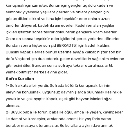
konuşmak için izin ister. Bunun için gençler üç dolu kadeh ve
sembolik yiyecekle yaşlılara gelirler. Ve onlara gençler için
gösterdikleri dikkat ve itina için teşekkür eder onlara uzun
ömürler dileyerek kadeh ikram ederler. Kadehleri alan yaşlılar
içkileri içtikten sonra tekrar doldurarak gençlere ikram ederler.
Onlar da kısaca teşekkür eder içkilerini içerek yerlerine dönerler.
Bundan sonra hişter son şid BERKAD (8) için kadeh kaldırır.
Duasını yapar. Herkes bunun üzerine ayağa kalkar, hişter son bir
defa Vaşterci için dua ederek, gelen davetlilerin sağ salim evlerine
gitmesini diler. Bundan sonra sofraya tekrar oturulmaz, artık
yemek bitmiştir herkes evine gider.
Sofra Kuralları
1- Sofra kutsal bir yerdir. Sofrada küfürlü konuşmak, birinin
aleyhine konuşmak, uygunsuz davranışlarda bulunmak kesinlikle
yasaktır ve çok ayıptır. Köpek, eşek gibi hayvan isimleri ağza
alınmaz.
2- Büyük baba ile torun, baba ile oğul, amca ile yeğen, kayınpeder
ile damat ve kardeşler, aralarında önemli bir yaş farkı varsa
beraber masaya oturamazlar. Bu kurallara aykırı davranmak