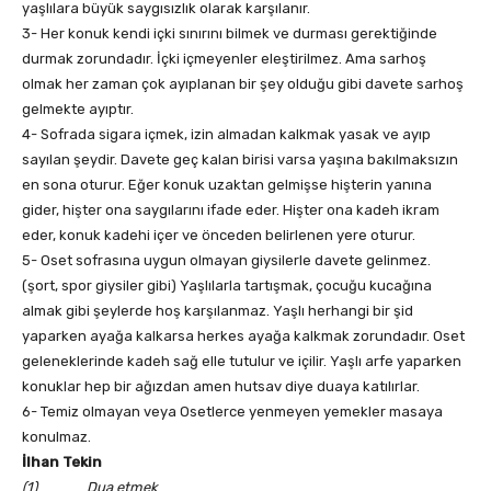
yaşlılara büyük saygısızlık olarak karşılanır.
3- Her konuk kendi içki sınırını bilmek ve durması gerektiğinde
durmak zorundadır. İçki içmeyenler eleştirilmez. Ama sarhoş
olmak her zaman çok ayıplanan bir şey olduğu gibi davete sarhoş
gelmekte ayıptır.
4- Sofrada sigara içmek, izin almadan kalkmak yasak ve ayıp
sayılan şeydir. Davete geç kalan birisi varsa yaşına bakılmaksızın
en sona oturur. Eğer konuk uzaktan gelmişse hişterin yanına
gider, hişter ona saygılarını ifade eder. Hişter ona kadeh ikram
eder, konuk kadehi içer ve önceden belirlenen yere oturur.
5- Oset sofrasına uygun olmayan giysilerle davete gelinmez.
(şort, spor giysiler gibi) Yaşlılarla tartışmak, çocuğu kucağına
almak gibi şeylerde hoş karşılanmaz. Yaşlı herhangi bir şid
yaparken ayağa kalkarsa herkes ayağa kalkmak zorundadır. Oset
geleneklerinde kadeh sağ elle tutulur ve içilir. Yaşlı arfe yaparken
konuklar hep bir ağızdan amen hutsav diye duaya katılırlar.
6- Temiz olmayan veya Osetlerce yenmeyen yemekler masaya
konulmaz.
İlhan Tekin
(1)
Dua etmek