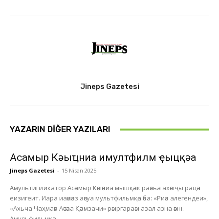
Jineps Gazetesi
YAZARIN DIĞER YAZILARI
Асҭамыр Кәыҵниа имултфилм ҿыцқәа
Jineps Gazetesi
-
15 Nisan 2025
Амультипликатор Асәамыр Кәыәниа мышқәак раәхьа ахәыҷы рацәа
еизигеит. Иара иаәиәаз аәсуа мультфильмқәа әба: «Риәа алегендеи»,
«Ахьча Чаҳмаәи Аәсәаа Қәамзачи» рәыргараәы азал азна әәын.
Амульфильмқәа...