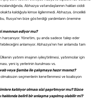
ı imzalandığında, Abhazya vatandaşlarının hakları ciddi
n sokakta kaldığıyla kimse ilgilenmedi. Abhazya, öncelikli
e bu, Rusya’nın bize gösterdiği yardımların önemine
sizi memnun ediyor mu?
 için harcanıyor. Yönetim, şu anda sadece talep eder
tebileceğini anlamıyor. Abhazya’nın her anlamda tam
kenin yatırım imajının iyileştirilmesi, yatırımcılar için
ası, yeni iş yerlerinin kurulması vs.
vab veya Şamba ile çalışmaya hazır mısınız?
ı olmaksızın seçmenlerin kenetlenmesi ve koalisyon
imlere katılıyor olması sizi şaşırtmıyor mu? Sizce
 hakkında belirli bir anlaşma yapılmış olabilir mi?