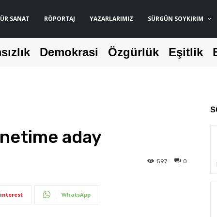
ÜR SANAT
RÖPORTAJ
YAZARLARIMIZ
SÜRGÜN SOYKIRIM
sızlık
Demokrasi
Özgürlük
Eşitlik
S
yönetime aday
597
0
interest
WhatsApp