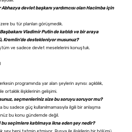
ar Abhazya devlet başkanı yardımcısı olan Hacimba için
ere bu tür planları görüşmedik.
aşbakanı Vladimir Putin de katıldı ve bir araya
mü, Kremlin’de destekleniyor musunuz?
tüm ve sadece devlet meselelerini konuştuk.
ı
rkesin programında yar alan şeylerin aynısı: açıklılık,
rtaklık ilişkilerinin gelişimi.
sunuz, seçmenleriniz size bu soru
yu soruyor mu?
 bu sadece güç kullanılmamasıyla ilgili bir anlaşma
enüz bu konu gündemde değil.
i bu seçimlere katılmaya ikna eden şey nedir?
 şey beni tatmin etmiyor, Rusya ile ilişkilerin bir bölümü