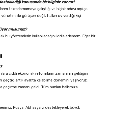
desteklediği konusunda bir bilginiz var mı?
ını tekrarlamamaya çalıştığı ve hiçbir adayı açıkça
netimi ile görüşen değil, halkın oy verdiği kişi
nüyor musunuz?
cak bu yöntemlerin kullanılacağını iddia edemem. Eğer bir
i
?
 onlara ciddi ekonomik reformların zamanının geldiğini
nı geçtik, artık ayakta kalabilme dönemini yaşıyoruz.
ta geçirme zamanı geldi. Tüm bunları halkımıza
tnerimiz. Rusya, Abhazya’yı destekleyerek büyük