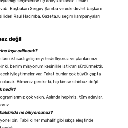
kanlığı seçimlerine üç aday katılacak: Devlet
kvab, Başbakan Sergey Şamba ve eski devlet başkanı
isi lideri Raul Hacimba. Gazeta.ru seçim kampanyaları
baz değil
ine inşa edilecek?
 beri iktisadi gelişmeyi hedefliyoruz ve planlarımızı
 ki, benim misyonum kesinlikle istikrarı sürdürmektir.
ecek iyileştirmeler var. Fakat bunlar çok büyük çapta
olacak. Bilmeniz gerekir ki, hiç kimse sihirbaz değil.
k nedir?
ogramlarımız çok yakın. Aslında hepimiz, tüm adaylar,
oruz.
 hakkında ne biliyorsunuz?
el biri. Tabii ki her muhalif gibi sıkça eleştiride
aydalı.