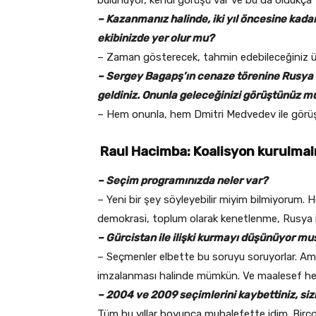
– Kazanmanız halinde, iki yıl öncesine kad
ekibinizde yer olur mu?
– Zaman gösterecek, tahmin edebileceğiniz üz
– Sergey Bagapş’ın cenaze törenine Rusya B
geldiniz. Onunla geleceğinizi görüştünüz 
– Hem onunla, hem Dmitri Medvedev ile görüş
Raul Hacimba: Koalisyon kurulmal
– Seçim programınızda neler var?
– Yeni bir şey söyleyebilir miyim bilmiyorum. He
demokrasi, toplum olarak kenetlenme, Rusya ile o
– Gürcistan ile ilişki kurmayı düşünüyor mu
– Seçmenler elbette bu soruyu soruyorlar. Ama
imzalanması halinde mümkün. Ve maalesef h
– 2004 ve 2009 seçimlerini kaybettiniz, siz
Tüm bu yıllar boyunca muhalefette idim. Birçok