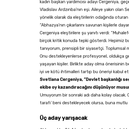
kadın başkan yardımcısı adayı Cergeniya, geçen
Vladislav Ardzınba’nın eşi. Aileye yakın olan 
yönelik olarak da eleştirilerin odağında otura
“Abhazya’nın çıkarlarını savunan kişilerle day
Cergeniya eleştirilere şu yanıtı verdi: “Muha
birçok kritik konuda tepki gösterdi. Hepimiz b
tanıyorum, prensipli bir siyasetçi. Toplumsal m
Onu destekleyenlerse profesyonel, oldukça gen
yaşayan kişiler. Birlikte aday olma önerisini
iyi ve kötü ihtimalleri tartıp bu öneriyi kabul et
Svetlana Cergeniya, “Devlet başkanlığı seç
ekibe oy kazandıracağını düşünüyor musun
Umuyorum bir sonraki adı daha kolay olacak. C
tarafı’ beni destekleyecek olursa, buna mutlu 
Üç aday yarışacak