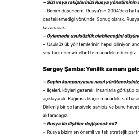
– Sizi veya rakiplerinizi Rusya yönetiminin 
– Benim düşüncem, Rusya’nın 2004’deki hatalar
desteklemediği yönünde. Sonuç olarak, Rusya yö
kazanacak.
– Oylamada usulsüzlük olabileceğini düşü
– Usulsüzlük yöntemlerinin hepsi biliniyor, an
şey fark edersek elbette mücadele edeceğiz.
Sergey Şamba: Yenilik zamanı geld
– Seçim kampanyasını nasıl yürüteceksiniz
– İlçeleri, köyleri gezerek, insanlarla görüşüp
açıklayarak. Bağımsızlık için mücadele safhası
Birikmiş bir potansiyele sahibiz ve bunu haya
aktaracağız.
– Rusya ile ilişkiler değişecek mi?
– Rusya bizim en önemli ve tek stratejik par