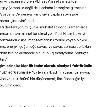
 yıl yaşamını yitiren Abhazya’nın efsanevi lideri
Sergey Şamba ile değil de Hacimba ile seçime girmesine
n Svetlana Cergeniya, kendisiyle yapılan söyleşide
anışma içindeyim” dedi.
lefeti destekliyorum, çünkü muhalefet doğru zamanlarda
undan dolayı minnettar olmalıyız… Raul Hacimba’yı iyi
enfaatleri kişisel menfaatlerinin üzerine koyan bir kişi.
ç, enerjik, çoğunluğu savaşı ve savaş sonrası zorlukları
n benim için beklenmedik olduğunu gizlemiyorum. Sonuçta
tim.”
imlerine katılan ilk kadın olarak, cinsiyet faktörünün
uz” sorusuna ise “
Birilerinin ilk adımı atması gerekiyor.
insiyet faktörünü hiç düşünmemiştim, ‘insanlığın iyi
olurum” dedi.