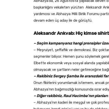
Abhazya’da, 26 Ağustosta yapılacak devlet baş
başkanlığını vekaleten yürüten Aleksandr An
yardımcısı ve Abhazya Milli Birlik Forumu part
devam eden üç aday ile de görüştü.
Aleksandr Ankvab: Hiç kimse sihir
– Seçim kampanyanız hangi prensipler üzer
– Meşruiyet, şeffaflık ve demokrasi. Biz çoktan
seçmenler biliyor. Hemen şunu söylemek gerekir
Elbette ekonomik veya sosyal alanda yapılabil
olmayacak ve şartların neler getireceğine bağlı 
– Rakibiniz Sergey Şamba ile aranızdaki far
Onun fikirlerini yorumlamak istemem, ancak pr
Abhazya’nın bağımsızlığı konusunda ısrar ediy
– Diğer rakibiniz, Raul Hacimba’nın planları
– Abhazya’nın kaderi ile meşgul ve çok profesyon
bulunuyor, kendi görüşü var ve bu da oldukça f