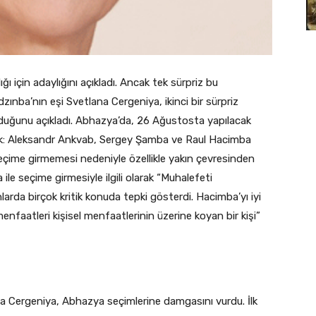
ğı için adaylığını açıkladı. Ancak tek sürpriz bu
dzınba’nın eşi Svetlana Cergeniya, ikinci bir sürpriz
duğunu açıkladı. Abhazya’da, 26 Ağustosta yapılacak
cak: Aleksandr Ankvab, Sergey Şamba ve Raul Hacimba
seçime girmemesi nedeniyle özellikle yakın çevresinden
ile seçime girmesiyle ilgili olarak “Muhalefeti
da birçok kritik konuda tepki gösterdi. Hacimba’yı iyi
enfaatleri kişisel menfaatlerinin üzerine koyan bir kişi”
na Cergeniya, Abhazya seçimlerine damgasını vurdu. İlk