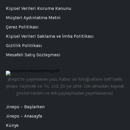
Kişisel Verileri Koruma Kanunu
Müşteri Aydınlatma Metni
Çerez Politikası
Kişisel Verileri Saklama ve İmha Politikası
Gizlilik Politikası
Mesafeli Satış Sözleşmesi
Jineps’te yayımlanan yazı, haber ve fotoğrafların telif hakkı
Jineps Yayıncılık ve Tic. Ltd. Şti.’ye aittir. İzin almadan, kaynak
göstermeden ve link paylaşmadan yayımlanamaz.
Jineps – Başlarken
Jineps – Anasayfa
Künye