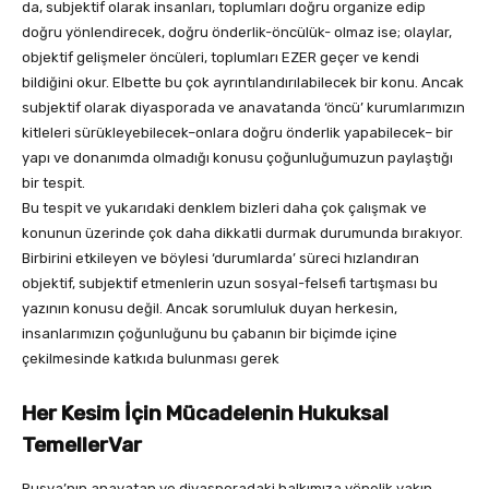
da, subjektif olarak insanları, toplumları doğru organize edip
doğru yönlendirecek, doğru önderlik-öncülük- olmaz ise; olaylar,
objektif gelişmeler öncüleri, toplumları EZER geçer ve kendi
bildiğini okur. Elbette bu çok ayrıntılandırılabilecek bir konu. Ancak
subjektif olarak diyasporada ve anavatanda ‘öncü’ kurumlarımızın
kitleleri sürükleyebilecek–onlara doğru önderlik yapabilecek– bir
yapı ve donanımda olmadığı konusu çoğunluğumuzun paylaştığı
bir tespit.
Bu tespit ve yukarıdaki denklem bizleri daha çok çalışmak ve
konunun üzerinde çok daha dikkatli durmak durumunda bırakıyor.
Birbirini etkileyen ve böylesi ‘durumlarda’ süreci hızlandıran
objektif, subjektif etmenlerin uzun sosyal-felsefi tartışması bu
yazının konusu değil. Ancak sorumluluk duyan herkesin,
insanlarımızın çoğunluğunu bu çabanın bir biçimde içine
çekilmesinde katkıda bulunması gerek
Her Kesim İçin Mücadelenin Hukuksal
TemellerVar
Rusya’nın anavatan ve diyasporadaki halkımıza yönelik yakın