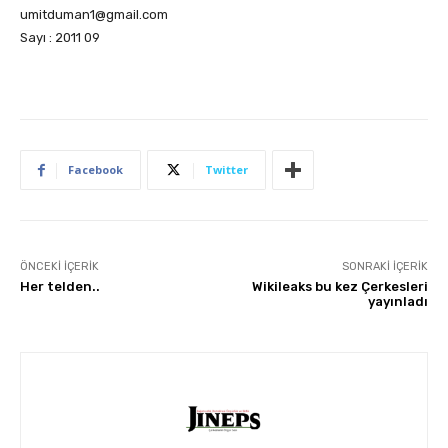
umitduman1@gmail.com
Sayı : 2011 09
Facebook
Twitter
ÖNCEKI İÇERIK
SONRAKI İÇERIK
Her telden..
Wikileaks bu kez Çerkesleri
yayınladı