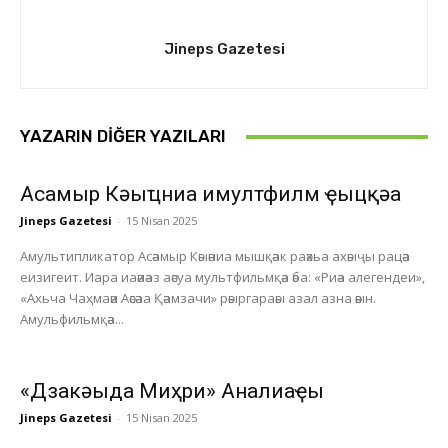
Jineps Gazetesi
YAZARIN DIĞER YAZILARI
Асҭамыр Кәыҵниа имултфилм ҿыцқәа
Jineps Gazetesi
-
15 Nisan 2025
Амультипликатор Асәамыр Кәыәниа мышқәак раәхьа ахәыҷы рацәа
еизигеит. Иара иаәиәаз аәсуа мультфильмқәа әба: «Риәа алегендеи»,
«Ахьча Чаҳмаәи Аәсәаа Қәамзачи» рәыргараәы азал азна әәын.
Амульфильмқәа...
«Дзакәыда Миҳри» Анҭалиаҿы
Jineps Gazetesi
-
15 Nisan 2025