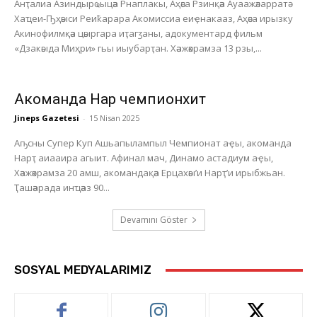
Анҭалиа Азиндырҩыцәа Рнаплакы, Аҳәса Рзинқәа Ауаажәларратә
Хаҵеи-Ҧҳәыси Реиҟарара Акомиссиа еиҿнакааз, Аҳәса ирызку
Акинофилмқәа цәыргара иҭагӡаны, адокументард фильм
«Дзакәыда Миҳри» гьы иыубарҭан. Хәажәкрамза 13 рзы,...
Акоманда Нарҭ чемпионхит
Jineps Gazetesi
-
15 Nisan 2025
Аҧсны Супер Куп Ашьапылампыл Чемпионат аҿы, акоманда
Нарҭ аиааира агыит. Афинал мач, Динамо астадиум аҿы,
Хәажәкрамза 20 амш, акомандақәа Ерцахәы’и Нарҭ’и ирыбжьан.
Ҭашәарада инҵәаз 90...
Devamını Göster
SOSYAL MEDYALARIMIZ