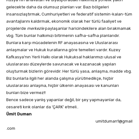
gelecekte daha da olumsuz planları var. Bazı bölgeleri
insansızlaştırmak, Cumhuriyetleri ve federatif sistemin-kalan-tüm
avantajlarını kaldırmak, ekonomik olarak her türlü faaliyet ve
projelerde
merkezle
paylaşanlar haricindekilere alan bırakmamak
vbg. Tüm bunlar halkımızı bitirmenin safha-safha planlarıdır.
Bunlara karşı mücadelenin RF anayasasına ve Uluslararası
anlaşmalar ve Hukuk kurallarına göre temelleri vardır. Kuzey
Kafkasya’nın Yerli Halkı olarak Hukuksal haklarımızı ulusal ve
uluslararası düzeylerde savunacak ve kazanacak yapıları
oluşturmak bizlerin görevidir. Her türlü yasa, anlaşma, madde vbg.
Biz bunlarla ilgili her alanda çalışma yürütmedikçe, hiçbir
uluslararası anlaşma, hiçbir ülkenin anayasası ve kanunları
bunları bize vermez!!
Bence sadece yanlış yapanlar değil, bir şey yapmayanlar da,
cesareti kırık olanlar da ‘ÇARK’ etmeli..
Ümit Duman
umitduman1@gmail
.com