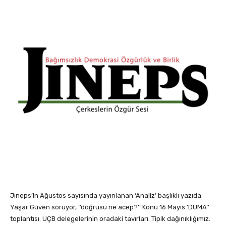
Jıneps’in Ağustos sayısında yayınlanan ‘Analiz’ başlıklı yazıda
Yaşar Güven soruyor, ‘‘doğrusu ne acep?’’ Konu 16 Mayıs ‘DUMA’’
toplantısı. UÇB delegelerinin oradaki tavırları. Tipik dağınıklığımız.