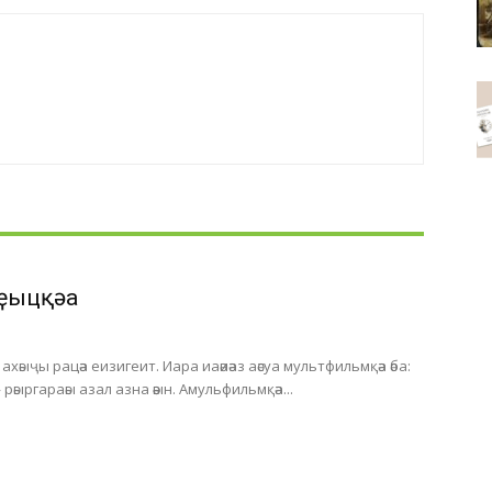
ҿыцқәа
хәыҷы рацәа еизигеит. Иара иаәиәаз аәсуа мультфильмқәа әба:
 рәыргараәы азал азна әәын. Амульфильмқәа...