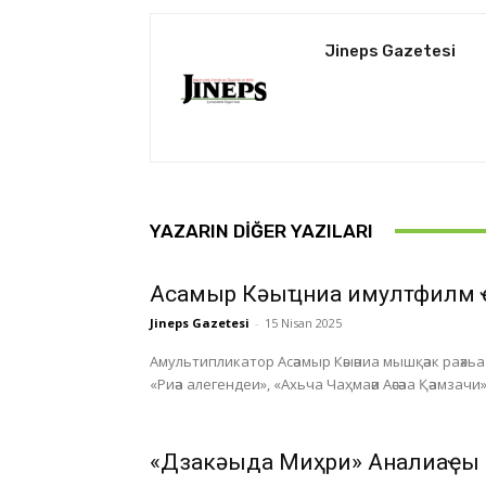
Jineps Gazetesi
YAZARIN DIĞER YAZILARI
Асҭамыр Кәыҵниа имултфилм 
Jineps Gazetesi
-
15 Nisan 2025
Амультипликатор Асәамыр Кәыәниа мышқәак раәхьа а
«Риәа алегендеи», «Ахьча Чаҳмаәи Аәсәаа Қәамзачи»
«Дзакәыда Миҳри» Анҭалиаҿы