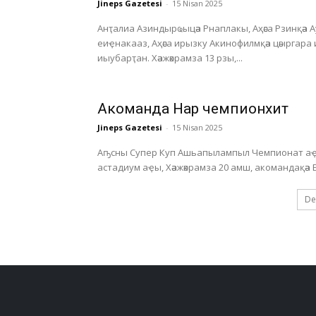
Jineps Gazetesi
-
15 Nisan 2025
Анҭалиа Азиндырҩыцәа Рнаплакы, Аҳәса Рзинқәа 
еиҿнакааз, Аҳәса ирызку Акинофилмқәа цәыргара
иыубарҭан. Хәажәкрамза 13 рзы,...
Акоманда Нарҭ чемпионхит
Jineps Gazetesi
-
15 Nisan 2025
Аҧсны Супер Куп Ашьапылампыл Чемпионат аҿы
De