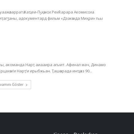
Ауаажәларратә Хаҵеи-Ҧҳәыси Реиҟарара Акомиссиа
 иҭагӡаны, адокументард фильм «Дзакәыда Миҳри» гьы
, акоманда Нарҭ аиааира агыит. Афинал мач, Динамо
астадиум аҿы, Хәажәкрамза 20 амш, акомандақәа Ерцахәы’и Нарҭ’и ирыбжьан. Ҭашәарада инҵәаз 90...
vamını Göster