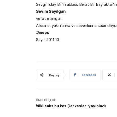
Sevgi Tülay Bir’in ablası, Berat Bir Bayraktar’ı
Sevim Sayılgan
vefat etmiştir.
Ailesine, yakınlarına ve sevenlerine sabır diliyo
Jıneps
Sayı : 2011 10
Facebook
Paylaş
ÖNCEKI İÇERIK
Wikileaks bu kez Çerkesleri yayınladı