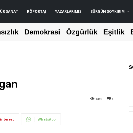
ÜR SANAT
RÖPORTAJ
YAZARLARIMIZ
SÜRGÜN SOYKIRIM
sızlık
Demokrasi
Özgürlük
Eşitlik
S
lgan
682
0
interest
WhatsApp