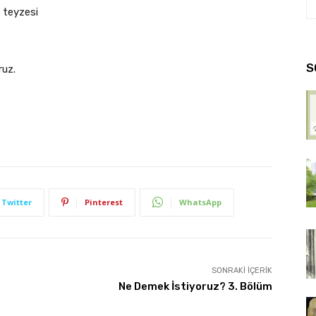
n teyzesi
S
ruz.
Twitter
Pinterest
WhatsApp
SONRAKI İÇERIK
Ne Demek İstiyoruz? 3. Bölüm