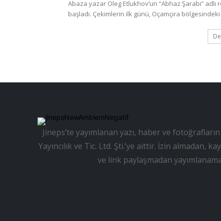
Abaza yazar Oleg Etlukhov’un “Abhaz Şarabı” adlı 
başladı. Çekimlerin ilk günü, Oçamçıra bölgesindeki 
De
Jineps’te yayımlanan yazı, haber ve fotoğrafların 
Yayıncılık ve Tic. Ltd. Şti.’ye aittir. İzin almadan
ve link paylaşmadan yayımlanama