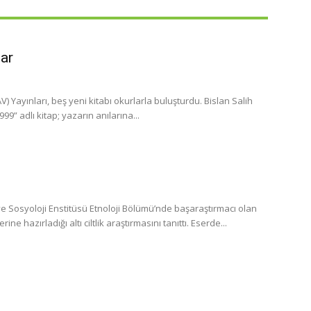
lar
 Yayınları, beş yeni kitabı okurlarla buluşturdu. Bislan Salih
” adlı kitap; yazarın anılarına...
 Sosyoloji Enstitüsü Etnoloji Bölümü’nde başaraştırmacı olan
 hazırladığı altı ciltlik araştırmasını tanıttı. Eserde...