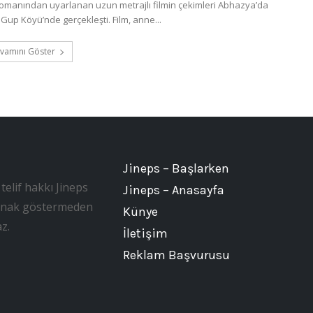
romanından uyarlanan uzun metrajlı filmin çekimleri Abhazya’da
Gup Köyü’nde gerçekleşti. Film, anne...
vamını Göster
Jineps – Başlarken
telif hakkı Jineps
Jineps – Anasayfa
, kaynak göstermeden
Künye
z.
İletişim
Reklam Başvurusu