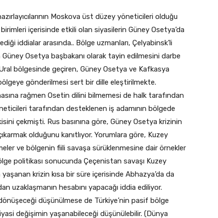
zırlayıcılarının Moskova üst düzey yöneticileri olduğu
imleri içerisinde etkili olan siyasilerin Güney Osetya’da
iği iddialar arasında.. Bölge uzmanları, Çelyabinsk’li
 Güney Osetya başbakanı olarak tayin edilmesini darbe
ı Ural bölgesinde geçiren, Güney Osetya ve Kafkasya
bölgeye gönderilmesi sert bir dille eleştirilmekte.
sına rağmen Osetin dilini bilmemesi de halk tarafından
öneticileri tarafından desteklenen iş adamının bölgede
isini çekmişti. Rus basınına göre, Güney Osetya krizinin
 çıkarmak olduğunu kanıtlıyor. Yorumlara göre, Kuzey
ler ve bölgenin fiili savaşa sürüklenmesine dair örnekler
bölge politikası sonucunda Çeçenistan savaşı Kuzey
aşanan krizin kısa bir süre içerisinde Abhazya’da da
dan uzaklaşmanın hesabını yapacağı iddia ediliyor.
le dönüşeceği düşünülmese de Türkiye’nin pasif bölge
iyasi değişimin yaşanabileceği düşünülebilir. (Dünya