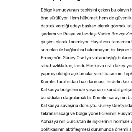
Bölge kamuoyunun tepkisini çeken bu olayın ha
öne sürülüyor. Hem hükümet hem de güvenlik bir
destek verdiği adayı başkan olarak görmek isted
işadamı ve Rusya vatandaşı Vadim Brovçev’in
girişimi olarak tanımlıyor. Hayatının tamamın
sorunları ile bağlantısı bulunmayan bir kişinin 
Brovçev’in Güney Osetya vatandaşlığı bulunma
rahatsızlıkla karşılandı. Moskova üst düzey y
yapmış olduğu açıklamalar yerel basınının tepk
Kremlin tarafından hazırlanması, hedefin kriz
Kafkasya bölgelerinde yaşanan skandal gelişme
bu iddiaları doğrulamakta. Kremlin sarayının 
Kafkasya savaşına dönüştü. Güney Osetya’da y
tekrarlanacağı ve bölge yöneticilerinin Rusya’
Abhazya’nın Gürcistan ile ilişkilerinin norma
politikasının aktifleşmesi durumunda önemli s