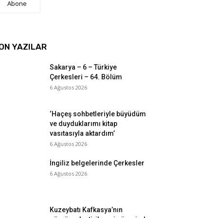
Abone
ON YAZILAR
Sakarya – 6 – Türkiye
Çerkesleri – 64. Bölüm
6 Ağustos 2026
‘Haçeş sohbetleriyle büyüdüm
ve duyduklarımı kitap
vasıtasıyla aktardım’
6 Ağustos 2026
İngiliz belgelerinde Çerkesler
6 Ağustos 2026
Kuzeybatı Kafkasya’nın