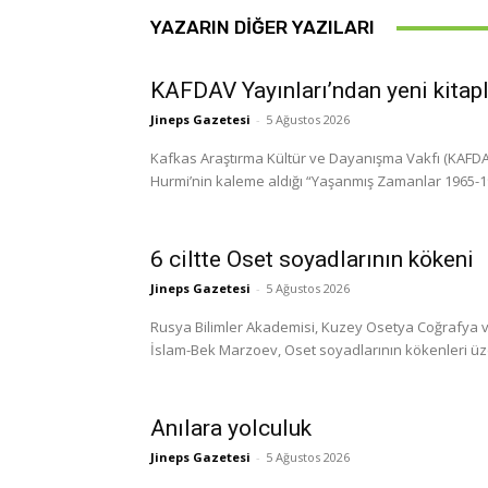
YAZARIN DIĞER YAZILARI
KAFDAV Yayınları’ndan yeni kitap
Jineps Gazetesi
-
5 Ağustos 2026
Kafkas Araştırma Kültür ve Dayanışma Vakfı (KAFDAV)
Hurmi’nin kaleme aldığı “Yaşanmış Zamanlar 1965-1999
6 ciltte Oset soyadlarının kökeni
Jineps Gazetesi
-
5 Ağustos 2026
Rusya Bilimler Akademisi, Kuzey Osetya Coğrafya ve
İslam-Bek Marzoev, Oset soyadlarının kökenleri üzerine
Anılara yolculuk
Jineps Gazetesi
-
5 Ağustos 2026