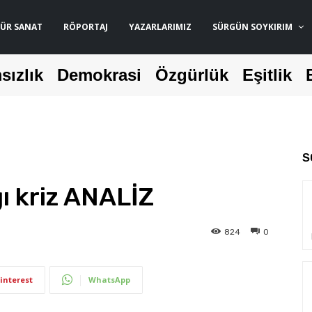
ÜR SANAT
RÖPORTAJ
YAZARLARIMIZ
SÜRGÜN SOYKIRIM
sızlık
Demokrasi
Özgürlük
Eşitlik
S
ğı kriz ANALİZ
824
0
interest
WhatsApp