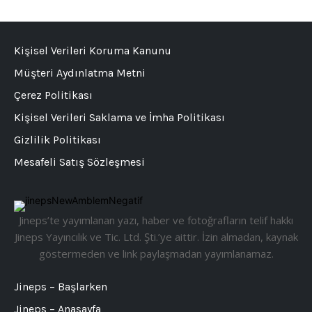
Kişisel Verileri Koruma Kanunu
Müşteri Aydınlatma Metni
Çerez Politikası
Kişisel Verileri Saklama ve İmha Politikası
Gizlilik Politikası
Mesafeli Satış Sözleşmesi
Jineps’te yayımlanan yazı, haber ve fotoğrafların telif hakkı
Jineps Yayıncılık ve Tic. Ltd. Şti.’ye aittir. İzin almadan, kaynak
göstermeden ve link paylaşmadan yayımlanamaz.
Jineps – Başlarken
Jineps – Anasayfa