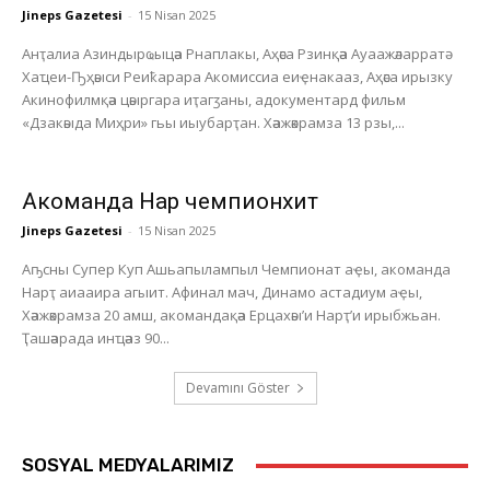
Jineps Gazetesi
-
15 Nisan 2025
Анҭалиа Азиндырҩыцәа Рнаплакы, Аҳәса Рзинқәа Ауаажәларратә
Хаҵеи-Ҧҳәыси Реиҟарара Акомиссиа еиҿнакааз, Аҳәса ирызку
Акинофилмқәа цәыргара иҭагӡаны, адокументард фильм
«Дзакәыда Миҳри» гьы иыубарҭан. Хәажәкрамза 13 рзы,...
Акоманда Нарҭ чемпионхит
Jineps Gazetesi
-
15 Nisan 2025
Аҧсны Супер Куп Ашьапылампыл Чемпионат аҿы, акоманда
Нарҭ аиааира агыит. Афинал мач, Динамо астадиум аҿы,
Хәажәкрамза 20 амш, акомандақәа Ерцахәы’и Нарҭ’и ирыбжьан.
Ҭашәарада инҵәаз 90...
Devamını Göster
SOSYAL MEDYALARIMIZ