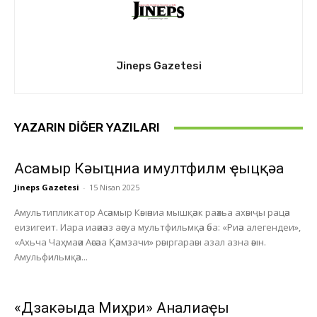
Jineps Gazetesi
YAZARIN DIĞER YAZILARI
Асҭамыр Кәыҵниа имултфилм ҿыцқәа
Jineps Gazetesi
-
15 Nisan 2025
Амультипликатор Асәамыр Кәыәниа мышқәак раәхьа ахәыҷы рацәа
еизигеит. Иара иаәиәаз аәсуа мультфильмқәа әба: «Риәа алегендеи»,
«Ахьча Чаҳмаәи Аәсәаа Қәамзачи» рәыргараәы азал азна әәын.
Амульфильмқәа...
«Дзакәыда Миҳри» Анҭалиаҿы