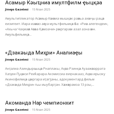
Асҭамыр Кәыҵниа имултфилм ҿыцқәа
Jineps Gazetesi
-
15 Nisan 2025
Амультипликатор Асәамыр Кәыәниа мышқәак раәхьа ахәыҷы рацәа
еизигеит. Иара иаәиәаз аәсуа мультфильмқәа әба: «Риәа алегендеи»,
«Ахьча Чаҳмаәи Аәсәаа Қәамзачи» рәыргараәы азал азна әәын.
Амульфильмқәа...
«Дзакәыда Миҳри» Анҭалиаҿы
Jineps Gazetesi
-
15 Nisan 2025
Анҭалиа Азиндырҩыцәа Рнаплакы, Аҳәса Рзинқәа Ауаажәларратә
Хаҵеи-Ҧҳәыси Реиҟарара Акомиссиа еиҿнакааз, Аҳәса ирызку
Акинофилмқәа цәыргара иҭагӡаны, адокументард фильм
«Дзакәыда Миҳри» гьы иыубарҭан. Хәажәкрамза 13 рзы,...
Акоманда Нарҭ чемпионхит
Jineps Gazetesi
-
15 Nisan 2025