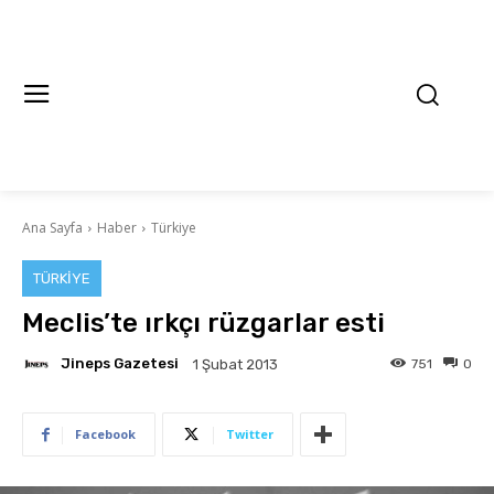
Ana Sayfa
Haber
Türkiye
TÜRKIYE
Meclis’te ırkçı rüzgarlar esti
Jineps Gazetesi
751
0
1 Şubat 2013
Facebook
Twitter