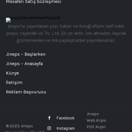
Mesafeli Satış Sözleşmesi
Jineps’te yayımlanan yazı, haber ve fotoğrafların telif hakkı
Jineps Yayıncılık ve Tic. Ltd. Şti.’ye aittir. İzin almadan, kaynak
göstermeden ve link paylaşmadan yayımlanamaz.
Jineps – Başlarken
Jineps – Anasayfa
Künye
İletişim
Reklam Başvurusu
Jineps
Facebook
Web Arşivi
© 2023 Jineps
PDF Arşivi
Instagram