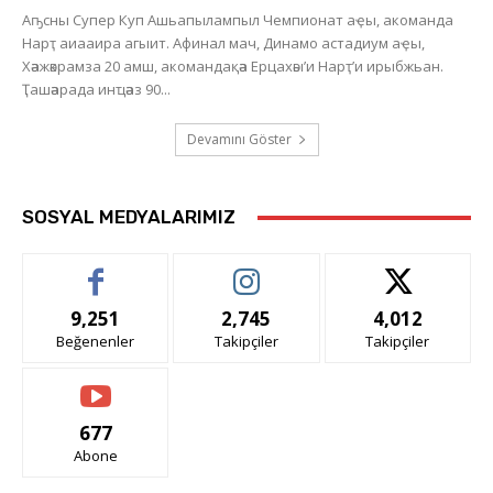
Аҧсны Супер Куп Ашьапылампыл Чемпионат аҿы, акоманда
Нарҭ аиааира агыит. Афинал мач, Динамо астадиум аҿы,
Хәажәкрамза 20 амш, акомандақәа Ерцахәы’и Нарҭ’и ирыбжьан.
Ҭашәарада инҵәаз 90...
Devamını Göster
SOSYAL MEDYALARIMIZ
9,251
2,745
4,012
Beğenenler
Takipçiler
Takipçiler
677
Abone