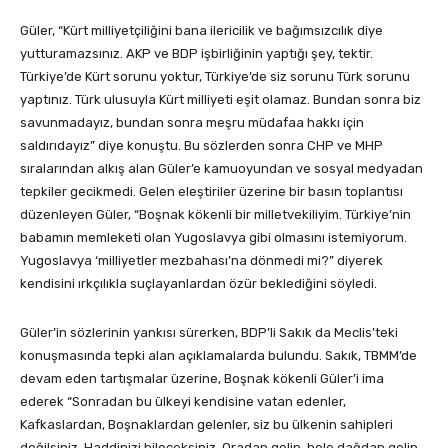
Güler, “Kürt milliyetçiliğini bana ilericilik ve bağımsızcılık diye
yutturamazsınız. AKP ve BDP işbirliğinin yaptığı şey, tektir.
Türkiye’de Kürt sorunu yoktur, Türkiye’de siz sorunu Türk sorunu
yaptınız. Türk ulusuyla Kürt milliyeti eşit olamaz. Bundan sonra biz
savunmadayız, bundan sonra meşru müdafaa hakkı için
saldırıdayız” diye konuştu. Bu sözlerden sonra CHP ve MHP
sıralarından alkış alan Güler’e kamuoyundan ve sosyal medyadan
tepkiler gecikmedi. Gelen eleştiriler üzerine bir basın toplantısı
düzenleyen Güler, “Boşnak kökenli bir milletvekiliyim. Türkiye’nin
babamın memleketi olan Yugoslavya gibi olmasını istemiyorum.
Yugoslavya ‘milliyetler mezbahası’na dönmedi mi?” diyerek
kendisini ırkçılıkla suçlayanlardan özür beklediğini söyledi.
Güler’in sözlerinin yankısı sürerken, BDP’li Sakık da Meclis’teki
konuşmasında tepki alan açıklamalarda bulundu. Sakık, TBMM’de
devam eden tartışmalar üzerine, Boşnak kökenli Güler’i ima
ederek “Sonradan bu ülkeyi kendisine vatan edenler,
Kafkaslardan, Boşnaklardan gelenler, siz bu ülkenin sahipleri
değilsiniz. Haddinizi bileceksiniz. Oradan gelip, hele dağdan gelip