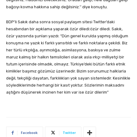
bağcıyı kovma hakkına sahip değilsiniz.’’ diye konuştu.
BDP’li Sakık daha sonra sosyal paylaşım sitesi Twitter’daki
hesabından bir açıklama yaparak özür diledi:özür diledi. Sakık,
özür yazısında şunları yazdı: “Dün genel kurulda yapmış olduğum
konuşma ne yazık ki farklı yansıtıldı ve farklı noktalara çekildi. Biz
her türlü ırkçılığa, ayrımcılığa, asimilasyona, baskıya ve zulme
maruz kalmış bir halkın temsilcileri olarak asla ırkçı-milliyetçi bir
tutum içerisinde olmadık, olmayız. Türkiye’deki bütün farklı etnik
kimlikler başımız gözümüz üzerinedir. Bizim sorunumuz halklarla
değil, tekçiliği dayatan, farklılıkları yok sayan sistemledir. Kesinlikle
söylediklerimde herhangi bir kasıt yoktur. Sözlerimin maksadını
aştığını düşünerek incinen her kim var ise özür dilerim”
Facebook
Twitter