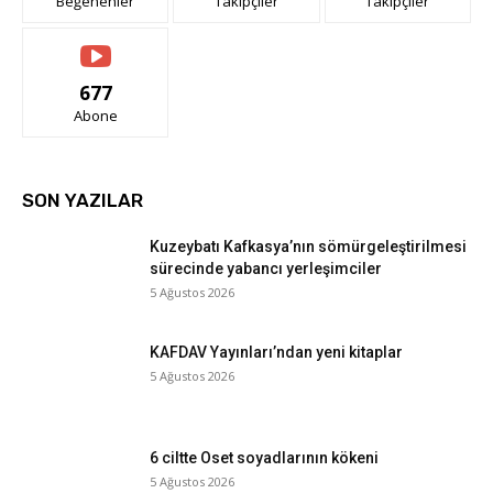
Beğenenler
Takipçiler
Takipçiler
677
Abone
SON YAZILAR
Kuzeybatı Kafkasya’nın sömürgeleştirilmesi
sürecinde yabancı yerleşimciler
5 Ağustos 2026
KAFDAV Yayınları’ndan yeni kitaplar
5 Ağustos 2026
6 ciltte Oset soyadlarının kökeni
5 Ağustos 2026