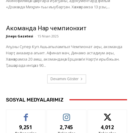
Акинофилмқәа цәыргара иҭагӡаны, адокументард фильм
«Дзакәыда Миҳри» гьы иыубарҭан. Хәажәкрамза 13 рзы,...
Акоманда Нарҭ чемпионхит
Jineps Gazetesi
-
15 Nisan 2025
Аҧсны Супер Куп Ашьапылампыл Чемпионат аҿы, акоманда
Нарҭ аиааира агыит. Афинал мач, Динамо астадиум аҿы,
Хәажәкрамза 20 амш, акомандақәа Ерцахәы’и Нарҭ’и ирыбжьан.
Ҭашәарада инҵәаз 90...
Devamını Göster
SOSYAL MEDYALARIMIZ
9,251
2,745
4,012