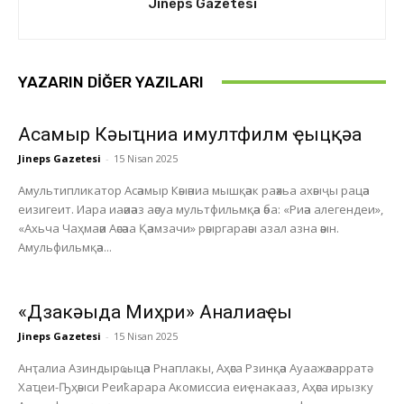
Jineps Gazetesi
YAZARIN DIĞER YAZILARI
Асҭамыр Кәыҵниа имултфилм ҿыцқәа
Jineps Gazetesi
-
15 Nisan 2025
Амультипликатор Асәамыр Кәыәниа мышқәак раәхьа ахәыҷы рацәа
еизигеит. Иара иаәиәаз аәсуа мультфильмқәа әба: «Риәа алегендеи»,
«Ахьча Чаҳмаәи Аәсәаа Қәамзачи» рәыргараәы азал азна әәын.
Амульфильмқәа...
«Дзакәыда Миҳри» Анҭалиаҿы
Jineps Gazetesi
-
15 Nisan 2025
Анҭалиа Азиндырҩыцәа Рнаплакы, Аҳәса Рзинқәа Ауаажәларратә
Хаҵеи-Ҧҳәыси Реиҟарара Акомиссиа еиҿнакааз, Аҳәса ирызку