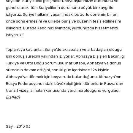
söyledi: “Suriye’deki gelişmeleri, soydaşlarımızın durumunu ve
genel olarak tüm Suriyelilerin durumunu büyük bir kaygı ile
izliyoruz. Suriye halkının yaşamındaki bu zorlu dönemin bir an
önce sona ermesini ve ülkede barış ve düzenin tesis edilmesini
diliyoruz. Burada kendinizi evinizde, yurdunuzda hissetmenizi
istiyoruz.”
Toplantıya katılanlar, Suriye’de akrabaları ve arkadaşları olduğu
için dönüş sürecini yakından izliyorlar. Abhazya Dışişleri Bakanlığı
Türkiye ve Orta Doğu Sorumlusu Inar Gitsba, Abhazya’ya dönüş
sürecinin devam ettiğini, son iki gün içerisinde 126 kişinin
Abhazya’ya dönmek için başvuruda bulunduğunu, Abhazya’nın
Rusya Federasyonu’ndaki büyükelçiliğinin dönenlerin Rusya’dan
transit vizesi almaları konusunda yardımcı olduğunu vurguladı.
(kaffed)
Sayı : 2013 03