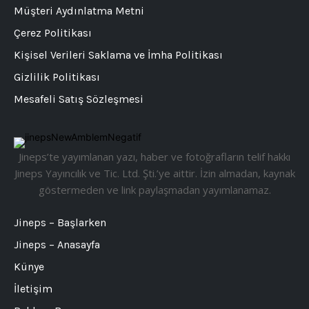
Müşteri Aydınlatma Metni
Çerez Politikası
Kişisel Verileri Saklama ve İmha Politikası
Gizlilik Politikası
Mesafeli Satış Sözleşmesi
Jineps’te yayımlanan yazı, haber ve fotoğrafların telif hakkı
Jineps Yayıncılık ve Tic. Ltd. Şti.’ye aittir. İzin almadan, kaynak
göstermeden ve link paylaşmadan yayımlanamaz.
Jineps – Başlarken
Jineps – Anasayfa
Künye
İletişim