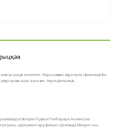
ҿыцқәа
хәыҷы рацәа еизигеит. Иара иаәиәаз аәсуа мультфильмқәа әба:
 рәыргараәы азал азна әәын. Амульфильмқәа...
Ауаажәларратә Хаҵеи-Ҧҳәыси Реиҟарара Акомиссиа
 иҭагӡаны, адокументард фильм «Дзакәыда Миҳри» гьы