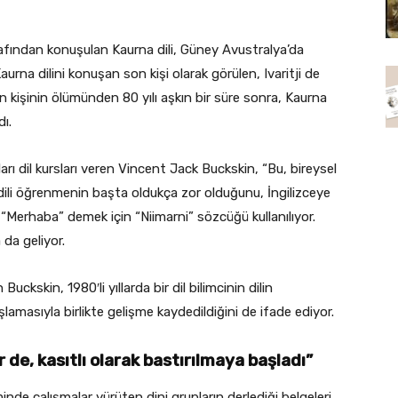
rafından konuşulan Kaurna dili, Güney Avustralya’da
aurna dilini konuşan son kişi olarak görülen, Ivaritji de
n kişinin ölümünden 80 yılı aşkın bir süre sonra, Kaurna
ı.
arı dil kursları veren Vincent Jack Buckskin, “Bu, bireysel
in, dili öğrenmenin başta oldukça zor olduğunu, İngilizceye
“Merhaba” demek için “Niimarni” sözcüğü kullanılıyor.
da geliyor.
 Buckskin, 1980′li yıllarda bir dil bilimcinin dilin
aşlamasıyla birlikte gelişme kaydedildiğini de ifade ediyor.
r de, kasıtlı olarak bastırılmaya başladı”
inde çalışmalar yürüten dini grupların derlediği belgeleri