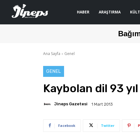
HABER
ARAŞTIRMA
KÜLT
Bağım
Ana Sayfa
Genel
GENEL
Kaybolan dil 93 yıl
Jineps Gazetesi
1 Mart 2013
Facebook
Twitter
P