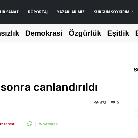
ÜR SANAT
RÖPORTAJ
YAZARLARIMIZ
SÜRGÜN SOYKIRIM
sızlık
Demokrasi
Özgürlük
Eşitlik
S
 sonra canlandırıldı
672
0
interest
WhatsApp