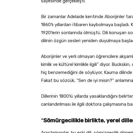
sayesinde gerçekleşti.
Bir zamanlar Adelaide kentinde Aborijinler ta
1860′lı yıllardan itibaren kaybolmaya başladı. K
1920′lerin sonlarında ölmüştü. Dili konuşan so
dilinin özgün sesleri yeniden duyulmaya başlad
Aborijinler ve yerli olmayan öğrencilere akşaml
kimlik ve kültürel kimlikle ilgili” diyor. Bucksk
hiç benzemediğini de söylüyor. Kaurna dilinde 
Fakat bu sözcük, “Sen de iyi misin?” anlamına 
Dillerinin 1800′lü yıllarda yasaklandığını belirten
canlandırılması ile ilgili doktora çalışmasına b
“
Sömürgecilikle birlikte, yerel dille
Araştırmacılar, bu eski dili, sömürgecilik dönem