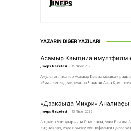
YAZARIN DIĞER YAZILARI
Асҭамыр Кәыҵниа имултфилм 
Jineps Gazetesi
-
15 Nisan 2025
Амультипликатор Асәамыр Кәыәниа мышқәак раәхьа а
«Риәа алегендеи», «Ахьча Чаҳмаәи Аәсәаа Қәамзачи»
«Дзакәыда Миҳри» Анҭалиаҿы
Jineps Gazetesi
-
15 Nisan 2025
Анҭалиа Азиндырҩыцәа Рнаплакы, Аҳәса Рзинқәа 
еиҿнакааз, Аҳәса ирызку Акинофилмқәа цәыргара