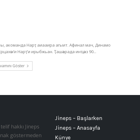
, акоманда Нарҭ аиааира агыит. Афинал мач, Динамо
астадиум аҿы, Хәажәкрамза 20 амш, акомандақәа Ерцахәы’и Нарҭ’и ирыбжьан. Ҭашәарада инҵәаз 90...
vamını Göster
Jineps – Başlarken
telif hakkı Jineps
Jineps – Anasayfa
, kaynak göstermeden
Künye