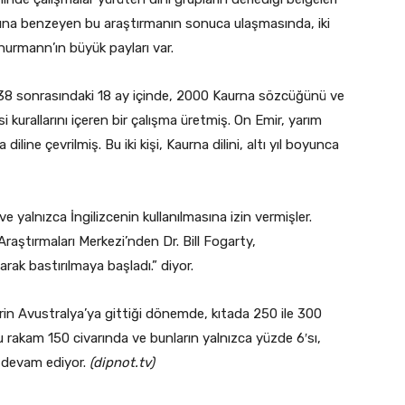
masına benzeyen bu araştırmanın sonuca ulaşmasında, iki
urmann’ın büyük payları var.
1838 sonrasındaki 18 ay içinde, 2000 Kaurna sözcüğünü ve
i kurallarını içeren bir çalışma üretmiş. On Emir, yarım
iline çevrilmiş. Bu iki kişi, Kaurna dilini, altı yıl boyunca
e yalnızca İngilizcenin kullanılmasına izin vermişler.
Araştırmaları Merkezi’nden Dr. Bill Fogarty,
olarak bastırılmaya başladı.” diyor.
rin Avustralya’ya gittiği dönemde, kıtada 250 ile 300
 rakam 150 civarında ve bunların yalnızca yüzde 6′sı,
a devam ediyor.
(dipnot.tv)