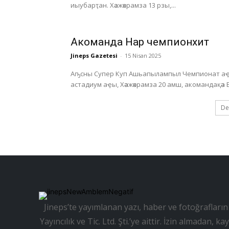
иыубарҭан. Хәажәкрамза 13 рзы,...
Акоманда Нарҭ чемпионхит
Jineps Gazetesi
-
15 Nisan 2025
Аҧсны Супер Куп Ашьапылампыл Чемпионат аҿы
De
Jineps’te yayımlanan yazı, haber ve fotoğrafların 
Yayıncılık ve Tic. Ltd. Şti.’ye aittir. İzin almadan