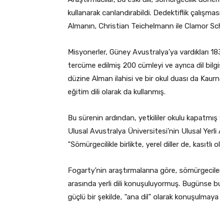
kullanarak canlandırabildi. Dedektiflik çalış
Almanın, Christian Teichelmann ile Clamor Sch
Misyonerler, Güney Avustralya’ya vardıkları 
tercüme edilmiş 200 cümleyi ve ayrıca dil bilgis
düzine Alman ilahisi ve bir okul duası da Kaurna d
eğitim dili olarak da kullanmış.
Bu sürenin ardından, yetkililer okulu kapatmış v
Ulusal Avustralya Üniversitesi’nin Ulusal Yerli 
“Sömürgecilikle birlikte, yerel diller de, kasıtlı 
Fogarty’nin araştırmalarına göre, sömürgecile
arasında yerli dili konuşuluyormuş. Bugünse bu
güçlü bir şekilde, “ana dil” olarak konuşulmay