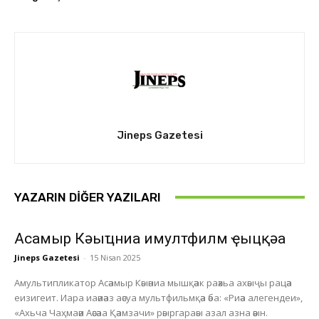
Jineps Gazetesi
YAZARIN DIĞER YAZILARI
Асҭамыр Кәыҵниа имултфилм ҿыцқәа
Jineps Gazetesi
-
15 Nisan 2025
Амультипликатор Асәамыр Кәыәниа мышқәак раәхьа ахәыҷы рацәа
еизигеит. Иара иаәиәаз аәсуа мультфильмқәа әба: «Риәа алегендеи»,
«Ахьча Чаҳмаәи Аәсәаа Қәамзачи» рәыргараәы азал азна әәын.