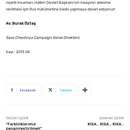
niyetli insanları, Halkın Devlet Başkanı’nın naaşının ailesine
verilmesi için Rus hükümetine baskı yapmaya davet ediyoruz!
Av. Burak Öztaş
Save Chechnya Campaign Genel Direktörü
Sayı : 2013 04
Facebook
Twitter
ÖNCEKI İÇERIK
SONRAKI İÇERIK
“Farklılıklarımız
KISA… KISA… KISA…
zenginleştirilmeli”