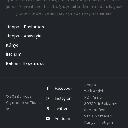
Jineps Yayıncılık ve Tic. Ltd. Şti.’ye aittir. İzin almadan, kaynak
göstermeden ve link paylaşmadan yayımlanamaz.
Jineps – Başlarken
Jineps – Anasayfa
Künye
İletişim
Reklam Başvurusu
Jineps
Facebook
Web Arşivi
© 2023 Jineps
PDF Arşivi
Instagram
Yayıncılık ve Tic. Ltd.
2025 Yılı Reklam-
Twitter
Şti
İlan Tarifesi
Satış Noktaları
Youtube
Künye
İletişim