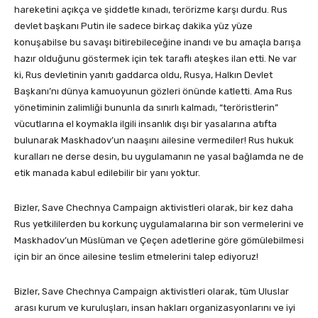
hareketini açıkça ve şiddetle kınadı, terörizme karşı durdu. Rus
devlet başkanı Putin ile sadece birkaç dakika yüz yüze
konuşabilse bu savaşı bitirebileceğine inandı ve bu amaçla barışa
hazır olduğunu göstermek için tek taraflı ateşkes ilan etti. Ne var
ki, Rus devletinin yanıtı gaddarca oldu, Rusya, Halkın Devlet
Başkanı’nı dünya kamuoyunun gözleri önünde katletti. Ama Rus
yönetiminin zalimliği bununla da sınırlı kalmadı, “teröristlerin”
vücutlarına el koymakla ilgili insanlık dışı bir yasalarına atıfta
bulunarak Maskhadov’un naaşını ailesine vermediler! Rus hukuk
kuralları ne derse desin, bu uygulamanın ne yasal bağlamda ne de
etik manada kabul edilebilir bir yanı yoktur.
Bizler, Save Chechnya Campaign aktivistleri olarak, bir kez daha
Rus yetkililerden bu korkunç uygulamalarına bir son vermelerini ve
Maskhadov’un Müslüman ve Çeçen adetlerine göre gömülebilmesi
için bir an önce ailesine teslim etmelerini talep ediyoruz!
Bizler, Save Chechnya Campaign aktivistleri olarak, tüm Uluslar
arası kurum ve kuruluşları, insan hakları organizasyonlarını ve iyi