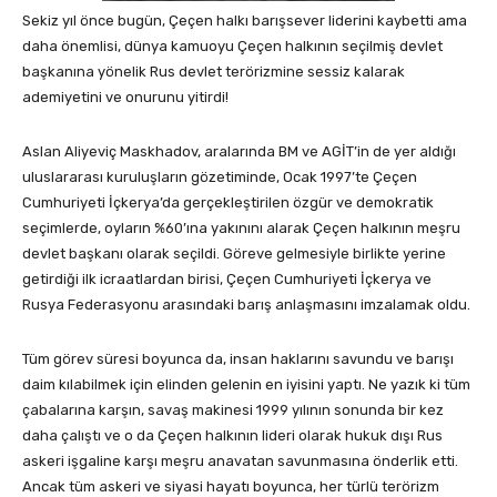
Sekiz yıl önce bugün, Çeçen halkı barışsever liderini kaybetti ama
daha önemlisi, dünya kamuoyu Çeçen halkının seçilmiş devlet
başkanına yönelik Rus devlet terörizmine sessiz kalarak
ademiyetini ve onurunu yitirdi!
Aslan Aliyeviç Maskhadov, aralarında BM ve AGİT’in de yer aldığı
uluslararası kuruluşların gözetiminde, Ocak 1997’te Çeçen
Cumhuriyeti İçkerya’da gerçekleştirilen özgür ve demokratik
seçimlerde, oyların %60’ına yakınını alarak Çeçen halkının meşru
devlet başkanı olarak seçildi. Göreve gelmesiyle birlikte yerine
getirdiği ilk icraatlardan birisi, Çeçen Cumhuriyeti İçkerya ve
Rusya Federasyonu arasındaki barış anlaşmasını imzalamak oldu.
Tüm görev süresi boyunca da, insan haklarını savundu ve barışı
daim kılabilmek için elinden gelenin en iyisini yaptı. Ne yazık ki tüm
çabalarına karşın, savaş makinesi 1999 yılının sonunda bir kez
daha çalıştı ve o da Çeçen halkının lideri olarak hukuk dışı Rus
askeri işgaline karşı meşru anavatan savunmasına önderlik etti.
Ancak tüm askeri ve siyasi hayatı boyunca, her türlü terörizm