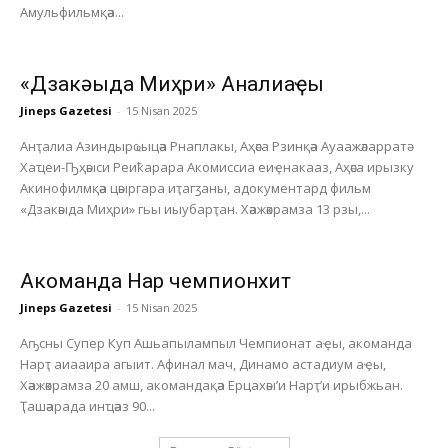
Амульфильмқәа...
«Дзакәыда Миҳри» Анҭалиаҿы
Jineps Gazetesi
-
15 Nisan 2025
Анҭалиа Азиндырҩыцәа Рнаплакы, Аҳәса Рзинқәа Ауаажәларратә
Хаҵеи-Ҧҳәыси Реиҟарара Акомиссиа еиҿнакааз, Аҳәса ирызку
Акинофилмқәа цәыргара иҭагӡаны, адокументард фильм
«Дзакәыда Миҳри» гьы иыубарҭан. Хәажәкрамза 13 рзы,...
Акоманда Нарҭ чемпионхит
Jineps Gazetesi
-
15 Nisan 2025
Аҧсны Супер Куп Ашьапылампыл Чемпионат аҿы, акоманда
Нарҭ аиааира агыит. Афинал мач, Динамо астадиум аҿы,
Хәажәкрамза 20 амш, акомандақәа Ерцахәы’и Нарҭ’и ирыбжьан.
Ҭашәарада инҵәаз 90...