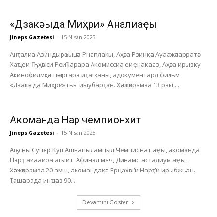
«Дзакәыда Миҳри» Анҭалиаҿы
Jineps Gazetesi
-
15 Nisan 2025
Анҭалиа Азиндырҩыцәа Рнаплакы, Аҳәса Рзинқәа Ауаажәларратә
Хаҵеи-Ҧҳәыси Реиҟарара Акомиссиа еиҿнакааз, Аҳәса ирызку
Акинофилмқәа цәыргара иҭагӡаны, адокументард фильм
«Дзакәыда Миҳри» гьы иыубарҭан. Хәажәкрамза 13 рзы,...
Акоманда Нарҭ чемпионхит
Jineps Gazetesi
-
15 Nisan 2025
Аҧсны Супер Куп Ашьапылампыл Чемпионат аҿы, акоманда
Нарҭ аиааира агыит. Афинал мач, Динамо астадиум аҿы,
Хәажәкрамза 20 амш, акомандақәа Ерцахәы’и Нарҭ’и ирыбжьан.
Ҭашәарада инҵәаз 90...
Devamını Göster