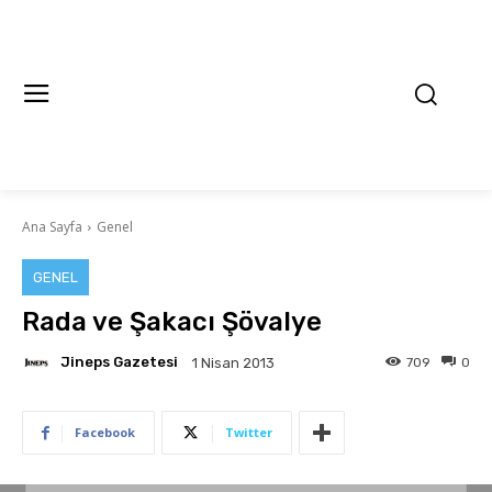
Ana Sayfa
Genel
GENEL
Rada ve Şakacı Şövalye
Jineps Gazetesi
709
0
1 Nisan 2013
Facebook
Twitter