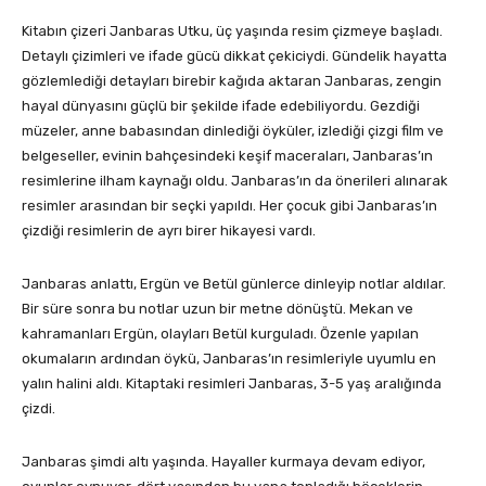
Kitabın çizeri Janbaras Utku, üç yaşında resim çizmeye başladı.
Detaylı çizimleri ve ifade gücü dikkat çekiciydi. Gündelik hayatta
gözlemlediği detayları birebir kağıda aktaran Janbaras, zengin
hayal dünyasını güçlü bir şekilde ifade edebiliyordu. Gezdiği
müzeler, anne babasından dinlediği öyküler, izlediği çizgi film ve
belgeseller, evinin bahçesindeki keşif maceraları, Janbaras’ın
resimlerine ilham kaynağı oldu. Janbaras’ın da önerileri alınarak
resimler arasından bir seçki yapıldı. Her çocuk gibi Janbaras’ın
çizdiği resimlerin de ayrı birer hikayesi vardı.
Janbaras anlattı, Ergün ve Betül günlerce dinleyip notlar aldılar.
Bir süre sonra bu notlar uzun bir metne dönüştü. Mekan ve
kahramanları Ergün, olayları Betül kurguladı. Özenle yapılan
okumaların ardından öykü, Janbaras’ın resimleriyle uyumlu en
yalın halini aldı. Kitaptaki resimleri Janbaras, 3-5 yaş aralığında
çizdi.
Janbaras şimdi altı yaşında. Hayaller kurmaya devam ediyor,