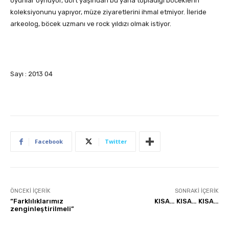
oyunlar oynuyor, dört yaşından bu yana topladığı böceklerin
koleksiyonunu yapıyor, müze ziyaretlerini ihmal etmiyor. İleride
arkeolog, böcek uzmanı ve rock yıldızı olmak istiyor.
Sayı : 2013 04
Facebook
Twitter
ÖNCEKI İÇERIK
SONRAKI İÇERIK
“Farklılıklarımız
KISA… KISA… KISA…
zenginleştirilmeli”