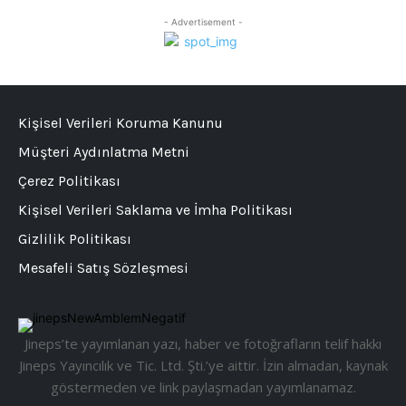
- Advertisement -
Kişisel Verileri Koruma Kanunu
Müşteri Aydınlatma Metni
Çerez Politikası
Kişisel Verileri Saklama ve İmha Politikası
Gizlilik Politikası
Mesafeli Satış Sözleşmesi
Jineps’te yayımlanan yazı, haber ve fotoğrafların telif hakkı
Jineps Yayıncılık ve Tic. Ltd. Şti.’ye aittir. İzin almadan, kaynak
göstermeden ve link paylaşmadan yayımlanamaz.