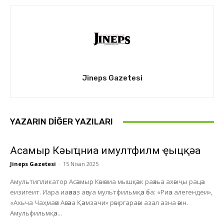
Jineps Gazetesi
YAZARIN DIĞER YAZILARI
Асҭамыр Кәыҵниа имултфилм ҿыцқәа
Jineps Gazetesi
-
15 Nisan 2025
Амультипликатор Асәамыр Кәыәниа мышқәак раәхьа ахәыҷы рацәа
еизигеит. Иара иаәиәаз аәсуа мультфильмқәа әба: «Риәа алегендеи»,
«Ахьча Чаҳмаәи Аәсәаа Қәамзачи» рәыргараәы азал азна әәын.
Амульфильмқәа...