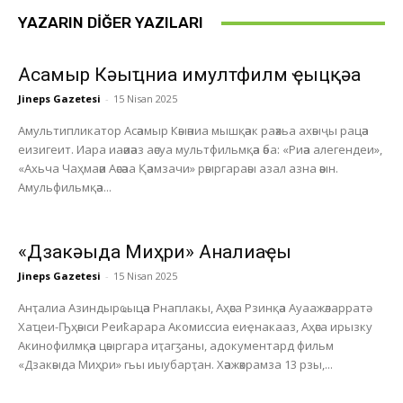
YAZARIN DIĞER YAZILARI
Асҭамыр Кәыҵниа имултфилм ҿыцқәа
Jineps Gazetesi
-
15 Nisan 2025
Амультипликатор Асәамыр Кәыәниа мышқәак раәхьа ахәыҷы рацәа
еизигеит. Иара иаәиәаз аәсуа мультфильмқәа әба: «Риәа алегендеи»,
«Ахьча Чаҳмаәи Аәсәаа Қәамзачи» рәыргараәы азал азна әәын.
Амульфильмқәа...
«Дзакәыда Миҳри» Анҭалиаҿы
Jineps Gazetesi
-
15 Nisan 2025
Анҭалиа Азиндырҩыцәа Рнаплакы, Аҳәса Рзинқәа Ауаажәларратә
Хаҵеи-Ҧҳәыси Реиҟарара Акомиссиа еиҿнакааз, Аҳәса ирызку
Акинофилмқәа цәыргара иҭагӡаны, адокументард фильм
«Дзакәыда Миҳри» гьы иыубарҭан. Хәажәкрамза 13 рзы,...