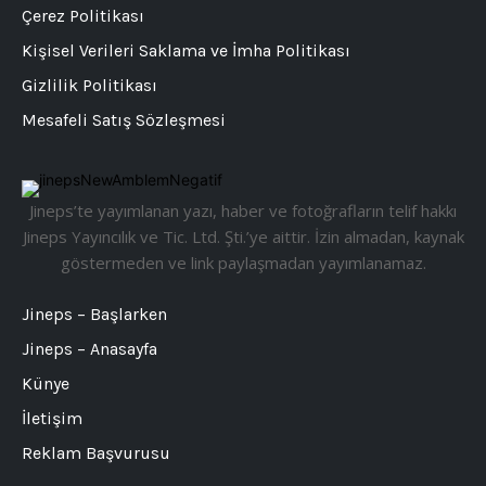
Çerez Politikası
Kişisel Verileri Saklama ve İmha Politikası
Gizlilik Politikası
Mesafeli Satış Sözleşmesi
Jineps’te yayımlanan yazı, haber ve fotoğrafların telif hakkı
Jineps Yayıncılık ve Tic. Ltd. Şti.’ye aittir. İzin almadan, kaynak
göstermeden ve link paylaşmadan yayımlanamaz.
Jineps – Başlarken
Jineps – Anasayfa
Künye
İletişim
Reklam Başvurusu