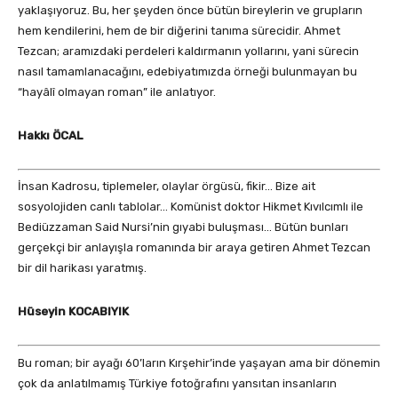
yaklaşıyoruz. Bu, her şeyden önce bütün bireylerin ve grupların
hem kendilerini, hem de bir diğerini tanıma sürecidir. Ahmet
Tezcan; aramızdaki perdeleri kaldırmanın yollarını, yani sürecin
nasıl tamamlanacağını, edebiyatımızda örneği bulunmayan bu
“hayâlî olmayan roman” ile anlatıyor.
Hakkı ÖCAL
İnsan Kadrosu, tiplemeler, olaylar örgüsü, fikir… Bize ait
sosyolojiden canlı tablolar… Komünist doktor Hikmet Kıvılcımlı ile
Bediüzzaman Said Nursi’nin gıyabi buluşması… Bütün bunları
gerçekçi bir anlayışla romanında bir araya getiren Ahmet Tezcan
bir dil harikası yaratmış.
Hüseyin KOCABIYIK
Bu roman; bir ayağı 60’ların Kırşehir’inde yaşayan ama bir dönemin
çok da anlatılmamış Türkiye fotoğrafını yansıtan insanların