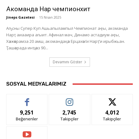
Акоманда Нарҭ чемпионхит
Jineps Gazetesi
-
15 Nisan 2025
Аҧсны Супер Куп Ашьапылампыл Чемпионат аҿы, акоманда
Нарҭ аиааира агыит. Афинал мач, Динамо астадиум аҿы,
Хәажәкрамза 20 амш, акомандақәа Ерцахәы’и Нарҭ’и ирыбжьан.
Ҭашәарада инҵәаз 90...
Devamını Göster
SOSYAL MEDYALARIMIZ
9,251
2,745
4,012
Beğenenler
Takipçiler
Takipçiler